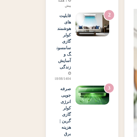
1 هفته
پیش
قابلیت
های
هوشمند
کولر
گازی
سامسون
گ و
آسایش
زندگی
18/08/1404
صرفه
جویی
انرژی
کولر
گازی
گرین |
هزینه
برق