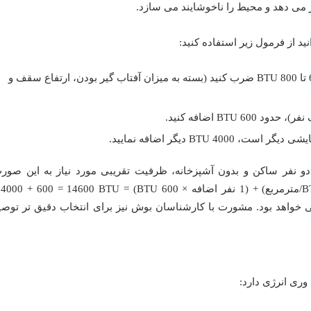
 می دهد و محیط را ناخوشایند می سازد.
متراژ محیط (متر مربع) را در حدود 600 تا 800 BTU ضرب کنید (بسته به میزان آفتاب گیر بودن، ارتفاع سقف و
 BTU اضافه کنید.
40 BTU دیگر اضافه نمایید.
ل، برای یک اتاق 20 متری با دو نفر ساکن و بدون آشپزخانه، ظرفیت تقریبی مورد نیاز به این صو
ر 15000 BTU گزینه مناسبی خواهد بود. مشورت با کارشناسان بوش نیز برای انتخاب دقیق تر توص
ری انرژی دارد: