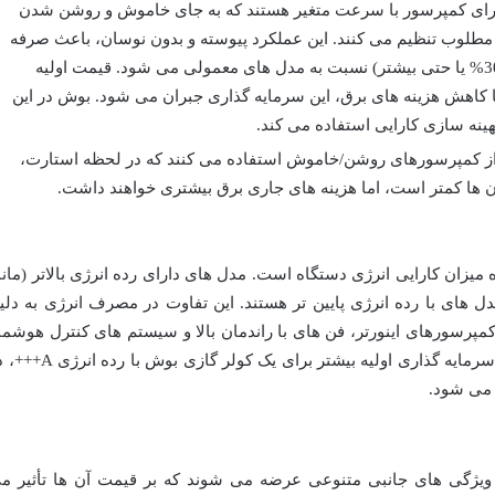
ارای کمپرسور با سرعت متغیر هستند که به جای خاموش و روشن شدن
طلوب تنظیم می کنند. این عملکرد پیوسته و بدون نوسان، باعث صرفه
جویی قابل توجهی در مصرف برق (تا 30% یا حتی بیشتر) نسبت به مدل های معمولی می شود. قیمت اولیه
 با کاهش هزینه های برق، این سرمایه گذاری جبران می شود. بوش در این
هینه سازی کارایی استفاده می کند.
از کمپرسورهای روشن/خاموش استفاده می کنند که در لحظه استارت،
ن ها کمتر است، اما هزینه های جاری برق بیشتری خواهند داشت.
زان کارایی انرژی دستگاه است. مدل های دارای رده انرژی بالاتر (مانن
 از مدل های با رده انرژی پایین تر هستند. این تفاوت در مصرف انرژی به دلی
 کمپرسورهای اینورتر، فن های با راندمان بالا و سیستم های کنترل هوشمن
در مدل های بوش با رده انرژی بالاتر است. سرمایه گذاری اولیه بیشتر برای یک کولر گازی ب
 می شود.
ویژگی های جانبی متنوعی عرضه می شوند که بر قیمت آن ها تأثیر م