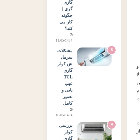
گازی
گری |
چگونه
کار می
کند؟
11/05/1404
مشکلات
سرمای
ش کولر
و
گازی
ا
TCL |
ن
عیب
یابی و
م
تعمیر
ت
کامل
10/05/1404
ت
بررسی
ز
کولر
گازی