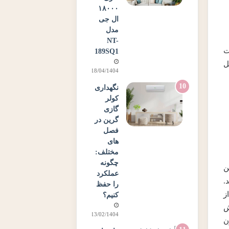
۱۸۰۰۰
ال جی
مدل
NT-
ت
189SQ1
ل
18/04/1404
نگهداری
کولر
گازی
گرین در
فصل
های
مختلف:
چگونه
یین
عملکرد
.
را حفظ
ز
کنیم؟
ش
13/02/1404
Short Cycli) و بدون