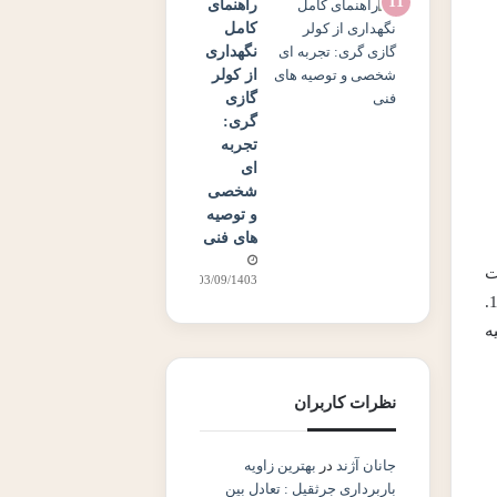
راهنمای
کامل
نگهداری
از کولر
گازی
گری:
تجربه
ای
شخصی
و توصیه
های فنی
رت
03/09/1403
محاسبه می شود: (20 متر مربع × 700 BTU/مترمربع) + (1 نفر اضافه × 600 BTU) = 14000 + 600 = 14600 BTU.
یه
نظرات کاربران
جانان آژند
در
بهترین زاویه
باربرداری جرثقیل : تعادل بین