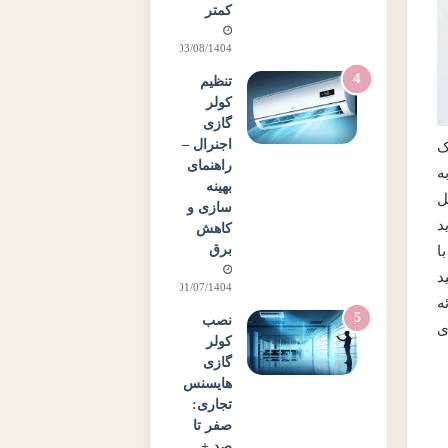
کمتر
03/08/1404
تنظیم
کولر
گازی
اجنرال –
ک
راهنمای
ه
بهینه
ل
سازی و
د
کاهش
برق
ا
د
01/07/1404
ه
نصب
ی
کولر
گازی
هایسنس
تجاری:
صفر تا
صد +