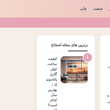
صنعت
چاپ
برترین های مجله اسخاج
کیفیت
ساخت
کولر
گازی
پاناسونی
ک |
بهترین
و
مدل
کدام
ی
است؟