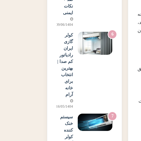
نکات
ایمنی
ه
،
09/06/1404
ن
کولر
گازی
ایران
رادیاتور
کم صدا |
بهترین
ق
انتخاب
برای
خانه
آرام
ت
16/05/1404
سیستم
خنک
کننده
کولر