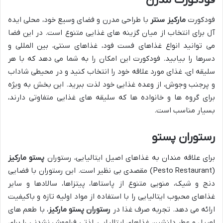
فودکورت
مارکیز سنتر
با طراحی مدرن و فضای وسیع خود، محلی ایده
آل برای انتخاب از میان گزینه های غذایی متنوع است. در این فضا
می توانید انواع غذاهای فست فود، غذاهای سنتی، بین المللی و
دسرها را بیابید. فودکورت این امکان را به شما می دهد که با هر
سلیقه ای، غذای مورد علاقه خود را انتخاب کنید و در محیطی شاداب
و پرجنب وجوش، از وعده غذایی خود لذت ببرید. این بخش به ویژه
برای گروه ها و خانواده ها که سلیقه های غذایی متفاوتی دارند،
بسیار مناسب است.
رستوران پستو
برای علاقه مندان به غذاهای اصیل ایتالیایی، رستوران
پستو مارکیز
(Pesto Restaurant) مقصدی بی نظیر است. این رستوران با فضایی
دنج و شیک، منویی متنوع از پاستاها، پیتزاها، سالادها و سایر
غذاهای محبوب ایتالیایی را با استفاده از مواد اولیه تازه و باکیفیت
ارائه می دهد. تجربه صرف غذا در
رستوران پستو مارکیز
، با طعم های
اصیل و عطر دلنشین غذاهای ایتالیایی، لذتی فراموش نشدنی را برای