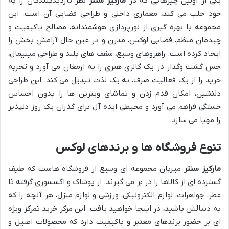
یکی از اولین چیزهایی که در
مارکیز سنتر
نظر بازدیدکنندگان را به
خود جلب می کند، معماری داخلی و طراحی فضایی آن است. این
مجموعه با بهره گیری از نورپردازی هوشمندانه، مصالح باکیفیت و
چیدمان منظم، فضایی لوکس، مدرن و در عین حال آرامش بخش را
ایجاد کرده است. راهروهای وسیع، سقف های بلند و طراحی مینیمال،
حس گشت وگذار در یک گالری هنری را به ارمغان می آورد و تجربه
خرید را از یک فعالیت صرف، به یک لذت تبدیل می کند. این طراحی
دلنشین، امکان قدم زدن و تماشای ویترین ها را بدون احساس
خستگی فراهم می آورد و محیطی ایده آل برای گذران یک روز دلپذیر
را مهیا می سازد.
تنوع فروشگاه ها و برندهای لوکس
مارکیز سنتر
میزبان مجموعه ای وسیع از فروشگاه هاست که طیف
گسترده ای از کالاها را در بر می گیرند. از پوشاک و اکسسوری گرفته تا
عطر، جواهرات، لوازم الکترونیکی، ورزشی و لوازم منزل، هر آنچه را که
به دنبالش باشید، در اینجا خواهید یافت. این مرکز خرید تمرکز ویژه
ای بر حضور برندهای معتبر و باکیفیت دارد که محصولات اصیل و