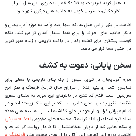
هتل فرید تبریز:
حدود 15 دقیقه پیاده روی. این هتل نیز از
نظر مکانی، دسترسی خوبی به جاذبه های مرکزی شهر دارد.
اقامت در یکی از این هتل ها، نه تنها رفت وآمد به موزه آذربایجان و
دیگر جاذبه های اطراف را برای شما بسیار آسان تر می کند، بلکه
فرصت بیشتری برای گشت وگذار در بافت تاریخی و زنده شهر تبریز
در اختیار شما قرار می دهد.
سخن پایانی: دعوت به کشف
موزه آذربایجان در تبریز، بیش از یک بنای تاریخی یا محلی برای
نمایش اشیا، روایتی زنده از هزاران سال تاریخ، فرهنگ و هنر این
سرزمین است. قدم گذاشتن در تالارهای این موزه، به معنای سفری
شگفت انگیز به دل تمدن هایی است که بر این خاک زیسته اند و هر
کدام میراثی گرانبها از خود بر جای گذاشته اند. از سفالینه های ۷۰۰۰
احد حسینی
ساله تپه اسماعیل آباد گرفته تا مجسمه های مفهومی
و سکه هایی که از دوران هخامنشیان تا قاجار روایت گر قدرت و
فرهنگ و
اقتصاد بوده اند، تمامی این آثار، پازل های هویت غنی