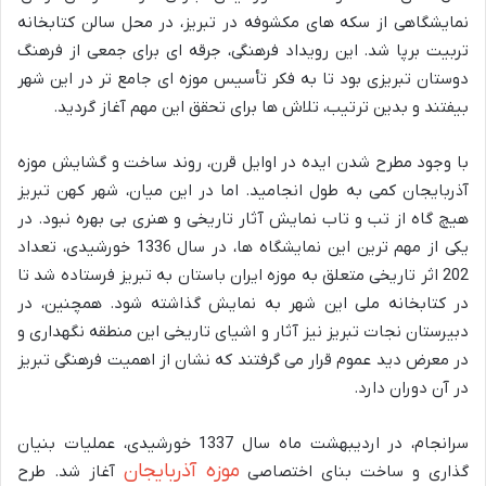
نمایشگاهی از سکه های مکشوفه در تبریز، در محل سالن کتابخانه
تربیت برپا شد. این رویداد فرهنگی، جرقه ای برای جمعی از فرهنگ
دوستان تبریزی بود تا به فکر تأسیس موزه ای جامع تر در این شهر
بیفتند و بدین ترتیب، تلاش ها برای تحقق این مهم آغاز گردید.
با وجود مطرح شدن ایده در اوایل قرن، روند ساخت و گشایش موزه
آذربایجان کمی به طول انجامید. اما در این میان، شهر کهن تبریز
هیچ گاه از تب و تاب نمایش آثار تاریخی و هنری بی بهره نبود. در
یکی از مهم ترین این نمایشگاه ها، در سال 1336 خورشیدی، تعداد
202 اثر تاریخی متعلق به موزه ایران باستان به تبریز فرستاده شد تا
در کتابخانه ملی این شهر به نمایش گذاشته شود. همچنین، در
دبیرستان نجات تبریز نیز آثار و اشیای تاریخی این منطقه نگهداری و
در معرض دید عموم قرار می گرفتند که نشان از اهمیت فرهنگی تبریز
در آن دوران دارد.
سرانجام، در اردیبهشت ماه سال 1337 خورشیدی، عملیات بنیان
موزه آذربایجان
گذاری و ساخت بنای اختصاصی
آغاز شد. طرح