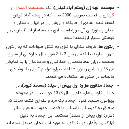
مجسمه الهه زن
مجسمه الهه زن (رستم آباد گیلان):
یک
گیلان
با قدمت تقریبی 3000 سال، که در رستم آباد گیلان
کشف شده، نمادی از جایگاه و ارزش زن در ایران باستان و
ادیان و باورهای آن دوره است. این مجسمه، از لحاظ تاریخی و
فرهنگی بسیار ارزشمند است.
ریتون ها:
ظروف سفالی یا فلزی به شکل حیوانات که به ریتون
شهرت دارند، با قدمتی بین 2 تا 3 هزار سال، جلوه ای از هنر و
صنعت دوران هخامنشیان، اشکانیان و ساسانیان را به نمایش
می گذارند. این ریتون ها اغلب برای مراسم آیینی یا نوشیدن
مایعات در جشن ها استفاده می شدند.
اجساد مدفون هزاره اول پیش از میلاد (مسجد کبود):
در
جریان کاوش های علمی سال 1378 خورشیدی، در محوطه
پیرامون مسجد کبود، اجساد یک مرد و یک زن کشف شدند که
متعلق به گورستانی باستانی با قدمت حدود سه هزار سال
(هزاره اول پیش از میلاد) هستند. این اجساد به دلیل
قرارگیری توأمان در یک گور، به موزه آذربایجان منتقل شده اند