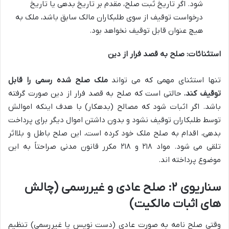
شود. اگر تاریخ ثبت صلح، مقدم بر تاریخ بدهی یا تاریخ
درخواست توقیف از سوی طلبکاران مالک سابق باشد، ملک به
هیچ عنوان قابل توقیف نخواهد بود.
استثنائات: صلح به قصد فرار از دین
تنها استثنای مهمی که می تواند
ملک صلح شده رسمی را قابل
توقیف کند
، حالتی است که صلح به قصد فرار از دین صورت گرفته
باشد. اگر اثبات شود که مصالح (بدهکار) با هدف اینکه اموالش
توسط طلبکاران توقیف نشود و بدون داشتن اموال دیگر برای پرداخت
بدهی، اقدام به صلح ملک خود کرده است، این صلح باطل و بلااثر
تلقی می شود. مواد ۲۱۸ و ۲۱۸ مکرر قانون مدنی صراحتاً به این
موضوع پرداخته اند.
سناریوی ۲: صلح عادی و غیررسمی (چالش
های اثبات مالکیت)
وقتی صلح نامه به صورت عادی (دست نویس یا غیررسمی) تنظیم