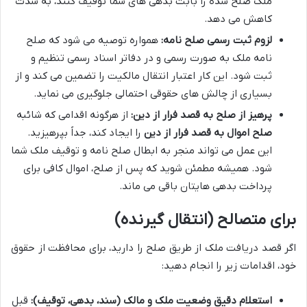
ملک صلح شده را بابت بدهی های شما توقیف کنند، به شدت
کاهش می دهد.
لزوم ثبت رسمی صلح نامه:
همواره توصیه می شود که صلح
نامه ملک به صورت رسمی و در دفاتر اسناد رسمی تنظیم و
ثبت شود. این کار اعتبار انتقال مالکیت را تضمین می کند و از
بسیاری از چالش های حقوقی احتمالی جلوگیری می نماید.
پرهیز از صلح به قصد فرار از دین:
از هرگونه اقدامی که شائبه
صلح اموال به قصد فرار از دین
را ایجاد کند، جداً بپرهیزید.
این عمل می تواند منجر به ابطال صلح نامه و توقیف ملک شما
شود. همیشه مطمئن شوید که پس از صلح، اموال کافی برای
پرداخت بدهی هایتان باقی می ماند.
برای متصالح (انتقال گیرنده)
اگر قصد دریافت ملک از طریق صلح را دارید، برای محافظت از حقوق
خود، اقدامات زیر را انجام دهید:
استعلام دقیق وضعیت ملک و مالک (سند، بدهی، توقیف):
قبل