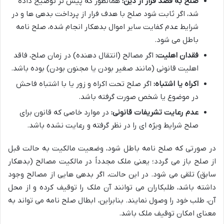
صلح به قصد فرار از دین:
همانطور که پیش تر توضیح داده
شد، اگر ثابت شود صلح با هدف فرار از پرداخت بدهی ها و در
شرایط عدم کفایت سایر اموال بدهکار انجام شده، صلح نامه
باطل می شود.
فقدان اهلیت:
اگر مصالح (انتقال دهنده) در زمان صلح، فاقد
اهلیت قانونی (مانند صغیر بودن یا مجنون بودن) بوده باشد.
اکراه یا اشتباه:
اگر صلح تحت اکراه و زور یا با اشتباه فاحش
در موضوع یا شخص صورت گرفته باشد.
عدم رعایت تشریفات قانونی:
در موارد خاصی که قانون برای
صلح شرایط ویژه ای را در نظر گرفته و رعایت نشده باشد.
در صورتی که صلح نامه باطل شود، وضعیت مالکیت به حالت قبل
از صلح باز می گردد؛ یعنی ملک مجدداً در مالکیت مصالح (بدهکار
سابق) تلقی می شود. در این حالت، اگر بدهی هایی از مصالح وجود
داشته باشد، طلبکاران می توانند آن ملک را توقیف کرده و از محل
آن، طلب خود را وصول نمایند. بنابراین، ابطال صلح نامه می تواند به
معنای امکان توقیف ملک باشد.