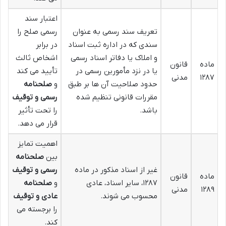
اعتبار سند
تعریف سند رسمی به عنوان
رسمی صلح را
سندی که در اداره ثبت اسناد
در برابر
و املاک یا دفاتر اسناد رسمی
اشخاص ثالث
ماده
قانون
یا در نزد مأمورین رسمی در
تأیید می کند
۱۲۸۷
مدنی
حدود صلاحیت آن ها بر طبق
و
صلحنامه
مقررات قانونی تنظیم شده
رسمی و توقیف
باشد.
را تحت تأثیر
قرار می دهد.
اهمیت تمایز
بین
صلحنامه
غیر از اسناد مذکور در ماده
رسمی و توقیف
ماده
قانون
۱۲۸۷، سایر اسناد، عادی
و
صلحنامه
۱۲۸۹
مدنی
محسوب می شوند.
عادی و توقیف
را برجسته می
کند.