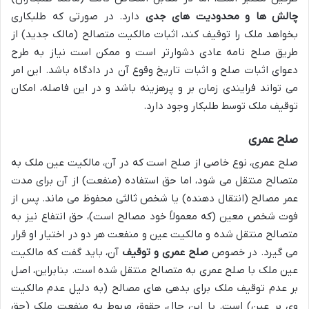
چالش ها و محدودیت های جدی
دارد. در صورتی که طلبکاری
بخواهد ملک را توقیف کند، اثبات مالکیت متصالح (مالک جدید) از
طریق صلح نامه عادی دشوارتر است و ممکن است نیاز به طرح
دعوای اثبات صلح و اثبات تاریخ وقوع آن در دادگاه باشد. این امر
می تواند فرایندی زمان بر و پرهزینه باشد و در این فاصله، امکان
توقیف ملک توسط طلبکار وجود دارد.
صلح عمری
صلح عمری، نوع خاصی از صلح است که در آن، مالکیت عین ملک به
متصالح منتقل می شود، اما حق استفاده (منفعت) از آن برای مدت
عمر مصالح (انتقال دهنده) یا شخص ثالثی محفوظ می ماند. پس از
فوت شخص معین (که معمولاً خود مصالح است)، حق انتفاع نیز به
متصالح منتقل شده و مالکیت عین و منفعت هر دو در اختیار او قرار
می گیرد. در خصوص
صلح عمری و توقیف
آن، باید گفت که مالکیت
عین ملک با صلح عمری به متصالح منتقل شده است. بنابراین، اصل
بر عدم توقیف ملک برای بدهی های مصالح (به دلیل عدم مالکیت
وی بر عین) است. با این حال، حقوق مربوط به منفعت ملک (حق