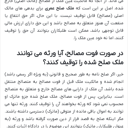
می ماند. از آنجا که مالکیت عین ملک از مصالح (مالک اصلی) خارج
شده، اصل بر این است که
ملک صلح عمری
برای بدهی های مالک
اصلی (مصالح) قابل توقیف نیست. با این حال، اگر حق انتفاع یا
منفعت آن هنوز متعلق به مصالح باشد و این حق دارای ارزش مالی
قابل توجهی باشد، ممکن است طلبکاران بتوانند آن حق را توقیف
کنند، اما نه خود عین ملک را.
در صورت فوت مصالح، آیا ورثه می توانند
ملک صلح شده را توقیف کنند؟
خیر، اگر صلح نامه به طور صحیح و قانونی (به ویژه اگر رسمی باشد)
انجام شده و مالکیت ملک قبل از فوت مصالح به متصالح منتقل
شده باشد، آن ملک از دارایی های مصالح خارج و متعلق به متصالح
است. بنابراین، پس از فوت مصالح، ملک صلح شده جزو ماترک او
محسوب نمی شود که ورثه بخواهند آن را توقیف کنند. ورثه تنها می
توانند به اموال باقی مانده از متوفی (ماترک) دسترسی داشته باشند.
مگر اینکه صلح به قصد فرار از دین صورت گرفته باشد و ورثه (به
عنوان طلبکاران ماترک) بتوانند این موضوع را در دادگاه اثبات کنند.