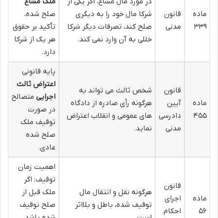
در مورد مال مشاع، اگر یکی از
ملک مشاع
ماده
قانون
شرکا مال خود را به دیگری
صلح شده،
۳۳۹
مدنی
صلح کند، تصرفات دیگر شرکا
تأکید بر حقوق
خللی به آن وارد نمی کند.
هر یک از شرکا
دارد.
پایه قانونی
اعتراض ثالث
قانون
شخص ثالث می تواند به
اجرایی
متصالح
ماده
آیین
هرگونه رأی صادره از دادگاه
در صورت
۴۵۵
دادرسی
های عمومی و انقلاب اعتراض
توقیف ملک
مدنی
نماید.
صلح شده
عادی.
اهمیت زمان
توقیف: اگر
قانون
هرگونه نقل و انتقال مال
ملک قبل از
ماده
اجرای
توقیف شده، باطل و بلااثر
صلح توقیف
۵۶
احکام
است.
شده باشد،