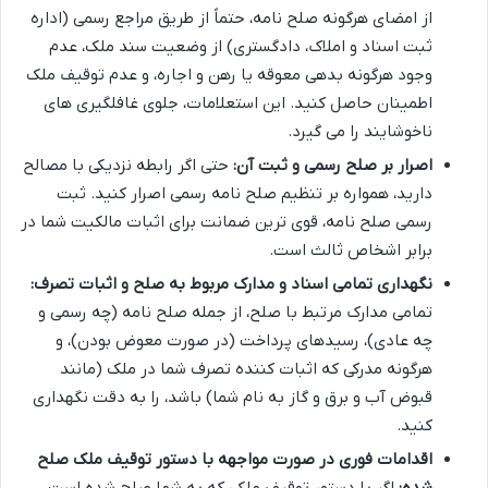
از امضای هرگونه صلح نامه، حتماً از طریق مراجع رسمی (اداره
ثبت اسناد و املاک، دادگستری) از وضعیت سند ملک، عدم
وجود هرگونه بدهی معوقه یا رهن و اجاره، و عدم توقیف ملک
اطمینان حاصل کنید. این استعلامات، جلوی غافلگیری های
ناخوشایند را می گیرد.
اصرار بر صلح رسمی و ثبت آن:
حتی اگر رابطه نزدیکی با مصالح
دارید، همواره بر تنظیم صلح نامه رسمی اصرار کنید. ثبت
رسمی صلح نامه، قوی ترین ضمانت برای اثبات مالکیت شما در
برابر اشخاص ثالث است.
نگهداری تمامی اسناد و مدارک مربوط به صلح و اثبات تصرف:
تمامی مدارک مرتبط با صلح، از جمله صلح نامه (چه رسمی و
چه عادی)، رسیدهای پرداخت (در صورت معوض بودن)، و
هرگونه مدرکی که اثبات کننده تصرف شما در ملک (مانند
قبوض آب و برق و گاز به نام شما) باشد، را به دقت نگهداری
کنید.
اقدامات فوری در صورت مواجهه با دستور توقیف ملک صلح
شده:
اگر با دستور توقیف ملکی که به شما صلح شده است،