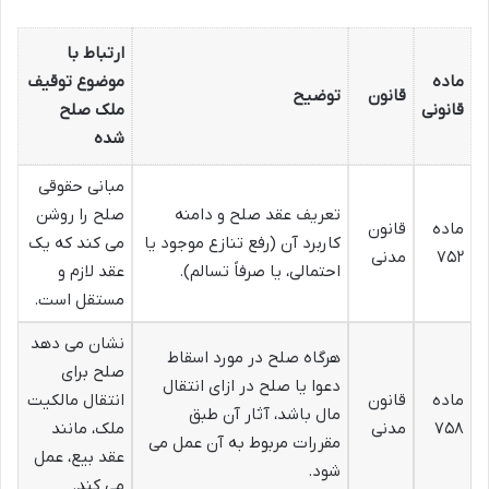
ارتباط با
ماده
موضوع توقیف
قانون
توضیح
قانونی
ملک صلح
شده
مبانی حقوقی
تعریف عقد صلح و دامنه
صلح را روشن
ماده
قانون
کاربرد آن (رفع تنازع موجود یا
می کند که یک
۷۵۲
مدنی
احتمالی، یا صرفاً تسالم).
عقد لازم و
مستقل است.
نشان می دهد
هرگاه صلح در مورد اسقاط
صلح برای
دعوا یا صلح در ازای انتقال
ماده
قانون
انتقال مالکیت
مال باشد، آثار آن طبق
۷۵۸
مدنی
ملک، مانند
مقررات مربوط به آن عمل می
عقد بیع، عمل
شود.
می کند.