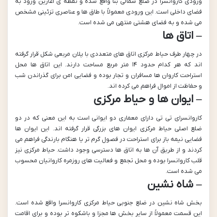
ورودی کاروانسرا در ضلع شمالی بنا واقع شده و نقطه ی آغازین ورود به
فضای داخلی است. این ورودی معمولاً با طاق ها و عناصری تزئینی مشخص
می شده و به فضای هشتی منتهی می شده است.
– اتاق ها
در چهار طرف حیاط مرکزی اتاق های متعددی با پلان مربعی شکل قرار گرفته
اند که هر کدام حدود ۱۴ متر مربع مساحت دارند. این اتاق ها محل
استراحت کاروان ها مسافران و تجار بوده و فضایی امن برای گذراندن شب
و حفاظت از اموال فراهم می کرده اند.
– ایوان ها و حیاط مرکزی
کاروانسرای تی تی دارای معماری دو ایوانی است به این معنی که در دو
ضلع اصلی حیاط مرکزی ایوان های بزرگی قرار گرفته اند. این ایوان ها
فضایی نیمه باز برای استراحت در فصول گرم تر یا هنگام بارندگی فراهم می
کردند و از طریق آن ها به اتاق ها دسترسی وجود داشت. حیاط مرکزی نیز
قلب کاروانسرا بوده و محل تجمع و فعالیت های روزمره کاروانیان محسوب
می شده است.
– شاه نشین
بخش شاه نشین در ضلع جنوبی حیاط مرکزی کاروانسرا واقع شده است.
این قسمت معمولاً از سایر بخش ها مجزا و باشکوه تر بوده و برای اقامت