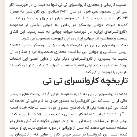
اهمیت تاریخی و معماری کاروانسرای تی تی تنها به ثبت آن در فهرست آثار
ملی ایران محدود نمی شود. در سال ۲۰۲۳ میلادی این کاروانسرا به همراه
۵۳ کاروانسرای تاریخی دیگر در سراسر ایران در چهل و پنجمین اجلاس
کمیته میراث جهانی یونسکو در ریاض به عنوان بخشی از مجموعه
«کاروانسراهای ایران» در فهرست میراث جهانی به ثبت رسید. این اتفاق
بیست و هفتمین اثر جهانی ایران در این فهرست محسوب می شود.
ثبت کاروانسرای تی تی در فهرست میراث جهانی یونسکو نشان دهنده
ارزش استثنایی و جهانی این بنا است. معماری منحصربه فرد و متفاوت آن
نسبت به بسیاری از کاروانسراهای دیگر یکی از دلایل اصلی این انتخاب
بوده است. این ثبت جهانی اهمیت حفظ و معرفی هرچه بیشتر این گنجینه
تاریخی را دوچندان می کند.
تاریخچه کاروانسرای تی تی
قدمت کاروانسرای تی تی به دوره صفویه بازمی گردد. روایت های تاریخی
حاکی از آن است که این کاروانسرا به دستور فردی به نام «تی تی خانم» که
گفته می شود عمه یکی از پادشاهان صفوی بوده است ساخته شده است.
او آرزو داشته در این منطقه کاروانسرایی باشکوه برای رفاه مسافران بنا کند.
برخی منابع نیز ساخت اولیه آن را به اواخر دوران حکومت کیائیان محلی در
منطقه نسبت می دهند که پس از ویرانی در دوره صفوی بازسازی و مرمت
شده است. این کاروانسرا در مسیر حیاتی کاروان هایی که از لاهیجان به