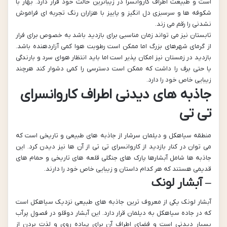
است و طبیعت اطراف کاروانسرا در زیباترین حالت خود قرار دارد. بهار با
شکوفه ها و سرسبزی دل انگیز و پاییز با هزاران رنگ تجربه ای فراموش
نشدنی را رقم می زند.
تابستان نیز می تواند زمان مناسبی برای بازدید باشد به خصوص برای فرار
از گرمای شهرهای بزرگ اما ممکن است رطوبت هوا کمی آزاردهنده باشد.
بازدید در زمستان نیز امکان پذیر است اما باید انتظار هوای سرد و بارندگی
یا حتی برف را داشت که ممکن است دسترسی را کمی دشوار کند هرچند
زیبایی خاص خود را دارد.
جاذبه های دیدنی اطراف کاروانسرای
تی تی
منطقه سیاهکل و دیلمان سرشار از جاذبه های طبیعی و تاریخی است که
می توان در کنار بازدید از کاروانسرای تی تی از آن ها نیز دیدن کرد. این
جاذبه ها شامل آبشارها پارک های جنگلی قلعه های تاریخی و حمام های
قدیمی هستند که هر کدام داستان و زیبایی خاص خود را دارند.
– آبشار لونک
آبشار لونک یکی از معروف ترین جاذبه های طبیعی نزدیک سیاهکل است
که در جاده سیاهکل به دیلمان قرار دارد. این آبشار دوقلو در فصول پرآب
بسیار دیدنی است و فضای اطراف آن برای پیاده روی و لذت بردن از