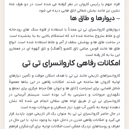
افراد مهم یا رئیس کاروان در نظر گرفته می شده است. در دو طرف شاه
نشین نیز مانند بخش شمالی اتاق هایی دیده می شود.
– دیوارها و طاق ها
دیوارهای کاروانسرای تی تی عمدتاً با استفاده از قلوه سنگ های رودخانه
ای و ملاط ساروج ساخته شده اند که استحکام بالایی به بنا بخشیده است.
در ساخت طاق ها و پوشش سقف از آجر و ملاط استفاده شده است. انواع
طاق ها مانند قوس جناغی تاق کلمبو (آهنگ) و تاق گهوه ای در معماری
این بنا به کار رفته است.
امکانات رفاهی کاروانسرای تی تی
کاروانسراهای تاریخی مانند تی تی با هدف اسکان موقت و تأمین نیازهای
اولیه کاروان ها ساخته می شدند. امکانات رفاهی در این بناها معمولاً
شامل فضایی برای استراحت (اتاق ها و ایوان ها) حیاط مرکزی برای تجمع و
نگهداری حیوانات و دسترسی به آب بوده است. سیستم آبرسانی در
کاروانسرای تی تی از طریق لوله های سفالی انجام می شده که نشان
دهنده توجه به تأمین آب مورد نیاز مسافران و حیوانات بوده است.
در حال حاضر کاروانسرای تی تی به عنوان یک اثر تاریخی مورد بازدید قرار
می گیرد و امکانات رفاهی مدرن در داخل خود بنا وجود ندارد. با این حال در
اطراف و روستاهای نزدیک ممکن است امکانات اولیه برای گردشگران فراهم