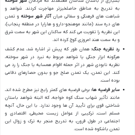
بسیاری از باستان شناسان معتقدند که مردمان
شهر سوخته
به تدریج به مناطق حاصلخیزتر مهاجرت کردند. شواهد و
شباهت های فرهنگی و سفالی میان
آثار شهر سوخته
و تمدن
های دره سند (مانند موهنجو-دارو و هاراپا در منطقه پنجاب)،
این نظریه را تقویت می کند که ساکنان این شهر به سمت شرق
و به سمت هند امروزی کوچ کرده اند.
رد نظریه جنگ:
همان طور که پیش تر اشاره شد، عدم کشف
هرگونه ابزار جنگی یا شواهد مربوط به نبرد در شهر سوخته،
نظریه نابودی شهر در اثر حمله اقوام همسایه یا جنگ را رد می
کند. این تمدن، یک تمدن صلح جو و بدون حصارهای دفاعی
بوده است.
سایر فرضیه ها:
برخی فرضیه های کمتر رایج نیز مطرح شده اند،
مانند تأثیر شهاب سنگ کوه خواجه، که البته شواهد باستان
شناختی قوی برای تأیید آن ها وجود ندارد. با این حال، آنچه
مسلم است، ترکیبی از عوامل زیست محیطی، اقتصادی و
اجتماعی در طول قرون، به تدریج منجر به ترک و زوال این
تمدن باشکوه شده است.