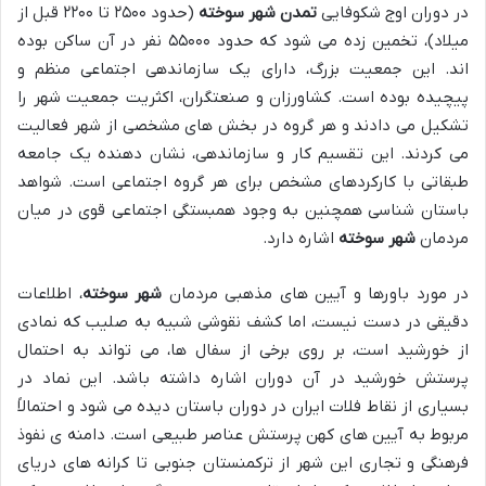
در دوران اوج شکوفایی
تمدن شهر سوخته
(حدود ۲۵۰۰ تا ۲۲۰۰ قبل از
میلاد)، تخمین زده می شود که حدود ۵۵۰۰۰ نفر در آن ساکن بوده
اند. این جمعیت بزرگ، دارای یک سازماندهی اجتماعی منظم و
پیچیده بوده است. کشاورزان و صنعتگران، اکثریت جمعیت شهر را
تشکیل می دادند و هر گروه در بخش های مشخصی از شهر فعالیت
می کردند. این تقسیم کار و سازماندهی، نشان دهنده یک جامعه
طبقاتی با کارکردهای مشخص برای هر گروه اجتماعی است. شواهد
باستان شناسی همچنین به وجود همبستگی اجتماعی قوی در میان
مردمان
شهر سوخته
اشاره دارد.
در مورد باورها و آیین های مذهبی مردمان
شهر سوخته
، اطلاعات
دقیقی در دست نیست، اما کشف نقوشی شبیه به صلیب که نمادی
از خورشید است، بر روی برخی از سفال ها، می تواند به احتمال
پرستش خورشید در آن دوران اشاره داشته باشد. این نماد در
بسیاری از نقاط فلات ایران در دوران باستان دیده می شود و احتمالاً
مربوط به آیین های کهن پرستش عناصر طبیعی است. دامنه ی نفوذ
فرهنگی و تجاری این شهر از ترکمنستان جنوبی تا کرانه های دریای