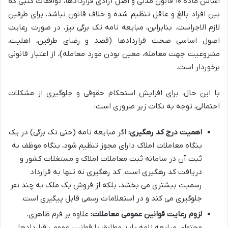
اساس ماده ۱۰ قانون مدنی و اصل آزادی قراردادها، توافقات کتبی که
بین افراد بالغ و عاقل تنظیم شده و خلاف قانون نباشد، برای طرفین
لازم الاجراست. بنابراین، مبایعه نامه تک برگی نیز، در صورت رعایت
اصول اساسی صحت قراردادها (قصد و رضای طرفین، اهلیت،
مشروعیت جهت معامله، معین بودن مورد معامله)، از اعتبار قانونی
برخوردار است.
با این حال، برای افزایش استحکام حقوقی و جلوگیری از مشکلات
احتمالی، توجه به نکات زیر ضروری است:
اهمیت درج کد رهگیری:
اگر مبایعه نامه (حتی تک برگی) در یک
بنگاه معاملات املاک دارای مجوز تنظیم شود، بنگاه موظف به
ثبت آن در سامانه ثبت معاملات املاک و مستغلات کشور و
دریافت کد رهگیری است. کد رهگیری نه تنها به قرارداد
رسمیت بیشتری می بخشد، بلکه از فروش یک ملک به چند نفر
جلوگیری می کند و در استعلامات رسمی قابل پیگیری است.
لزوم رعایت قوانین عمومی معاملات:
علاوه بر فرم ظاهری،
محتوای مبایعه نامه باید مطابق با قوانین عمومی قراردادها