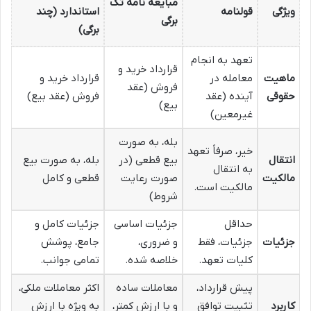
مبایعه نامه تک
ویژگی
قولنامه
استاندارد (چند
برگی
برگی)
تعهد به انجام
قرارداد خرید و
ماهیت
معامله در
قرارداد خرید و
فروش (عقد
حقوقی
آینده (عقد
فروش (عقد بیع)
بیع)
غیرمعین)
بله، به صورت
خیر، صرفاً تعهد
انتقال
بیع قطعی (در
بله، به صورت بیع
به انتقال
مالکیت
صورت رعایت
قطعی و کامل
مالکیت است.
شروط)
حداقل
جزئیات اساسی
جزئیات کامل و
جزئیات
جزئیات، فقط
و ضروری،
جامع، پوشش
کلیات تعهد.
خلاصه شده.
تمامی جوانب.
پیش قرارداد،
معاملات ساده
اکثر معاملات ملکی،
کاربرد
تثبیت توافق
و با ارزش کمتر،
به ویژه با ارزش