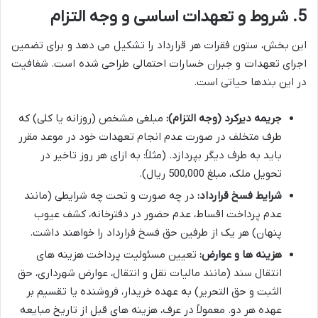
5. شروط و تعهدات اساسی و وجه التزام
این بخش، ستون فقرات هر قرارداد را تشکیل می دهد و برای تضمین
اجرای تعهدات و جبران خسارات احتمالی طراحی شده است. شفافیت
در این بندها حیاتی است.
جریمه دیرکرد (وجه التزام):
مبلغی مشخص (روزانه یا کلی) که
طرف متخلف در صورت عدم انجام تعهدات خود در موعد مقرر
باید به طرف دیگر بپردازد. (مثلاً: به ازای هر روز تاخیر در
تحویل ملک، مبلغ 500,000 ریال).
شرایط فسخ قرارداد:
در چه صورت و تحت چه شرایطی (مانند
عدم پرداخت اقساط، عدم حضور در دفترخانه، کشف عیوب
پنهان) هر یک از طرفین حق فسخ قرارداد را خواهند داشت.
هزینه ها و عوارض:
تعیین مسئولیت پرداخت هزینه های
انتقال سند (مانند مالیات نقل و انتقال، عوارض شهرداری، حق
الثبت و حق التحریر) به عهده خریدار، فروشنده یا تقسیم بر
عهده هر دو. معمولاً در عرف، هزینه های قبل از تاریخ مبایعه