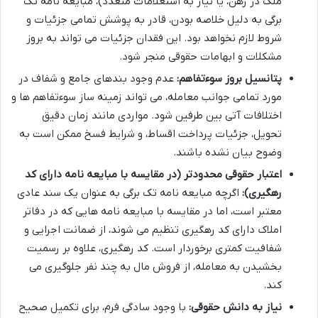
ملک در رهن، یا نیاز به استعلامات متعدد)، مبایعه نامه تک
برگی به دلیل خلاصه بودن، قادر به پوشش تمامی جزئیات و
شروط لازم نخواهد بود. این فقدان جزئیات می تواند به بروز
مشکلات و ابهامات حقوقی منجر شود.
پتانسیل بروز سوءتفاهم:
عدم وجود بندهای جامع و شفاف در
مورد تمامی جوانب معامله، می تواند زمینه ساز سوءتفاهم ها و
اختلافات آتی بین طرفین شود. مواردی مانند زمان دقیق
تحویل، جزئیات پرداخت اقساط، و شرایط فسخ ممکن است به
وضوح بیان نشده باشند.
اعتبار حقوقی محدودتر (در مقایسه با مبایعه نامه دارای کد
رهگیری):
اگرچه مبایعه نامه تک برگی به عنوان یک سند عادی
معتبر است، اما در مقایسه با مبایعه نامه هایی که در دفاتر
املاک دارای کد رهگیری تنظیم می شوند، از ضمانت اجرایی و
شفافیت کمتری برخوردار است. کد رهگیری، علاوه بر رسمیت
بخشیدن به معامله، از فروش مال به چند نفر جلوگیری می
کند.
نیاز به دانش حقوقی:
با وجود سادگی فرم، برای تکمیل صحیح