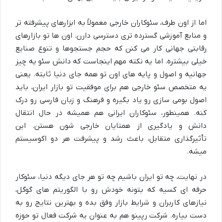
اما از اون طرف،
سئوکاران خارجی
معمولاً به ابزارهای پیشرفته تر
و منابع آموزشی گسترده تری دسترسی دارن. اون ها تو بازارهای
رقابتی جهانی کار می کنن که حجم جستجوها و تنوع صنایع
خیلی بیشتره. اما یه نکته مهم اینجاست که دانش سئو یه چیز
جهانیه و اصول و پایه های اون تو همه جای دنیا ثابته. یعنی
یه
متخصص سئو خارجی
هم برای موفقیت تو بازار ایران، باید
اصول بومی سازی رو یاد بگیره و فرهنگ و زبان فارسی رو درک
کنه. همینطور،
سئوکاران ایرانی
هم همیشه در حال انتقال
دانش و یادگیری از همتایان خارجی شون هستن. این
تأثیرگذاری متقابل، باعث رشد و پیشرفت هر دو اکوسیستم
میشه.
در نهایت، چه تو ایران باشیم چه تو هر جای دیگه دنیا،
سئوکار
حرفه ای
کسیه که بتونه خودش رو با الگوریتم های گوگل،
نیازهای کاربران و شرایط بازار وفق بده و بهترین نتایج رو به
دست بیاره. شرکت رپینو هم به عنوان یه
شرکت
فعال تو حوزه