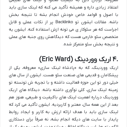
معروفه. برایان دین به کیفیت محتوا و لینک های طبیعی
اعتقاد زیادی داره و همیشه تأکید می کنه که لینک سازی باید
با اصول و قواعد خاص خودش انجام بشه تا نتیجه بخش
باشه. مقالات ایشون تو
Backlinko
پر از نکات عملی و قابل
اجراست که هر
سئوکار
ی می تونه ازش استفاده کنه. ایشون یه
متخصص سئو خارجی
هست که دیدگاهش روی جنبه های عملی
و نتیجه بخش سئو متمرکز شده.
۴.
اریک ووردینگ (
Eric Ward
)
اریک ووردینگ، که به «
پادشاه لینک سازی
» معروفه، یکی از
پیشگامان و قدیمی های صنعت سئو هست. ایشون از سال های
خیلی دور تو این حوزه فعالیت داشته و با تجربه ش تونسته تو
زمینه لینک سازی، کلی نوآوری داشته باشه. دیدگاه های اریک
ووردینگ درباره اهمیت لینک های باکیفیت و طبیعی، هنوز هم
بعد از این همه سال، معتبر و کاربردیه. ایشون تأکید می کرد که
لینک سازی باید با هدف ارائه ارزش به کاربر و ایجاد روابط
پایدار با سایت های دیگه انجام بشه، نه صرفاً برای دستکاری
الگوریتم ها. این دیدگاه اخلاقی و بلندمدت، ایشون رو به یکی از