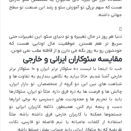
هست که سهم بزرگی تو
آموزش سئو
و رشد این صنعت تو سطح
جهانی داشته.
دنیا هر روز در حال تغییره و تو دنیای سئو، این تغییرات حتی
سریع تر هم هستن. موفقیت مال اونایی هست که
خودشون رو به روز نگه می دارن و از قافله عقب نمی مونن.
مقایسه سئوکاران ایرانی و خارجی
خب، تا اینجا با
لیست ده سئوکار برتر ایران و ۱۰ سئوکار برتر
خارجی
آشنا شدیم. حالا بیاید یه نگاهی بندازیم به تفاوت ها و
شباهت های بین این دو گروه از متخصصان. تو بازار ایران،
چالش ها و فرصت ها یه ذره فرق داره. مثلاً تو ایران،
سئوکار
ها
باید با تحریم ها و محدودیت های دسترسی به برخی ابزارها
دست و پنجه نرم کنن. همینطور، ذائقه کاربران ایرانی تو
جستجوها ممکنه با کاربران خارجی فرق داشته باشه. مثلاً
استفاده از کلمات عامیانه یا نیم فاصله تو فارسی، نکات
ظریفیه که یه
سئوکار ایرانی
باید حسابی بهش مسلط باشه.