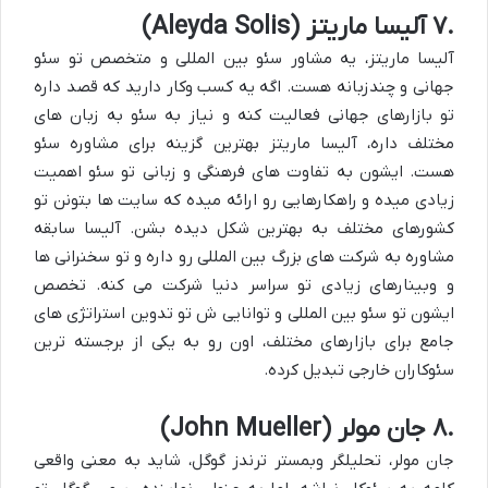
۷.
آلیسا ماریتز (
Aleyda Solis
)
آلیسا ماریتز، یه مشاور سئو بین المللی و متخصص تو سئو
جهانی و چندزبانه هست. اگه یه کسب وکار دارید که قصد داره
تو بازارهای جهانی فعالیت کنه و نیاز به سئو به زبان های
مختلف داره، آلیسا ماریتز بهترین گزینه برای
مشاوره سئو
هست. ایشون به تفاوت های فرهنگی و زبانی تو سئو اهمیت
زیادی میده و راهکارهایی رو ارائه میده که سایت ها بتونن تو
کشورهای مختلف به بهترین شکل دیده بشن. آلیسا سابقه
مشاوره به شرکت های بزرگ بین المللی رو داره و تو سخنرانی ها
و وبینارهای زیادی تو سراسر دنیا شرکت می کنه. تخصص
ایشون تو سئو بین المللی و توانایی ش تو تدوین استراتژی های
جامع برای بازارهای مختلف، اون رو به یکی از برجسته ترین
سئوکاران خارجی
تبدیل کرده.
۸.
جان مولر (
John Mueller
)
جان مولر، تحلیلگر وبمستر ترندز گوگل، شاید به معنی واقعی