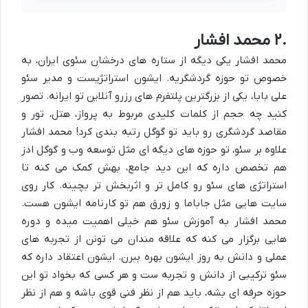
۲.
محمد افشار
محمد افشار یکی دیگه از ستاره های درخشان سئوی ایران، به
خصوص تو حوزه گردشگریه. ایشون استراتژیست و مدیر سئو
علی بابا، یکی از بزرگترین پلتفرم های رزرو آنلاین تو ایرانه. تصور
کنید چه حجم از کلمات کلیدی مربوط به پرواز، هتل، تور و
مقاصد گردشگری رو باید تو گوگل رتبه بندی کرد! محمد افشار
علاوه بر سئو، تو حوزه های دیگه ای مثل توسعه وب و گوگل ادز
هم تخصص داره که این دید جامع، بهش کمک می کنه تا
استراتژی های سئو رو کامل تر و اثربخش تر بچینه. کار روی
سایت هایی مثل جاباما و زورق هم تو کارنامه ایشون هست.
محمد افشار به آموزش سئو هم خیلی اهمیت میده و دوره
هایی برگزار می کنه که علاقه مندان می تونن از تجربه های
عملی و دانش به روز ایشون بهره ببرن. ایشون اعتقاد داره که
سئو
ترکیبی از دانش و تجربه ست و هر کسی که بخواد تو این
حوزه حرفه ای بشه، باید هم از نظر فنی قوی باشه و هم از نظر