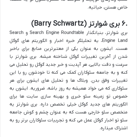
خاص هستن، حیاتیه.
۶.
بری شوارتز (
Barry Schwartz
)
بری شوارتز، بنیانگذار
Search Engine Roundtable
و
Search
Engine Land
، یه تحلیلگر خبره اخبار و الگوریتم های گوگل
هست. ایشون به عنوان یکی از معتبرترین منابع برای باخبر
شدن از آخرین تغییرات گوگل شناخته میشه. بری شوارتز با
سرعت و دقت بالایی، هر آپدیت و خبر جدید گوگل رو تحلیل می
کنه و به جامعه سئوکاران کمک می کنه تا خودشون رو با این
تغییرات وفق بدن. وبلاگ ها و تحلیل های ایشون برای هر
سئوکار
ی که می خواد همیشه
به روز
باشه، ضروریه. ایشون به
خصوص تو زمینه سئو خبری و بهینه سازی سایت ها برای
الگوریتم های جدید گوگل خیلی تخصص داره. بری شوارتز یه
متخصص سئو خارجی
هست که به عنوان چشم و گوش جامعه
سئو تو اخبار گوگل عمل می کنه و
تجربیات سئوکاران برتر
رو به
اشتراک میذاره.