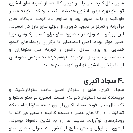
هایی مثل کلید، علی بابا و دیجی کالا هم از تجربه های ایشون
تو سئو بهره بردن. ایشون همیشه تأکید داره که سئو یه مسیر
طولانیه و باید صبور بود و مداوم یاد گرفت. دیدگاه های
نوآورانه و تمرکز بر تجربه کاربری، از ویژگی های بارز کار ایشونه.
این رویکرد به ویژه در
مشاوره سئو
برای کسب وکارهای نوپا
خیلی موثر بوده. امین اسماعیلی با برگزاری رویدادهای کندو،
فضایی رو برای تبادل دانش و تجربه بین
سئوکاران و
متخصصان دیجیتال مارکتینگ
فراهم کرده که خودش نشونه ای
از تاثیرگذاری ایشون تو این اکوسیستم هست.
۴.
سجاد اکبری
سجاد اکبری، مدیر و سئوکار اصلی سایت
سئوکار.کلیک
و
نویسنده کتاب «
سئوکار
دیوانه» هست. ایشون تو سئو محتوا و
تکنیکال خیلی قویه. سجاد اکبری از اون دسته سئوکارهاست که
تمرکزش روی کارهای عملی و نتیجه گراییه و سعی می کنه با
رویکردهای نوآورانه، سایت ها رو به نتایج دلخواه برسونه.
ایشون تو ایران و حتی خارج از کشور به عنوان مشاور سئو