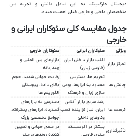
دیجیتال مارکتینگ، به این تبادل دانش و تجربه بین
متخصصان داخلی و خارجی خیلی اهمیت میده.
جدول مقایسه کلی سئوکاران ایرانی و
خارجی
ویژگی
سئوکاران ایرانی
سئوکاران خارجی
اغلب بازار داخلی ایران
بازارهای بین المللی و
تمرکز بازار
(فارسی زبان)
چندزبانه
تحریم ها، دسترسی
رقابت جهانی شدید، حجم
چالش ها
محدود به ابزارها، بومی
بالای داده، پیچیدگی
سازی زبان و فرهنگ
الگوریتم ها
رشد سریع بازار آنلاین
دسترسی به بازارهای
فرصت ها
ایران، نیاز فزاینده کسب
گسترده، ابزارهای پیشرفته،
وکارهای داخلی
جوامع تخصصی بزرگ
بیشتر در اکوسیستم
در سطح جهانی و تعیین
تأثیرگذاری
سئوی فارسی
کننده روندهای سئو