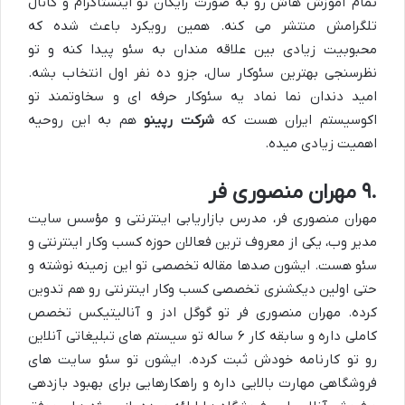
تمام آموزش هاش رو به صورت رایگان تو اینستاگرام و کانال
تلگرامش منتشر می کنه. همین رویکرد باعث شده که
محبوبیت زیادی بین علاقه مندان به سئو پیدا کنه و تو
نظرسنجی بهترین سئوکار سال، جزو ده نفر اول انتخاب بشه.
امید دندان نما نماد یه
سئوکار حرفه ای
و سخاوتمند تو
اکوسیستم ایران هست که
شرکت رپینو
هم به این روحیه
اهمیت زیادی میده.
۹.
مهران منصوری فر
مهران منصوری فر، مدرس بازاریابی اینترنتی و مؤسس سایت
مدیر وب، یکی از معروف ترین فعالان حوزه کسب وکار اینترنتی و
سئو هست. ایشون صدها مقاله تخصصی تو این زمینه نوشته و
حتی اولین دیکشنری تخصصی کسب وکار اینترنتی رو هم تدوین
کرده. مهران منصوری فر تو گوگل ادز و آنالیتیکس تخصص
کاملی داره و سابقه کار ۶ ساله تو سیستم های تبلیغاتی آنلاین
رو تو کارنامه خودش ثبت کرده. ایشون تو سئو سایت های
فروشگاهی مهارت بالایی داره و راهکارهایی برای بهبود بازدهی