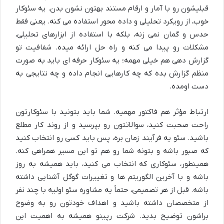
قبلیشون رو با آمار و ارقام مستند بهتون نشون بدن. یه
سئوکار
خوب، از رویکرد تحلیلی و داده محور استفاده می کنه. یعنی فقط
حدس و گمان نمی زنه، بلکه با استفاده از ابزارهای تحلیلی،
مشکلات رو پیدا می کنه و راه حل ارائه میده. شفافیت تو
گزارش دهی هم خیلی مهمه؛ یه
سئوکار حرفه ای
باید به صورت
منظم گزارش بده که چه کارهایی انجام داده و چه نتایجی به
دست اومده.
ارتباط مؤثر هم فاکتور مهمیه. شما باید بتونید با
سئوکار
تون
راحت صحبت کنید، سوالاتتون رو بپرسید و از روند کار مطلع
باشید.
سئو
یه فرآیند زمان بره، پس باید کسی رو انتخاب کنید
که صبور باشه و بتونه شما رو هم تو این مسیر همراهی کنه.
همینطور،
سئوکار
ی که انتخاب می کنید، باید همیشه
به روز
باشه و با آخرین الگوریتم ها و تغییرات گوگل آشنایی داشته
باشه. قبل از هر تصمیمی، حتماً یه
مشاوره سئو
اولیه با چند نفر
از متخصصان داشته باشید و اهداف خودتون رو به وضوح
براشون توضیح بدید. شرکت رپینو همیشه به اهمیت این