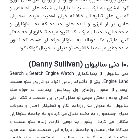
دنیای پررقابت امروز، باید خلاق بود و از روش های سنتی دوری
کرد. ایشون به ترکیب سئو با بازاریابی شبکه های اجتماعی و
کمپین های تبلیغاتی خلاقانه خیلی اهمیت میده. سخنرانی
هاش پر از انرژی و ایده های جدیده که به
سئوکاران و
متخصصان دیجیتال مارکتینگ
انگیزه میده تا خارج از جعبه فکر
کنن. مارتی مک دونالد یه
سئوکار حرفه ای
هست که نشون
میده چطور میشه با خلاقیت، تو دنیای دیجیتال کولاک کرد.
۱۰.
دنی سالیوان (
Danny Sullivan
)
دنی سالیوان، از بنیانگذاران
Search Engine Watch
و
Search
Engine Land
، یکی از تأثیرگذارترین افراد تو تاریخ سئو هست.
ایشون از همون روزهای اول پیدایش اینترنت، تو حوزه سئو
فعال بوده و نقش مهمی تو شکل گیری این صنعت داشته. دنی
سالیوان به عنوان یه روزنامه نگار و تحلیلگر، اخبار و تحولات
دنیای جستجو رو به دقت دنبال می کرده و به جامعه سئوکاران
منتقل می کرده. ایشون به نوعی، تاریخ زنده سئو هست و
دیدگاه های عمیق و جامعش درباره این صنعت، هنوز هم مورد
استفاده قرار می گیره. دنی سالیوان یه
متخصص سئو خارجی