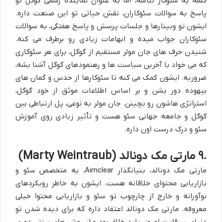
کلمه یه سئوکار نباشه، اما به عنوان نماینده رسمی گوگل تو
پاسخ به سوالات سئوکاران، نقش حیاتی تو این صنعت داره.
ایشون تو وبینارها و جلسات پرسش و پاسخ هفتگی، به سوالات
سئوکاران جواب میده و ابهامات زیادی رو برطرف می کنه.
شنیدن حرف های جان مولر مستقیم از گوگل، برای هر
سئوکار
ی
که می خواد با آخرین سیاست ها و رهنمودهای گوگل آشنا بشه،
ضروریه. ایشون کمک می کنه تا سئوکارها از حدس و گمان های
بیهوده دور بشن و بر اساس اطلاعات موثق از خود گوگل،
استراتژی هاشون رو بچینن. جان مولر به نوعی، پل ارتباطی بین
گوگل و جامعه جهانی سئو هست و تأثیر زیادی روی
آموزش
سئو
و درک درست اون داره.
۹.
مارتی مک دونالد (
Marty Weintraub
)
مارتی مک دونالد، بنیانگذار
Aimclear
، یه
متخصص سئو
و
بازاریابی محتوای خلاقانه هست. ایشون به خاطر رویکردهای
نوآورانه و خارج از چارچوب تو سئو و بازاریابی محتوا خیلی
معروفه. مارتی مک دونالد اعتقاد داره که برای دیده شدن تو