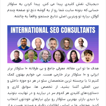
دیجیتال، نقش کلیدی پیدا می کنن. پیدا کردن یه سئوکار
حسابی که بتونه سایت شما رو از یه گوشه دنج تو صفحه چندم
گوگل، بیاره تو ویترین اصلی نتایج جستجو، واقعاً یه چالشه.
هدف ما تو این مقاله، معرفی جامع و بی طرفانه
۱۰
سئوکار برتر
ایرانی و
۱۰
سئوکار برتر خارجی هست. می خوایم بهتون کمک
کنیم تا با برجسته ترین متخصصان سئو در هر دو حوزه داخلی و
بین المللی آشنا بشید، از تخصص ها، سوابق کاری و
دستاوردهای کلیدی هر کدوم سر در بیارید و در نهایت، بتونید
با دیدی بازتر، بهترین
سئوکار
رو برای نیازهای خودتون انتخاب
کنید. محتوای ما بر اساس اطلاعات دقیق و مستند هست و از