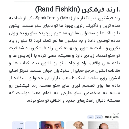
۱.
رند فیشکین (
Rand Fishkin
)
رند فیشکین، بنیانگذار ماز (
Moz
) و
SparkToro
، یکی از شناخته
شده ترین و تأثیرگذارترین چهره ها تو دنیای سئو هست. ایشون
با وبلاگ ها و سخنرانی هاش، مفاهیم پیچیده سئو رو به زبونی
ساده توضیح داده و به میلیون ها نفر کمک کرده تا سئو رو یاد
بگیرن و سایت هاشون رو بهینه کنن. رند فیشکین به شفافیت
تو سئو اعتقاد زیادی داره و همیشه سعی کرده با آزمایش ها و
داده های واقعی، راه و چاه سئو رو نشون بده. کتاب ها و
مقالات ایشون مرجع خیلی از سئوکاران جهان هست. تمرکز اصلی
ایشون روی ساخت لینک طبیعی، بازاریابی محتوا و استفاده از
داده ها برای تصمیم گیری های سئو هست. رند فیشکین رو
میشه یه
متخصص سئو خارجی
به تمام معنا دونست که
همیشه دنبال راهکارهای جدید و اخلاقی تو سئو بوده.