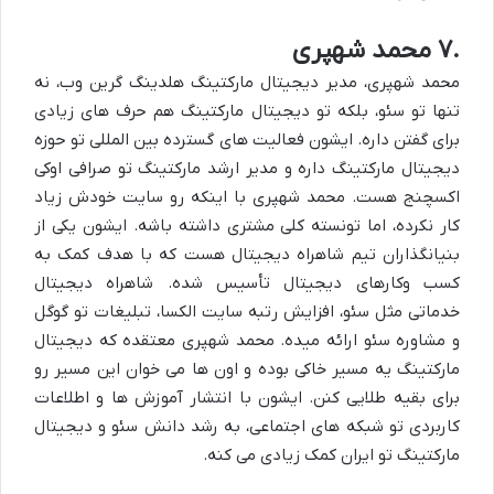
۷.
محمد شهپری
محمد شهپری، مدیر دیجیتال مارکتینگ هلدینگ گرین وب، نه
تنها تو سئو، بلکه تو دیجیتال مارکتینگ هم حرف های زیادی
برای گفتن داره. ایشون فعالیت های گسترده بین المللی تو حوزه
دیجیتال مارکتینگ داره و مدیر ارشد مارکتینگ تو صرافی اوکی
اکسچنج هست. محمد شهپری با اینکه رو سایت خودش زیاد
کار نکرده، اما تونسته کلی مشتری داشته باشه. ایشون یکی از
بنیانگذاران تیم شاهراه دیجیتال هست که با هدف کمک به
کسب وکارهای دیجیتال تأسیس شده. شاهراه دیجیتال
خدماتی مثل سئو، افزایش رتبه سایت الکسا، تبلیغات تو گوگل
و
مشاوره سئو
ارائه میده. محمد شهپری معتقده که دیجیتال
مارکتینگ یه مسیر خاکی بوده و اون ها می خوان این مسیر رو
برای بقیه طلایی کنن. ایشون با انتشار آموزش ها و اطلاعات
کاربردی تو شبکه های اجتماعی، به رشد دانش سئو و دیجیتال
مارکتینگ تو ایران کمک زیادی می کنه.