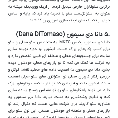
برترین سئوکاران خارجی
تبدیل کرده. از اریک ووردینگ میشه به
عنوان یه
استراتژیست سئو
با تجربه یاد کرد که پایه و اساس
خیلی از تکنیک های لینک سازی امروزی رو گذاشته.
۵.
دانا دی سیمون (
Dana DiTomaso
)
دانا دی سیمون، رئیس
MKTG
، یه متخصص سئو محلی و سئو
برای کسب وکارهای بزرگ هست. ایشون تو حوزه بهینه سازی
سایت برای جستجوهای محلی و منطقه ای خیلی تخصص داره و
به شرکت ها کمک می کنه تا تو بازارهای محلی خودشون دیده
بشن. دانا دی سیمون به اهمیت داده های محلی، نقشه گوگل و
بررسی رفتار کاربران محلی تو استراتژی های سئو خیلی اهمیت
میده. ایشون با تجربه زیادی که تو کار با کسب وکارهای بزرگ
داره، می تونه راهکارهای سئو رو تو مقیاس وسیع پیاده سازی
کنه و نتایج چشمگیری به دست بیاره. دانا دی سیمون یه
مشاوره سئو
کاربلد برای شرکت هایی هست که دنبال رشد تو
بازارهای محلی و منطقه ای خودشون هستن. این نوع
سئو
برای
کسب وکارهای کوچیک و متوسط که مشتریانشون تو یه منطقه