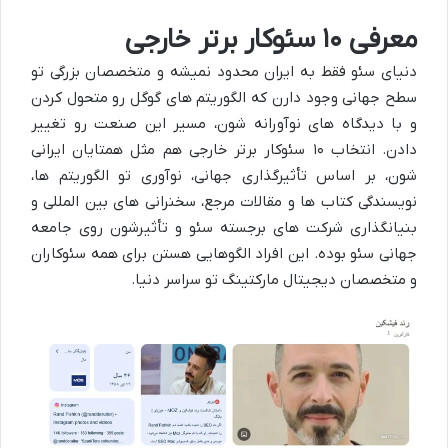
معرفی
۱۰
سئوکار برتر خارجی
دنیای سئو فقط به ایران محدود نمیشه و متخصصان بزرگی تو
سطح جهانی وجود دارن که الگوریتم های گوگل رو متحول کردن
و با دیدگاه های نوآورانه شون، مسیر این صنعت رو تغییر
دادن. انتخاب
۱۰
سئوکار برتر خارجی هم مثل همتایان ایرانی
شون، بر اساس تأثیرگذاری جهانی، نوآوری تو الگوریتم ها،
نویسندگی کتاب ها و مقالات مرجع، سخنرانی های بین المللی و
بنیانگذاری شرکت های برجسته سئو و تأثیرشون روی جامعه
جهانی سئو بوده. این افراد الگوهایی هستن برای همه
سئوکاران
و متخصصان دیجیتال مارکتینگ
تو سراسر دنیا.