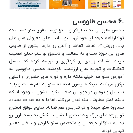
۶.
محسن طاووسی
محسن طاووسی، یه تحلیلگر و استراتژیست قوی سئو هست که
تو کارنامه حرفه ای خودش، سئو سایت های معروفی مثل علی
بابا، ورزش
۳
، نماشا، تماشا و آنتن رو داره. ایشون از قدیمی
های این حوزه ست و به مطالعه و تحقیق تو سئو خیلی اهمیت
میده. مقالات زیادی رو گردآوری و ترجمه کرده که حاصل
تحقیقات و تجربه های ارزشمند خودشه. محسن طاووسی به
آموزش سئو هم خیلی علاقه داره و دوره های حضوری و آنلاین
برگزار می کنه. دیدگاه ایشون اینه که سئو یه علم هست و باید
با دلیل و برهان در موردش صحبت کرد. ایشون با وجود اینکه
دیگه کمتر سفارش سئو قبول می کنه، اما بازم به صورت محدود
مشاوره سئو
میده و تو تدریس هم فعاله. نتایج موفق ایشون
تو پروژه های بزرگ و همینطور انتقال دانشش به بقیه، اون رو
به یه
سئوکار حرفه ای
و
متخصص سئو خارجی
و داخلی معتبر
تبدیل کرده.