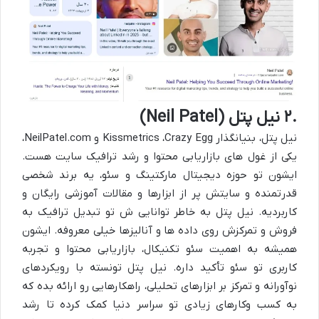
۲.
نیل پتل (
Neil Patel
)
نیل پتل، بنیانگذار
Crazy Egg
،
Kissmetrics
و
NeilPatel.com
،
یکی از غول های بازاریابی محتوا و رشد ترافیک سایت هست.
ایشون تو حوزه
دیجیتال مارکتینگ و سئو
، یه برند شخصی
قدرتمنده و سایتش پر از ابزارها و مقالات آموزشی رایگان و
کاربردیه. نیل پتل به خاطر توانایی ش تو تبدیل ترافیک به
فروش و تمرکزش روی داده ها و آنالیزها خیلی معروفه. ایشون
همیشه به اهمیت
سئو تکنیکال
، بازاریابی محتوا و تجربه
کاربری تو سئو تأکید داره. نیل پتل تونسته با رویکردهای
نوآورانه و تمرکز بر ابزارهای تحلیلی، راهکارهایی رو ارائه بده که
به کسب وکارهای زیادی تو سراسر دنیا کمک کرده تا رشد