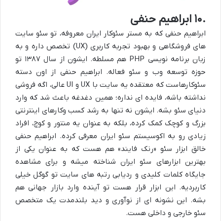
۱۰.
ابراهیم حنفی
ابراهیم حنفی که به مستر سئوکار ایران معروفه، تو سئو سایت
های فروشگاهی و بهبود تجربه کاربری (
UX
) تخصص داره و به
زبان برنامه نویسی
PHP
هم مسلطه. ایشون از سال
۱۳۸۷
تو
حوزه توسعه وب و سئو فعاله. ابراهیم حنفی از اون دسته
سئوکارهاست که معتقده یه سایت با
UX
و
UI
عالی، اگه فروشی
نداشته باشه، فایده ای نداره؛ همین دغدغه باعث شد که وارد
دنیای سئو بشه. ایشون نه تنها به رشد کسب وکارهای اینترنتی
بزرگ و کوچک کمک کرده، بلکه به عنوان یه منتور و
کوچ
، افراد
زیادی رو به اکوسیستم سئو ایران معرفی کرده. ابراهیم حنفی
خالق ابزار سئو «رنک فایند» هم هست که به عنوان یکی از
بهترین ابزارهای سئو ایران شناخته میشه و برای مشاهده
جایگاه کلمات کلیدی و ردیابی رتبه های سایت تو گوگل خیلی
کاربردیه. این ابزار قرار هست تو آینده وارد بازار جهانی هم
بشه. این نشونه ای از نوآوری و دید بلندمدت یک
متخصص
سئو خارجی
و داخلی هست.