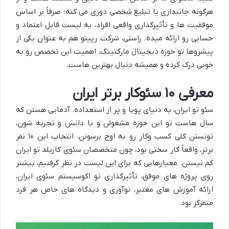
هرگونه جانبداری یا تبلیغ شخصی دوری می کنه؛ صرفاً بر اساس
موفقیت ها و تأثیرگذاری واقعی افراد، یه لیست قابل اعتماد و
حسابی رو ارائه میده. راستی، شرکت رپینو هم به عنوان یکی از
پیشروها تو حوزه دیجیتال مارکتینگ، اهمیت این تخصص رو به
خوبی درک کرده و همیشه دنبال بهترین هاست.
معرفی
۱۰
سئوکار برتر ایران
سئو تو ایران، یه دنیای پویا و پر از استعداده. آدمایی هستن که
سال هاست تو این حوزه مشغولن و با دانش و تجربه شون،
تونستن کلی کسب وکار رو به اوج برسونن. انتخاب این
۱۰
نفر
برتر، واقعاً کار سختی بود، چون متخصصان سئوی کاربلد تو ایران
کم نیستن. معیارهایی که برای این لیست در نظر گرفتیم، بیشتر
روی پروژه های موفق، تأثیرگذاری تو اکوسیستم سئوی ایران،
ارائه آموزش های معتبر، نوآوری و دیدگاه های خاص هر فرد
متمرکز بود.