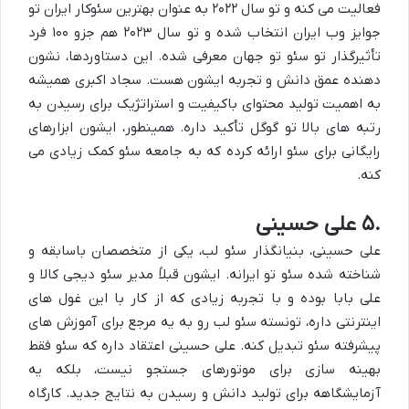
فعالیت می کنه و تو سال
۲۰۲۲
به عنوان
بهترین سئوکار ایران
تو
جوایز وب ایران انتخاب شده و تو سال
۲۰۲۳
هم جزو
۱۰۰
فرد
تأثیرگذار تو سئو تو جهان معرفی شده. این دستاوردها، نشون
دهنده عمق دانش و تجربه ایشون هست. سجاد اکبری همیشه
به اهمیت تولید محتوای باکیفیت و استراتژیک برای رسیدن به
رتبه های بالا تو گوگل تأکید داره. همینطور، ایشون ابزارهای
رایگانی برای سئو ارائه کرده که به جامعه سئو کمک زیادی می
کنه.
۵.
علی حسینی
علی حسینی، بنیانگذار سئو لب، یکی از متخصصان باسابقه و
شناخته شده سئو تو ایرانه. ایشون قبلاً مدیر سئو دیجی کالا و
علی بابا بوده و با تجربه زیادی که از کار با این غول های
اینترنتی داره، تونسته سئو لب رو به یه مرجع برای آموزش های
پیشرفته سئو تبدیل کنه. علی حسینی اعتقاد داره که
سئو
فقط
بهینه سازی برای موتورهای جستجو نیست، بلکه یه
آزمایشگاهه برای تولید دانش و رسیدن به نتایج جدید. کارگاه