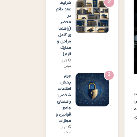
شرایط
عقد دائم
در
محضر
(راهنما
ی کامل
مراحل و
مدارک
لازم)
2 روز
پیش
جرم
پخش
اطلاعات
ی
شخصی:
۳۰۶ قانون آیین
راهنمای
جامع
م
قوانین و
ی
مجازات
3 روز
پیش