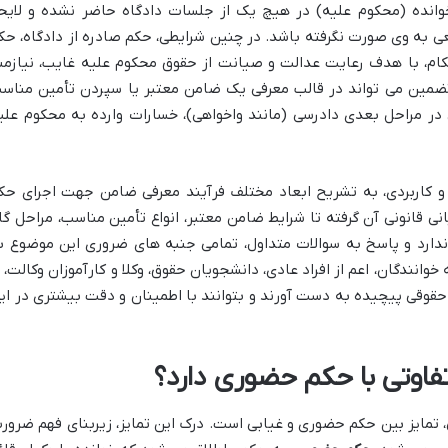
انده (محکوم علیه) در هیچ یک از جلسات دادگاه حاضر نشده و لایح
واقعی به وی صورت نگرفته باشد. در چنین شرایطی، حکم صادره از دادگاه، حک
حکام، با هدف رعایت عدالت و صیانت از حقوق محکوم علیه غایب، نیازمن
تضمین می تواند در قالب معرفی یک ضامن معتبر یا سپردن تأمین مناس
ر مراحل بعدی دادرسی (مانند واخواهی)، خسارات وارده به محکوم علی
 و کاربردی، به تشریح ابعاد مختلف فرآیند معرفی ضامن جهت اجرای حک
نی قانونی آن گرفته تا شرایط ضامن معتبر، انواع تأمین مناسب، مراحل گا
تاندارد و پاسخ به سوالات متداول، تمامی جنبه های ضروری این موضوع ب
ندگان، اعم از افراد عادی، دانشجویان حقوق، وکلا و کارآموزان وکالت، ب
د حقوقی پیچیده به دست آورند و بتوانند با اطمینان و دقت بیشتری در ای
اوتی با حکم حضوری دارد؟
 تمایز بین حکم حضوری و غیابی است. درک این تمایز، زیربنای فهم ضرور