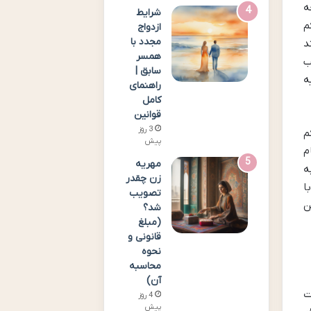
ه
شرایط
م
ازدواج
مجدد با
د
همسر
ب
سابق |
ه
راهنمای
کامل
قوانین
3 روز
م
پیش
م
مهریه
ه
زن چقدر
ا
تصویب
ن
شد؟
(مبلغ
قانونی و
نحوه
محاسبه
آن)
ت
4 روز
پیش