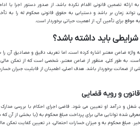
ارائه تضمین قانونی اقدام نکرده باشد، از صدور دستور اجرا یا ادام
 تواند زمان بر باشد و دستیابی به حقوق قانونی محکوم له را به تأخی
ام به موقع برای تأمین آن، از اهمیت حیاتی برخوردار است.
رایطی باید داشته باشد؟
تبصره ۲ ماده ۳۰۶ ق.آ.د.م، به واژه ضامن معتبر اشاره کرده است، اما تعریف دقیق و مصادیق آن را 
ست. به طور کلی، منظور از ضامن معتبر، شخصی است که از تمکن مالی 
شی از ضمانت برخوردار باشد. هدف اصلی، اطمینان از قابلیت جبران خسار
قانون و رویه قضایی
ی، شغل و درآمد او تعیین می شود. قاضی اجرای احکام با بررسی مدارک 
فی شده توانایی مالی برای پرداخت مبلغ محکوم به (یا بخشی از آن که د
خیر. مبلغ محکوم به و میزان خسارات احتمالی، در تعیین کفایت تمکن مال