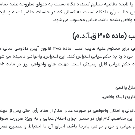
یا لایحه دفاعیه تسلیم کنند، دادگاه نسبت به دعوای مطروحه علیه تمام
این حالت، رأی دادگاه نسبت به کسانی که در جلسات حاضر نشده و لایح
لاغ واقعی نشده باشد، غیابی محسوب می شود.
۳ ق.آ.د.م)
مهم ترین اثر غیابی بودن حکم، حق واخواهی برای محکوم علیه غایب است. ماده ۳۰۵ قانون آیین دادرسی مد
ق دارد به حکم غیابی اعتراض کند. این اعتراض، واخواهی نامیده می شو
و دادخواست واخواهی در دادگاه صادرکننده حکم غیابی قابل رس
ا برای ابلاغ قانونی و امکان واخواهی در صورت عدم اطلاع از مفاد رأی، حتی پس از مهل
ین مفاهیم، گام اول در مسیر اجرای احکام غیابی و به ویژه ضرورت معرف
 غیابی و حق واخواهی پابرجا باشد، اجرای آن با احتیاط و تضمین همرا