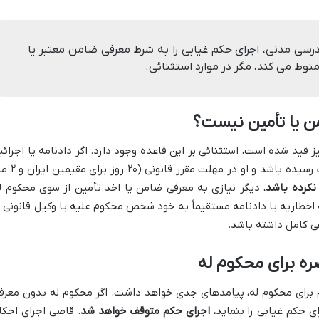
قانون آیین دادرسی مدنی، اجرای حکم غیابی را به شرط معرفی ضامن معتبر یا
نوط می کند، مگر در موارد استثنائی.
من یا تأمین نیست؟
تبصره ۲ ماده ۳۰۶ ق.آ.د.م نیز قید شده است، استثنائی بر این قاعده وجود دارد. اگر دادنامه یا اجرائ
به محکوم علیه غایب رسیده باشد و او در مهلت مقرر قان
نکرده باشد
، دیگر نیازی به معرفی ضامن یا اخذ تأمین از سوی محکوم ل
 اخطاریه یا دادنامه مستقیماً به خود شخص محکوم علیه یا وکیل قانونی ا
ی کامل داشته باشد.
ره برای محکوم له
مفاد تبصره ۲ ماده ۳۰۶ ق.آ.د.م برای محکوم له، پیامدهای جدی خواهد داشت. اگر محکوم له بدون معر
ی حکم غیابی را بنماید،
اجرای حکم متوقف خواهد شد
. قاضی اجرای احکا