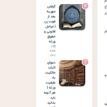
م
غ
گرفتن
مهریه
ر
بعد از
فوت زن
| مراحل
م
قانونی و
حقوق
ورثه
2
هفته
پیش
دعوای
اثبات
مالکیت
ه
به
طرفیت
ورثه |
هر آنچه
باید
بدانید
ط