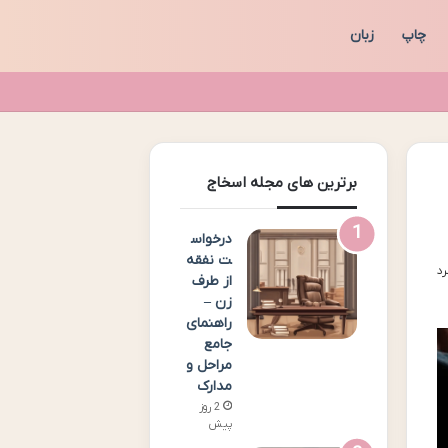
چاپ
زبان
برترین های مجله اسخاج
درخواس
ت نفقه
از طرف
زن –
راهنمای
جامع
مراحل و
مدارک
2 روز
پیش