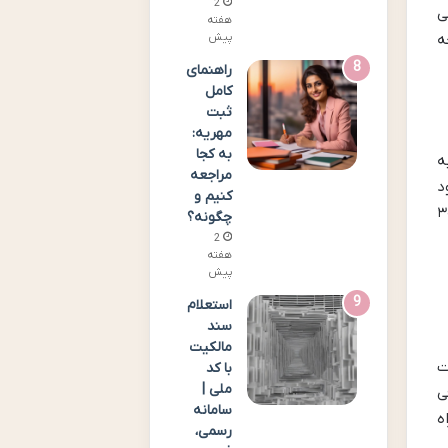
2
ی
هفته
پیش
ه
راهنمای
کامل
ثبت
مهریه:
به کجا
نی به
مراجعه
د
کنیم و
یدگی است. مهلت های واخواهی نیز در ماده ۳۰۶
چگونه؟
2
هفته
پیش
استعلام
سند
مالکیت
ت
با کد
ملی |
ی
سامانه
ه
رسمی،