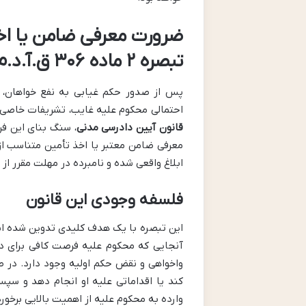
ضرورت معرفی ضامن یا اخذ
تبصره ۲ ماده ۳۰۶ ق.آ.د.م)
پس از صدور حکم غیابی به نفع خواهان، م
احتمالی محکوم علیه غایب، تشریفات خاصی ر
قانون آیین دادرسی مدنی
، سنگ بنای این فر
معرفی ضامن معتبر یا اخذ تأمین متناسب از 
ابلاغ واقعی شده و نامبرده در مهلت مقرر از 
فلسفه وجودی این قانون
این تبصره با یک هدف کلیدی تدوین شده 
آنجایی که محکوم علیه فرصت کافی برای د
واخواهی و نقض حکم اولیه وجود دارد. در ص
کند یا اقداماتی علیه او انجام دهد و سپ
وارده به محکوم علیه از اهمیت بالایی برخو