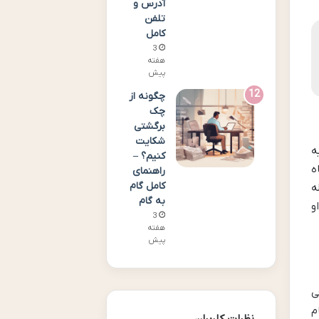
آدرس و
تلفن
کامل
3
هفته
پیش
چگونه از
چک
برگشتی
شکایت
یه
کنیم؟ –
ونی (۲۰ روز برای مقیمین ایران و ۲ ماه
راهنمای
کامل گام
ه
به گام
و
3
هفته
پیش
فی
م