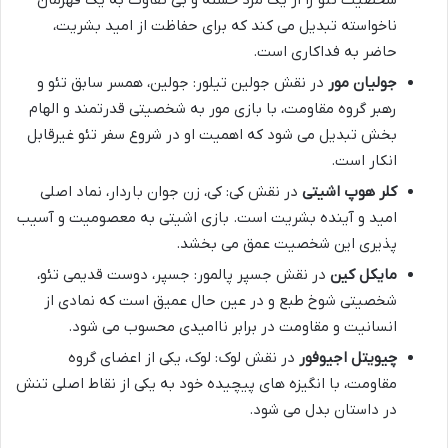
شخصیت تئو را از یک مرد خسته و بی تفاوت به یک قهرمان
ناخواسته تبدیل می کند که برای حفاظت از امید بشریت،
حاضر به فداکاری است.
جولیان مور
در نقش جولین تیلور: جولین، همسر سابق تئو و
رهبر گروه مقاومت، با بازی مور به شخصیتی قدرتمند و الهام
بخش تبدیل می شود که اهمیت او در شروع سفر تئو غیرقابل
انکار است.
کلر هوپ اشیتی
در نقش کی: کی، زن جوان باردار، نماد اصلی
امید و آینده بشریت است. بازی اشیتی به معصومیت و آسیب
پذیری این شخصیت عمق می بخشد.
مایکل کین
در نقش جسپر پالمور: جسپر، دوست قدیمی تئو،
شخصیتی شوخ طبع و در عین حال عمیق است که نمادی از
انسانیت و مقاومت در برابر ناامیدی محسوب می شود.
چیویتل اجیوفور
در نقش لوک: لوک، یکی از اعضای گروه
مقاومت، با انگیزه های پیچیده خود به یکی از نقاط اصلی تنش
در داستان بدل می شود.