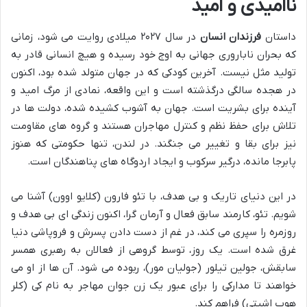
ناامیدی و امید
داستان
فرزندان انسان
در سال ۲۰۲۷ میلادی روایت می شود، زمانی
که بحران ناباروری جهانی به اوج خود رسیده و هیچ انسانی قادر به
تولید مثل نیست. آخرین کودکی که در جهان متولد شده بود، اکنون
در هجده سالگی درگذشته است و این واقعه، نمادی از مرگ امید و
آینده برای بشریت است. جهان به آشوب کشیده شده، دولت ها در
تلاش برای حفظ نظم و کنترل مهاجران هستند و گروه های مقاومت
نیز برای بقا و تغییر می جنگند. در لندن، تنها حکومتی که هنوز
پابرجا مانده، درگیر سرکوب و ایجاد اردوگاه های پناهندگان است.
در این دنیای تاریک و بی هدف، با تئو فارون (کلایو اوون) آشنا می
شویم. تئو، کارمند سابق فعال و آرمان گرا، اکنون زندگی ای بی هدف و
روزمره را سپری می کند، در غم از دست دادن پسرش و فروپاشی دنیا
غرق شده است. یک روز، توسط گروهی از فعالان به رهبری همسر
سابقش، جولین تیلور (جولیان مور)، ربوده می شود. آن ها از او می
خواهند تا مدارکی را برای عبور یک زن جوان مهاجر به نام کی (کلر
هوپ اشیتی) فراهم کند.