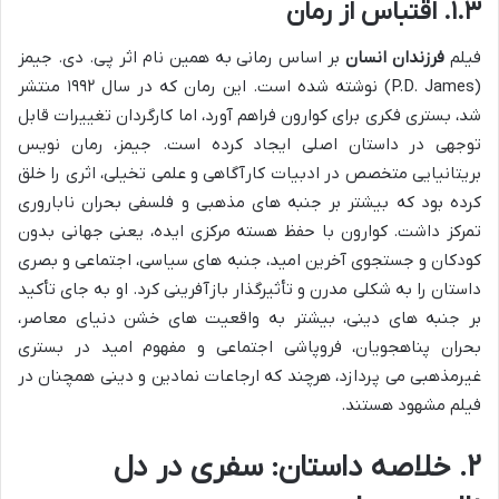
۱.۳. اقتباس از رمان
فیلم
فرزندان انسان
بر اساس رمانی به همین نام اثر پی. دی. جیمز
(P.D. James) نوشته شده است. این رمان که در سال ۱۹۹۲ منتشر
شد، بستری فکری برای کوارون فراهم آورد، اما کارگردان تغییرات قابل
توجهی در داستان اصلی ایجاد کرده است. جیمز، رمان نویس
بریتانیایی متخصص در ادبیات کارآگاهی و علمی تخیلی، اثری را خلق
کرده بود که بیشتر بر جنبه های مذهبی و فلسفی بحران ناباروری
تمرکز داشت. کوارون با حفظ هسته مرکزی ایده، یعنی جهانی بدون
کودکان و جستجوی آخرین امید، جنبه های سیاسی، اجتماعی و بصری
داستان را به شکلی مدرن و تأثیرگذار بازآفرینی کرد. او به جای تأکید
بر جنبه های دینی، بیشتر به واقعیت های خشن دنیای معاصر،
بحران پناهجویان، فروپاشی اجتماعی و مفهوم امید در بستری
غیرمذهبی می پردازد، هرچند که ارجاعات نمادین و دینی همچنان در
فیلم مشهود هستند.
۲. خلاصه داستان: سفری در دل