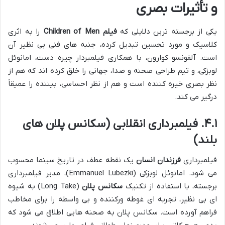
و تأثیرات بصری
یکی از برجسته ترین دلایلی که
فیلم Children of Men
را به اثری
کلاسیک و مورد تحسین تبدیل کرده، جنبه های فنی بی نظیر آن
است. آلفونسو کوارون، با همکاری فیلمبردار چیره دست، امانوئل
لوبزکی، و تیم طراحی صحنه و صدا، جهانی را خلق کرده اند که هم از
نظر بصری خیره کننده است و هم از نظر احساسی، بیننده را عمیقاً
درگیر می کند.
۴.۱. فیلمبرداری انقلابی (سکانس پلان های
بلند)
فیلمبرداری
فرزندان انسان
یک نقطه عطف در تاریخ سینما محسوب
می شود. امانوئل لوبزکی (Emmanuel Lubezki)، مدیر فیلمبرداری
برجسته، با استفاده از تکنیک
سکانس پلان
(Long Take) به شیوه
ای بی نظیر، تجربه ای غوطه ورکننده و بی واسطه را برای مخاطب
فراهم آورده است. سکانس پلان به صحنه هایی اطلاق می شود که