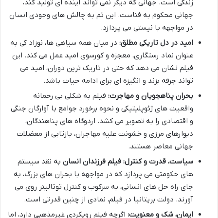
زندگی است. جهانی که دیگر نمی تواند آینده ای تولید کند،
جهانی محکوم به فناست. این تم به چالش های وجودی انسان
در مواجهه با نیستی می پردازد.
امید در دل تاریکی مطلق:
در میان همه سیاهی ها، نوزاد کی به
عنوان نماد رستگاری، معجزه و کورسوی امید عمل می کند. این
فیلم نشان می دهد که حتی در تاریک ترین دوران، امید می
تواند جرقه بزند و انگیزه ای برای ادامه حیات باشد.
بحران پناهجویان و مهاجرت:
فیلم به شکلی بی رحمانه
واقعیت های ژئوپلیتیکی و نحوه برخورد جوامع با آوارگان جنگی
و اقتصادی را به تصویر می کشد. اردوگاه های پناهندگان،
دیوارهای مرزی و خشونت علیه مهاجران، بازتابی از معضلات
جهانی معاصر هستند.
سیاست، قدرت و کنترل:
فیلم فرزندان انسان
به نقد سیستم
های حکومتی می پردازد که در مواجهه با بحران های بزرگ، به
جای راه حل های انسانی، به سرکوب و کنترل توتالیتر روی می
آورند. دولت بریتانیا در فیلم، نمادی از چنین قدرتی است.
ایمان، شک و معنویت:
اگرچه فیلم رویکردی غیرمذهبی دارد، اما