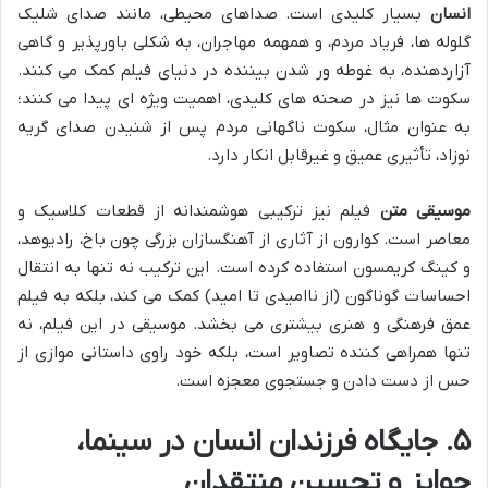
انسان
بسیار کلیدی است. صداهای محیطی، مانند صدای شلیک
گلوله ها، فریاد مردم، و همهمه مهاجران، به شکلی باورپذیر و گاهی
آزاردهنده، به غوطه ور شدن بیننده در دنیای فیلم کمک می کنند.
سکوت ها نیز در صحنه های کلیدی، اهمیت ویژه ای پیدا می کنند؛
به عنوان مثال، سکوت ناگهانی مردم پس از شنیدن صدای گریه
نوزاد، تأثیری عمیق و غیرقابل انکار دارد.
موسیقی متن
فیلم نیز ترکیبی هوشمندانه از قطعات کلاسیک و
معاصر است. کوارون از آثاری از آهنگسازان بزرگی چون باخ، رادیوهد،
و کینگ کریمسون استفاده کرده است. این ترکیب نه تنها به انتقال
احساسات گوناگون (از ناامیدی تا امید) کمک می کند، بلکه به فیلم
عمق فرهنگی و هنری بیشتری می بخشد. موسیقی در این فیلم، نه
تنها همراهی کننده تصاویر است، بلکه خود راوی داستانی موازی از
حس از دست دادن و جستجوی معجزه است.
۵. جایگاه فرزندان انسان در سینما،
جوایز و تحسین منتقدان