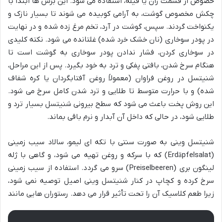
خصوص از قسمت ران یا فیله، استفاده می شود. این برش ها ابتدا با
چکش مخصوص گوشت، به آرامی کوبیده می شوند تا بسیار نازک و
یکنواخت گردند. سپس، گوشت در آرد، تخم مرغ زده شده و در نهایت
در پودر سوخاری (نان خشک خرد شده) غلتانده می شود. نکته کلیدی
در سوخاری کردن، فشار ندادن پودر سوخاری به گوشت است تا
هنگام سرخ شدن، بافتی پفکی و ترد به خود بگیرد. پس از این مراحل،
شنیتسل در روغن فراوان (معمولاً روغن آفتابگردان یا کره شفاف
شده) و با حرارت متوسط تا طلایی و ترد شدن کامل سرخ می شود.
این روش پخت باعث می شود که سطح بیرونی شنیتسل بسیار ترد و
طلایی شود، در حالی که داخل آن آبدار و نرم باقی بماند.
شنیتسل وینی به صورت سنتی با تکه ای لیمو، سالاد سیب زمینی
(Erdäpfelsalat) که با سرکه و روغن تهیه می شود، و گاهی با ژله
لینگون بری (Preiselbeeren) سرو می گردد. استفاده از سیب زمینی
سرخ کرده و کچاپ در کنار شنیتسل وینی اصیل توصیه نمی شود،
زیرا طعم کلاسیک آن را تحت تأثیر قرار می دهد. رستوران هایی مانند