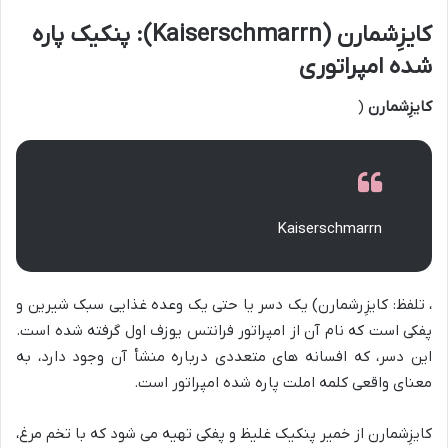
کایزِشمارن (Kaiserschmarrn): پنکیک پاره
شده امپراتوری
کایزِشمارن
(
Kaiserschmarrn
، تلفظ: کایزِرشمارن) یک دسر یا حتی یک وعده غذایی سبک شیرین و
پفکی است که نام آن از امپراتور فرانتس یوزف اول گرفته شده است.
این دسر، که افسانه های متعددی درباره منشأ آن وجود دارد، به
معنای واقعی کلمه املت پاره شده امپراتور است.
کایزِشمارن از خمیر پنکیک غلیظ و پفکی تهیه می شود که با تخم مرغ،