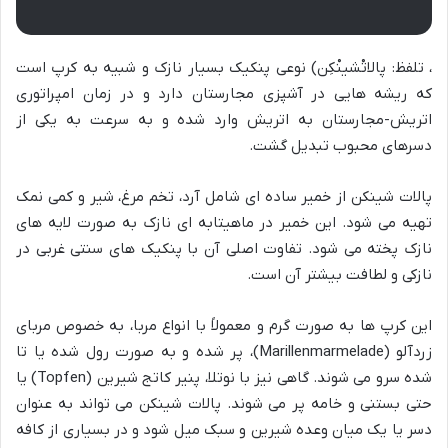
، تلفظ: پالاتْشینْکِن) نوعی پنکیک بسیار نازک و شبیه به کرپ است
که ریشه هایی در آشپزی مجارستان دارد و در زمان امپراتوری
اتریش-مجارستان به اتریش وارد شده و به سرعت به یکی از
دسرهای محبوب تبدیل گشت.
پالات شینکن از خمیر ساده ای شامل آرد، تخم مرغ، شیر و کمی نمک
تهیه می شود. این خمیر در ماهیتابه ای نازک به صورت لایه های
نازک پخته می شود. تفاوت اصلی آن با پنکیک های سنتی غربی در
نازکی و لطافت بیشتر آن است.
این کرپ ها به صورت گرم و معمولاً با انواع مربا، به خصوص مربای
زردآلو (Marillenmarmelade)، پر شده و به صورت رول شده یا تا
شده سرو می شوند. گاهی نیز با نوتلا، پنیر کاتج شیرین (Topfen) یا
حتی بستنی و خامه پر می شوند. پالات شینکن می تواند به عنوان
دسر یا یک میان وعده شیرین و سبک میل شود و در بسیاری از کافه