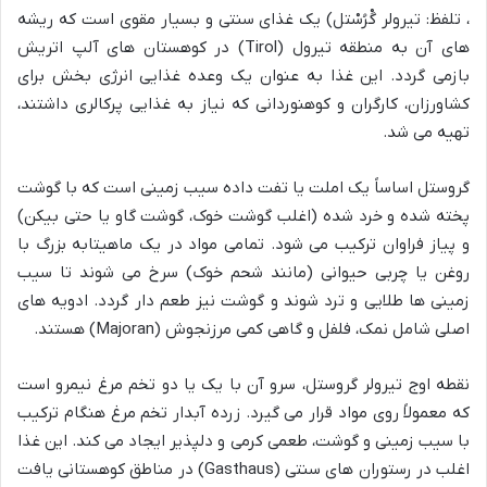
، تلفظ: تیرولر گْرُسْتل) یک غذای سنتی و بسیار مقوی است که ریشه
های آن به منطقه تیرول (Tirol) در کوهستان های آلپ اتریش
بازمی گردد. این غذا به عنوان یک وعده غذایی انرژی بخش برای
کشاورزان، کارگران و کوهنوردانی که نیاز به غذایی پرکالری داشتند،
تهیه می شد.
گروستل اساساً یک املت یا تفت داده سیب زمینی است که با گوشت
پخته شده و خرد شده (اغلب گوشت خوک، گوشت گاو یا حتی بیکن)
و پیاز فراوان ترکیب می شود. تمامی مواد در یک ماهیتابه بزرگ با
روغن یا چربی حیوانی (مانند شحم خوک) سرخ می شوند تا سیب
زمینی ها طلایی و ترد شوند و گوشت نیز طعم دار گردد. ادویه های
اصلی شامل نمک، فلفل و گاهی کمی مرزنجوش (Majoran) هستند.
نقطه اوج تیرولر گروستل، سرو آن با یک یا دو تخم مرغ نیمرو است
که معمولاً روی مواد قرار می گیرد. زرده آبدار تخم مرغ هنگام ترکیب
با سیب زمینی و گوشت، طعمی کرمی و دلپذیر ایجاد می کند. این غذا
اغلب در رستوران های سنتی (Gasthaus) در مناطق کوهستانی یافت