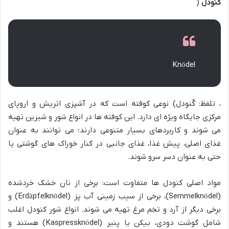
کنودل
(
Knödel
، تلفظ: کْنودل) نوعی کوفته است که در آشپزی اتریش و اروپای
مرکزی جایگاه ویژه ای دارد. این کوفته ها در انواع شور و شیرین تهیه
می شوند و کاربردهای بسیار متنوعی دارند؛ می توانند به عنوان
غذای اصلی، پیش غذا، غذای جانبی در کنار خوراک های گوشتی یا
حتی به عنوان دسر سرو شوند.
مواد اصلی کنودل ها متفاوت است: برخی از نان خشک خردشده
(Semmelknödel)، برخی از سیب زمینی آب پز (Erdäpfelknödel) و
برخی دیگر از آرد و تخم مرغ تهیه می شوند. انواع شور کنودل اغلب
شامل گوشت دودی، بیکن یا پنیر (Kaspressknödel) هستند و