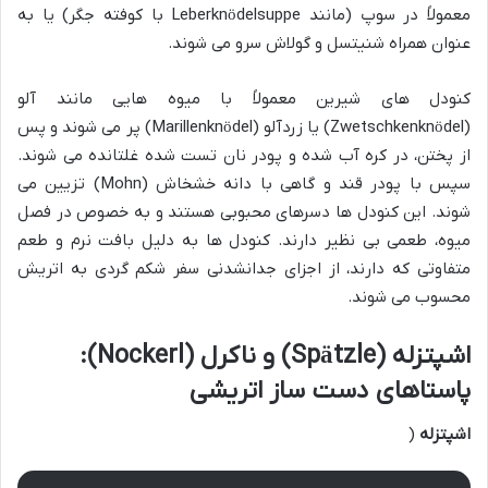
معمولاً در سوپ (مانند Leberknödelsuppe با کوفته جگر) یا به
عنوان همراه شنیتسل و گولاش سرو می شوند.
کنودل های شیرین معمولاً با میوه هایی مانند آلو
(Zwetschkenknödel) یا زردآلو (Marillenknödel) پر می شوند و پس
از پختن، در کره آب شده و پودر نان تست شده غلتانده می شوند.
سپس با پودر قند و گاهی با دانه خشخاش (Mohn) تزیین می
شوند. این کنودل ها دسرهای محبوبی هستند و به خصوص در فصل
میوه، طعمی بی نظیر دارند. کنودل ها به دلیل بافت نرم و طعم
متفاوتی که دارند، از اجزای جدانشدنی سفر شکم گردی به اتریش
محسوب می شوند.
اشپتزله (Spätzle) و ناکرل (Nockerl):
پاستاهای دست ساز اتریشی
اشپتزله
(