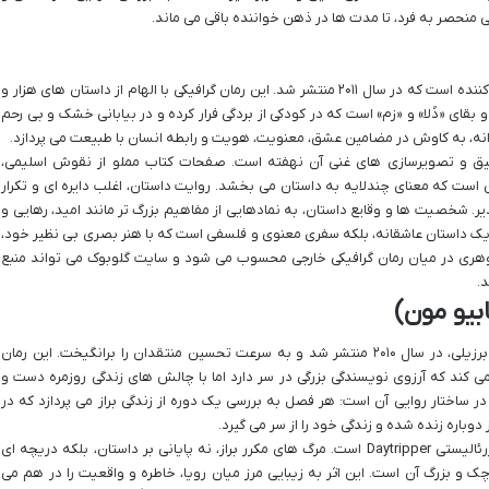
 منحصر به فرد، تا مدت ها در ذهن خواننده باقی می ماند.
Habibi نوشته کریگ تامپسون، اثری عظیم و خیره کننده است که در سال ۲۰۱۱ منتشر شد. این رمان گرافیکی با الهام از داستان های هزار و
قای «دُلا» و «زم» است که در کودکی از بردگی فرار کرده و در بیابانی خشک و بی رحم
انه، به کاوش در مضامین عشق، معنویت، هویت و رابطه انسان با طبیعت می پردازد.
تی Habibi در نمادگرایی عمیق و تصویرسازی های غنی آن نهفته است. صفحات کتاب مملو از نقوش اسلیمی،
 است که معنای چندلایه به داستان می بخشد. روایت داستان، اغلب دایره ای و تکرار
 شخصیت ها و وقایع داستان، به نمادهایی از مفاهیم بزرگ تر مانند امید، رهایی و
ت تبدیل می شوند. Habibi نه تنها یک داستان عاشقانه، بلکه سفری معنوی و فلسفی است که با هنر بصری بی نظیر خود،
وهری در میان رمان گرافیکی خارجی محسوب می شود و سایت گلوبوک می تواند منبع
د.
Daytripper اثر گابریل با و فابیو مون، نویسندگان برزیلی، در سال ۲۰۱۰ منتشر شد و به سرعت تحسین منتقدان را برانگیخت. این رمان
ل می کند که آرزوی نویسندگی بزرگی در سر دارد اما با چالش های زندگی روزمره دست و
ر ساختار روایی آن است: هر فصل به بررسی یک دوره از زندگی براز می پردازد که در
دوباره زنده شده و زندگی خود را از سر می گیرد.
این روایت غیرخطی و دایره ای، بارزترین ویژگی سوررئالیستی Daytripper است. مرگ های مکرر براز، نه پایانی بر داستان، بلکه دریچه ای
ک و بزرگ آن است. این اثر به زیبایی مرز میان رویا، خاطره و واقعیت را در هم می