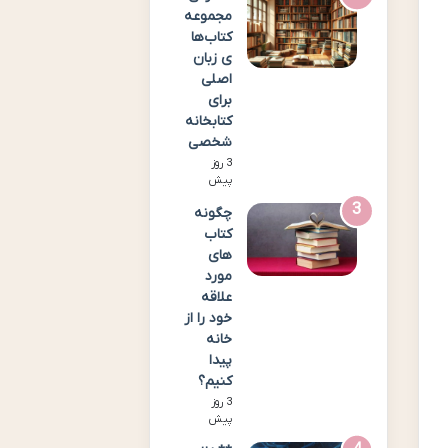
مجموعه
کتاب‌ها
ی زبان
اصلی
برای
کتابخانه
شخصی
3 روز
پیش
چگونه
کتاب
های
مورد
علاقه
خود را از
خانه
پیدا
کنیم؟
3 روز
پیش