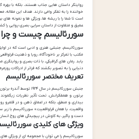
روایتگر داستان هایی جذاب هستند، بلکه با بهره گی
خواننده را به تفکر وامی دارند. هدف این مقاله، م
است تا شما را با ریشه ها، ویژگی ها و نمونه های بر
عمیق و متفاوت از داستان سرایی بصری-روایی را کش
سوررئالیسم چیست و چرا د
سوررئالیسم، جنبشی هنری و ادبی است که در اوایل
مکتب با تمرکز بر ناخودآگاه، رویا و ذهنیت فراواقع
یابد. رمان های گرافیکی، با ذات بصری و روایتگری م
دنیایی را به تصویر بکشند که فراتر از ادراکات روزمر
تعریف مختصر سوررئالیسم
جنبش سوررئالیسم در سال 
برتون و همفکرانش، تحت تأثیر نظریات زیگموند فر
بیداری و منطق، بلکه در اعماق ذهن و در قلمرو روی
واقعیت، یا همان فراواقعیت.» سوررئالیسم با زیر سوا
دست و پاگیر، به کاوش در پیچیدگی های روح انسان ب
ویژگی های کلیدی سوررئالیسم
سوررئالیسم را می توان با مجموعه ای از ویژگی های 