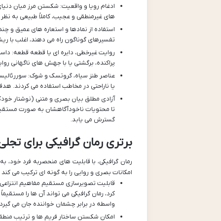
ادغام رویا و واقعیت: شکستن مرز میان دنیای
های غیرمنطقی و عجیب، کاملاً طبیعی به نظر 
استفاده از نمادها و استعاره های عمیق و چند
تفسیرهای گوناگون راه می دهند، اغلب با ریشه
روایت غیرخطی، دایره ای یا قطعه قطعه: داست
پراکنده، برگشتی یا با جهش های ناگهانی رو
عناصر طنز سیاه، گروتسک و شوک: سوررئالیس
یا ناراحتی در مخاطب استفاده می کردند. هدف
آزادی مطلق بیان بصری و متنی (نوشتار خودکا
تا محتویات ناخودآگاهشان به صورت مستقیم 
گسترش می یابد.
برتری رمان گرافیکی برای تجل
رمان گرافیکی، با قابلیت های منحصربه فرد خود، 
امکانات بصری و روایی را به گونه ای ترکیب می کند که
قابلیت تصویرسازی مستقیم مفاهیم انتزاعی و
کرد، رمان گرافیکی می تواند آن ها را مستقی
واسطه در برابر چشمان خواننده جان می گیرد.
امکان شکستن ساختار فریم ها و ترتیب منطقی