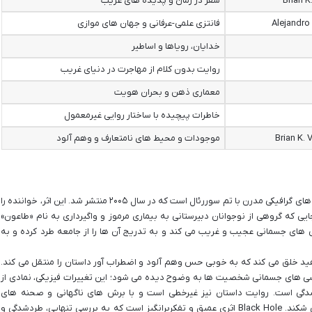
Brian K
سفر در زمان و پدیده های غریب
Alejandr
فانتزی علمی-عرفانی و جهان های موازی
خدایان، رویاها و اساطیر
روایت بدون کلام از مهاجرت در دنیای غریب
معماری ذهن و بحران هویت
خاطرات پیچیده با ساختار روایی غیرمعمول
Brian K.
موجودات و محیط های نامتعارف و وهم آلود
Black Hole اثر چارلز برنز، یکی از برجسته ترین رمان های گرافیکی مدرن با تم سوررئال است که در سال ۲۰۰۵ منتشر شد. این اثر، خواننده را
دهه ۷۰ میلادی می برد، جایی که گروهی از نوجوانان دبیرستانی به بیماری مرموز و واگیرداری به نام «طاعون»
سی های جسمانی عجیب و غریب می کند و به تدریج آن ها را از جامعه طرد کرده و به
ید خلق می کند که به خوبی حس وهم آلود و اضطراب آور داستان را منتقل می کند.
رئالیستی در Black Hole در دگردیسی های جسمانی شخصیت ها به وضوح دیده می شود؛ این تغییرات فیزیکی، نمادی از
دشدگی است. روایت داستان نیز غیرخطی است و با برش های ناگهانی و صحنه های
رویاگونه، مرز میان واقعیت و کابوس را در هم می شکند. Black Hole اثری عمیق و تفکربرانگیز است که به بررسی تنهایی، طردشدگی و