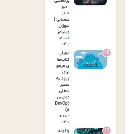
پرنسسی
: دیو
خیلی
عصبانی |
سوزان
ویلیامز
4 هفته
پیش
معرفی
کتاب‌ها
ی مرجع
برای
ورود به
مسیر
شغلی
دواپس
(DevOp
s)
4 هفته
پیش
چگونه