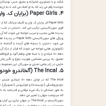
خواننده رقم می زند که به او کمک می کند تا به ارز
۴. Paper Girls (برایان ک. وان و کلیف چیانگ)
پدیده هایی عجیب و غریب مواجه می شوند که آن ها 
ویژگی های سوررئا
می شود. دختران با نسخه های آینده یا گذشته خو
تکنولوژی هایی مواجه می شوند که فراتر از درک 
تعلیق، به بررسی مضامین هویت، بلوغ و تأثیر زمان 
خارجی در ژانر علمی تخیلی و سوررئال، این مجموعه 
۵. The Incal (آلخاندرو خودوروفسکی و موئبیوس)
The Incal که در اوا
خودوروفسکی (نویسنده) و موئبیوس (تصویرگر) خلق
به طور تصادفی با یک شیء عرفانی و قدرتمند به نام 
که سرنوشت جهان را تغییر می دهد.
سوررئالیسم در The Incal در ج
موجودات، سیارات و مفاهیمی را خلق می کند که فر