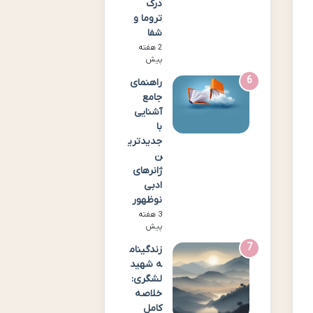
درک
تروما و
شفا
2 هفته
پیش
راهنمای
جامع
آشنایی
با
جدیدتری
ن
ژانرهای
ادبی
نوظهور
3 هفته
پیش
زندگینام
ه شهید
لشگری:
خلاصه
کامل