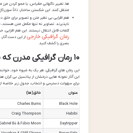
ها، تغییر ناگهانی مقیاس، یا محو کردن مرز
منتقل کنند. این شکستن ساختار، ذاتاً سوررئا
هم افزایی بی نظیر متن و تصویر برای خلق دنی
ناپذیرند. تصاویر نه تنها مکمل متن هستند، بلک
کلمات قابل انتقال نیستند. این هم افزایی، خو
رمان گرافیکی خارجی
از این دست آثار،
بصری را کشف کنید.
۱۰ رمان گرافیکی مدرن که شما را به دنیای سوررئال می برند
این رمان های گرافیکی، هر یک به شیوه خود، خوانند
این آثار نمونه هایی درخشان از پتانسیل بی کران ه
برای سهولت دسترسی و انتخاب، جدول زیر خلاصه ای از
عنوان
خالق(ها)
Charles Burns
Black Hole
Craig Thompson
Habibi
Gabriel Bá & Fábio Moon
Daytripper