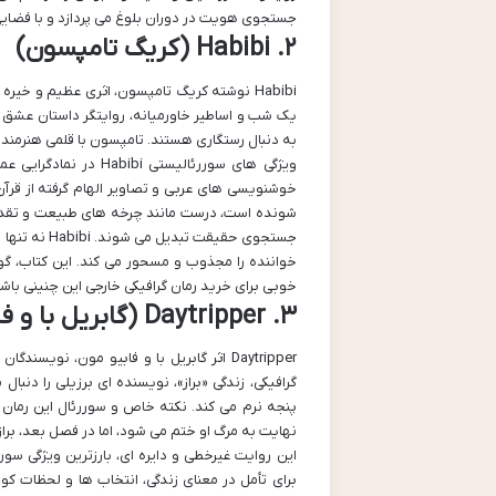
جستجوی هویت در دوران بلوغ می پردازد و با فضایی
۲. Habibi (کریگ تامپسون)
یک شب و اساطیر خاورمیانه، روایتگر داستان عشق و ب
به دنبال رستگاری هستند. تامپسون با قلمی هنرمند
ویژگی های سوررئالیس
خوشنویسی های عربی و تصاویر الهام گرفته از قرآن
شونده است، درست مانند چرخه های طبیعت و تقدیر.
جستجوی حقیق
خواننده را مجذوب و مسحور می کند. این کتاب، گ
خوبی برای خرید رمان گرافیکی خارجی این چنینی باش
۳. Daytripper (گابریل با و فابیو مون)
گرافیکی، زندگی «براز»، نویسنده ای برزیلی را دنبا
پنجه نرم می کند. نکته خاص و سوررئال این رمان د
نهایت به مرگ او ختم می شود، اما در فصل بعد، براز 
برای تأمل در معنای زندگی، انتخاب ها و لحظات کوچ