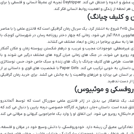
شکند و با تصاویری شاعرانه و عمیق، حس نوستالژی، عشق و اندوه را منتقل می کند. Daytripper تجربه ای عمیقاً انسانی و فلسفی را برای
ش هر لحظه از زندگی و اهمیت روابط انسانی فکر کند.
Paper Girls اثر برایان ک. وان و کلیف چیانگ، که از سال ۲۰۱۵ شروع به انتشار کرد، یک سریال رمان گرافیکی است که فانتزی علمی را با عناصر
قوی سوررئالیستی ترکیب می کند. داستان در شب هالووین ۱۹۸۸ آغاز می شود، زمانی که چهار دختر روزنامه رسان در شهرستانی کوچک با
را به سفری پرماجرا در زمان و ابعاد مختلف می کشاند.
لیستی Paper Girls در پدیده های غیرمنطقی، موجودات عجیب و غریب، و درهم شکستن پیوسته زمان و مکان آشکار
د روبرو می شوند، در جنگ های زمانی میان گروه های مختلف درگیر می شوند و با
آن هاست. طراحی های کلیف چیانگ با رنگ های زنده و سبک خاص خود، حس نوستالژی
دهه ۸۰ میلادی را با جنبه های وهم آلود و فراواقعی داستان به خوبی ترکیب می کند. Paper Girls با شخصیت های قوی و داستانی پر از
بر انسان می پردازد و مرزهای واقعیت را به چالش می کشد. برای خرید رمان گرافیکی
را از دست ندهید.
یل دهه ۸۰ میلادی منتشر شد، یک شاهکار بی بدیل در ژانر فانتزی علمی سوررئال است که توسط آلخاندرو
 شده است. داستان «جان دیفول»، کارآگاه خصوصی درجه پایین را دنبال می کند که
«اینکال» روبرو می شود. این اتفاق او را وارد یک ماجراجویی کیهانی و عرفانی می کند
هان سازی بی کران و نمادگرایی عمیق آن ریشه دارد. خودوروفسکی، با دانش وسیع خود در عرفان و فلسفه،
اتر از هر منطقی هستند: موجودات سایکدلیکی، خدایان ماشینی، جهان های موازی و