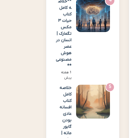
**خلاص
ه کامل
کتاب
حیات ۳
مکس
تگمارک |
انسان در
عصر
هوش
مصنوعی
**
1 هفته
پیش
خلاصه
کامل
کتاب
افسانه
عادی
بودن
گابور
ماته |