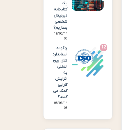
یک
کتابخانه
دیجیتال
شخصی
بسازیم؟
19/03/14
05
چگونه
استاندارد
های بین
المللی
به
افزایش
کارایی
کمک می
کنند؟
08/03/14
05