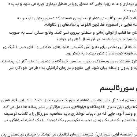
 بیداری و عالم رویا، جایی که منطق رویا بر منطق بیداری چیره می شود و پدیده
می رسند.
لایه: آثار سوررئالیستی مملو از تصاویری هستند که معنای پنهان دارند و به
 هایی در اسطوره ها، کهن الگوها یا نمادهای روانکاوانه.
ان ها اغلب از توالی زمانی و منطقی پیروی نمی کنند. وقایع ممکن است به صورت
ایت شوند، درست مانند جریان سیال ذهن در خواب.
ت ها از این عناصر برای به چالش کشیدن هنجارهای اجتماعی و القای حس غافلگیری
، شوکه کردن و واداشتن بیننده به تفکر بود.
ر): هنرمندان و نویسندگان بدون سانسور خودآگاه یا منطق، به خلق آثار می پرداختند
و بدون واسطه بیان شود. این مفهوم در رمان گرافیکی به «طراحی خودکار» نیز
ی سوررئالیسم
به بستری ایده آل برای نمایش مفاهیم سوررئالیستی تبدیل شده است. این فرم هنری،
 برای بیان دنیای ناخودآگاه و فراواقعی، بسیار مؤثرتر از سایر رسانه ها عمل می کند.
 وهم آلود: جایی که در ادبیات نوشتاری باید مفاهیم سوررئال را با کلمات توصیف
ماً به تصویر بکشد. یک رویای عجیب، دگردیسی یک موجود، یا یک منظره غیرممکن، بی
 (صفحه آرایی سوررئال): هنرمندان رمان گرافیکی می توانند با چینش غیرمعمول پنل