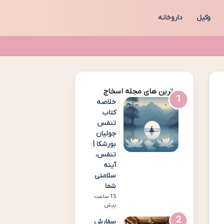
وکیل
داروخانه
برترین های مجله اسخاج
خلاصه
کتاب
تنفس
جولیان
بورشکا |
تنفس،
آینه
سلامتی
شما
15 ساعت
پیش
سفارش