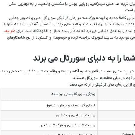
 میان فریم ها، حس سردرگمی، رویایی بودن یا شکستن واقعیت را به بهترین شکل
ل است.
ایی کاملاً جدید و غوطه ورکننده: در رمان گرافیکی سوررئال، متن و تصویر جدایی
ه می توانند خود روایتگر باشند و لایه های پنهانی از معنا را آشکار سازند که تنها با
خرید
اننده را به عمق دنیایی می برد که تماماً زاییده خیال و ناخودآگاه است. برای
 می توانید به سایت گلوبوک مراجعه کرده و مجموعه ای گسترده از این شاهکارهای
ه را به سفری عمیق در قلمرو ناخودآگاه، رویاها و واقعیت های دگرگون شده می برند.
نر نهم در بیان مفاهیم سوررئال هستند.
 این رمان های گرافیکی را ارائه می دهد:
ویژگی سوررئالیستی برجسته
فضای گروتسک و بیماری مرموز
روایت اساطیری و نمادین
روایت های موازی و مرگ های مکرر