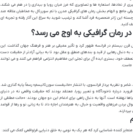
ری از نمادها، استعاره ها و تصاویری که مرز میان رویا و بیداری را در هم می شکند،
عرفی جامع و الهام بخش رمان های گرافیکی مدرن با تم سوررئال به مخاطبان علاقه مند
جسته این ژانر منحصربه فرد آشنا کند و ترغیب شوید به سراغ این آثار رفته و تجربه ای
ف کنید.
ر رمان گرافیکی به اوج می رسد؟
 قرن بیستم در فرانسه ظهور کرد و تأثیر عمیقی بر هنر و فرهنگ جهان گذاشت. این
ی، به دنبال رهایی از قید و بندهای منطق و عقل بود تا به بیانی آزادتر از حقیقت دست
نعطف خود، بستری ایده آل برای تجلی این مفاهیم انتزاعی فراهم می کنند و می توانند
ه ماست.
۱۹۲۴ توسط آندره برتون، شاعر و نظریه پرداز فرانسوی، با انتشار «مانیفست سوررئالیسم» رسماً پایه گذاری شد.
وید درباره ناخودآگاه و تعبیر رویا، معتقد بودند که حقیقت واقعی نه در دنیای
اها نهفته است. آنها به دنبال راهی برای ادغام این دو جهان بودند: «حالت مطلقی از
ل بردن مرزهای واقعیت و خیال، به هنرمندان اجازه داد تا به زبانی نو و رها از قواعد
پردازند.
متمایز کننده شناسایی کرد که هر یک به نوعی به خلق دنیایی فراواقعی کمک می کنند: