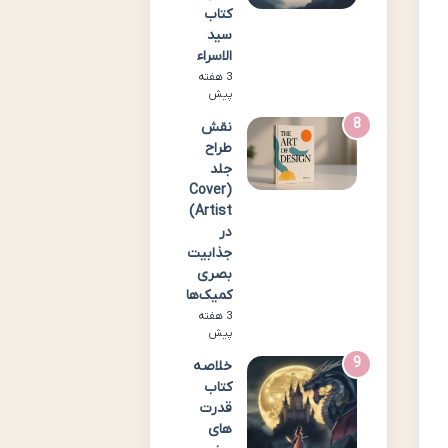
کتاب
سید
الاسراء
3 هفته
پیش
نقش
طراح
جلد
(Cover
Artist)
در
جذابیت
بصری
کمیک‌ها
3 هفته
پیش
خلاصه
کتاب
قدرت
های