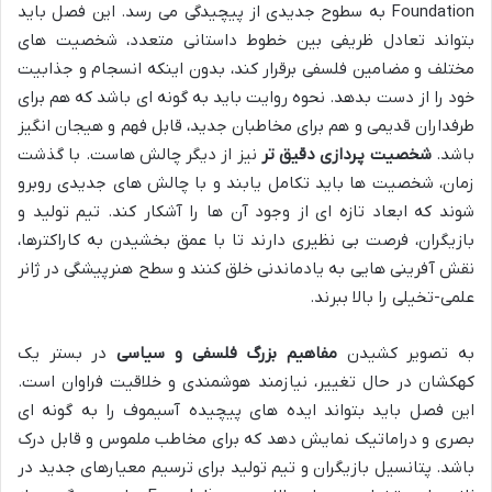
Foundation به سطوح جدیدی از پیچیدگی می رسد. این فصل باید
بتواند تعادل ظریفی بین خطوط داستانی متعدد، شخصیت های
مختلف و مضامین فلسفی برقرار کند، بدون اینکه انسجام و جذابیت
خود را از دست بدهد. نحوه روایت باید به گونه ای باشد که هم برای
طرفداران قدیمی و هم برای مخاطبان جدید، قابل فهم و هیجان انگیز
باشد.
شخصیت پردازی دقیق تر
نیز از دیگر چالش هاست. با گذشت
زمان، شخصیت ها باید تکامل یابند و با چالش های جدیدی روبرو
شوند که ابعاد تازه ای از وجود آن ها را آشکار کند. تیم تولید و
بازیگران، فرصت بی نظیری دارند تا با عمق بخشیدن به کاراکترها،
نقش آفرینی هایی به یادماندنی خلق کنند و سطح هنرپیشگی در ژانر
علمی-تخیلی را بالا ببرند.
به تصویر کشیدن
مفاهیم بزرگ فلسفی و سیاسی
در بستر یک
کهکشان در حال تغییر، نیازمند هوشمندی و خلاقیت فراوان است.
این فصل باید بتواند ایده های پیچیده آسیموف را به گونه ای
بصری و دراماتیک نمایش دهد که برای مخاطب ملموس و قابل درک
باشد. پتانسیل بازیگران و تیم تولید برای ترسیم معیارهای جدید در