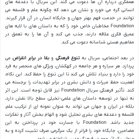
همفکری درباره آن ها دعوت می کند. این سریال با دغدغه های
انسانی گره می خورد و نشان می دهد که چگونه علم و فلسفه می
توانند در خدمت فهم بهتر جهان و جایگاه انسان در آن قرار گیرند.
Foundation مخاطبان خاص خود را که به داستان های با لایه های
عمیق فکری علاقه دارند، جذب می کند و آن ها را به تعمق در
مفاهیم هستی شناسانه دعوت می کند.
در بعد اجتماعی، سریال به
تنوع فرهنگی
و
بقا در برابر انقراض
می
پردازد. هر سیاره و هر جامعه در کهکشان، ویژگی های منحصر به فرد
خود را دارد و بنیاد تلاش می کند تا این تنوع را حفظ کند. این نگاه،
اهمیت حفظ میراث و دانش بشری در برابر تهدیدات را برجسته می
کند. تأثیر فرهنگی سریال Foundation نیز قابل توجه است. این اثر
نه تنها در توسعه داستان های علمی-تخیلی سطح بالا نقش دارد،
بلکه در ایران و جهان می تواند به عنوان نمونه ای از ترکیب علم،
فلسفه و دغدغه های بشری تحلیل شود و الهام بخش آثار و تفکرات
جدید باشد. Foundation با جسارت خود در پرداختن به این
مضامین، جایگاه خود را فراتر از یک سرگرمی صرف تثبیت کرده و به
عنوان یک اثر مهم در فرهنگ مدرن شناخته می شود.