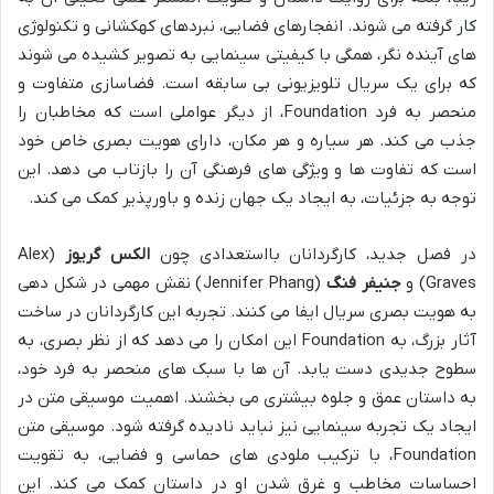
کار گرفته می شوند. انفجارهای فضایی، نبردهای کهکشانی و تکنولوژی
های آینده نگر، همگی با کیفیتی سینمایی به تصویر کشیده می شوند
که برای یک سریال تلویزیونی بی سابقه است. فضاسازی متفاوت و
منحصر به فرد Foundation، از دیگر عواملی است که مخاطبان را
جذب می کند. هر سیاره و هر مکان، دارای هویت بصری خاص خود
است که تفاوت ها و ویژگی های فرهنگی آن را بازتاب می دهد. این
توجه به جزئیات، به ایجاد یک جهان زنده و باورپذیر کمک می کند.
در فصل جدید، کارگردانان بااستعدادی چون
الکس گریوز
(Alex
Graves) و
جنیفر فنگ
(Jennifer Phang) نقش مهمی در شکل دهی
به هویت بصری سریال ایفا می کنند. تجربه این کارگردانان در ساخت
آثار بزرگ، به Foundation این امکان را می دهد که از نظر بصری، به
سطوح جدیدی دست یابد. آن ها با سبک های منحصر به فرد خود،
به داستان عمق و جلوه بیشتری می بخشند. اهمیت موسیقی متن در
ایجاد یک تجربه سینمایی نیز نباید نادیده گرفته شود. موسیقی متن
Foundation، با ترکیب ملودی های حماسی و فضایی، به تقویت
احساسات مخاطب و غرق شدن او در داستان کمک می کند. این