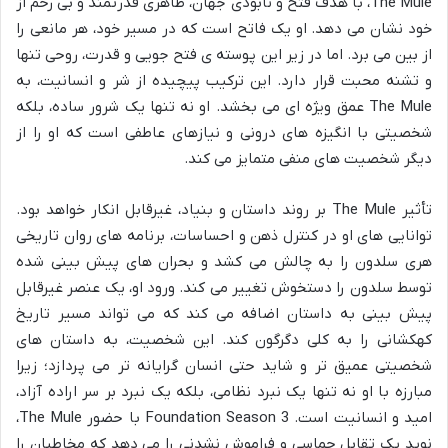
The Mule، با هدف فتح و نابودی جهان، ظاهری قدرتمند و بی رحم از
خود نشان می دهد. او یک فاتح است که در مسیر خود، هر مانعی را
از بین می برد. اما در زیر این پوسته ی فتح جویی و قدرت، روحی تنها
و تشنه محبت قرار دارد. این ترکیب پیچیده از شر و انسانیت، به
The Mule عمق ویژه ای می بخشد. او نه تنها یک شرور ساده، بلکه
شخصیتی با انگیزه های درونی و نیازهای عاطفی است که او را از
دیگر شخصیت های منفی متمایز می کند.
تأثیر The Mule بر روند داستان و بنیاد، غیرقابل انکار خواهد بود.
توانایی های او در کنترل ذهن و احساسات، برنامه های روان تاریخی
هری سلدون را به چالش می کشد و بحران های پیش بینی شده
توسط سلدون را دستخوش تغییر می کند. ورود او، یک عنصر غیرقابل
پیش بینی به داستان اضافه می کند که می تواند مسیر تاریخ
کهکشانی را به کلی دگرگون کند. این شخصیت، به داستان های
شخصیتی عمیق تر و شاید حتی انسان گرایانه تر می پردازد؛ زیرا
مبارزه با او نه تنها یک نبرد نظامی، بلکه یک نبرد بر سر اراده آزاد،
امید و انسانیت است. Foundation Season 3 با حضور The Mule،
نوید یک تقابل حماسی و فراموش نشدنی را می دهد که مخاطبان را