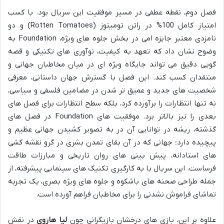
فصل دوم، نقطه عطفی در مسیر موفقیت این سریال بود. با کسب
امتیاز کامل 100% در راتن تومیتوز (Rotten Tomatoes) و دو
نامزدی معتبر جایزه امی در بخش جلوه های ویژه، Foundation به
وضوح نشان داد که تعهد به کیفیت، نوآوری های تکنیکی و قصه
گویی دقیق می تواند جایگاه ویژه ای در میان مخاطبان جهانی و
منتقدان کسب کند. این فصل با گسترش جهان داستانی، معرفی
شخصیت های جدید و عمیق تر شدن در مضامین فلسفی و سیاسی،
نه تنها انتظارات را برآورده کرد، بلکه سطح انتظارات برای فصل های
بعدی را نیز بالاتر برد. موفقیت های Foundation در فصل های
گذشته، ریشه در توانایی آن در به تصویر کشیدن جهانی عظیم و
پیچیده دارد؛ جهانی که در آن بقای تمدن بشری در گرو نقشه کشی
های استادانه، پیش بینی های روان تاریخی و مبارزات طاقت
فرساست. این سریال با به کارگیری تکنیک های سینمایی پیشرفته، از
جمله طراحی صحنه های باشکوه و جلوه های ویژه بصری، یک تجربه
تماشای فراموش نشدنی را برای مخاطبان فراهم آورده است.
علاوه بر این، بازی های درخشان بازیگرانی چون
لیا هاروی
در نقش