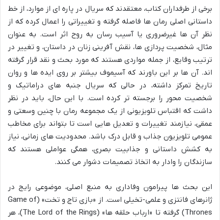
برخی از طرفداران کتاب، معتقدند که سریال در پاره ای از موارد، از خط
داستانی اصلی رمان ها فاصله گرفته و تغییراتی را اعمال کرده که از
نظر آن ها غیرضروری یا آسیب رسان به روح اثر است. به عنوان
مثال، شخصیت پردازی ها، نقش آفرینی زنان در داستان، و تغییر در
ترتیب وقایع، از جمله مواردی هستند که مورد بحث و نقد قرار گرفته
اند. آن ها بر این باورند که آسیموف بیشتر بر روی ایده ها و روان
تاریخ تمرکز داشته، در حالی که سریال جنبه های دراماتیک و
شخصیت محور را برجسته تر کرده است. با این حال، باید در نظر
داشت که اقتباس تلویزیونی از یک مجموعه رمان با چنین وسعتی و
عمقی، نیازمند تغییرات و تعدیل هایی است تا بتواند برای مخاطب
عمومی تلویزیون جذاب و قابل درک باشد. محدودیت های زمانی، نیاز
به کشش داستانی و جذابیت بصری، همگی عواملی هستند که
سازندگان را وادار به اتخاذ تصمیمات دشوار می کنند.
این بحث ها پیرامون وفاداری به منبع اصلی، موضوعی رایج در
ژانرهای فانتزی و علمی-تخیلی است. از «بازی تاج و تخت» (Game of
Thrones) گرفته تا «ارباب حلقه ها» (The Lord of the Rings)، هر