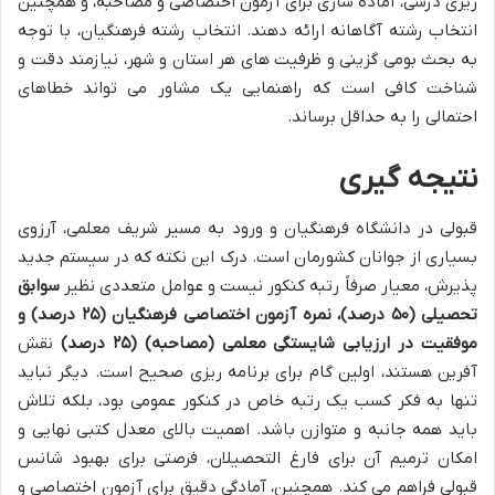
ریزی درسی، آماده سازی برای آزمون اختصاصی و مصاحبه، و همچنین
انتخاب رشته آگاهانه ارائه دهند. انتخاب رشته فرهنگیان، با توجه
به بحث بومی گزینی و ظرفیت های هر استان و شهر، نیازمند دقت و
شناخت کافی است که راهنمایی یک مشاور می تواند خطاهای
احتمالی را به حداقل برساند.
نتیجه گیری
قبولی در دانشگاه فرهنگیان و ورود به مسیر شریف معلمی، آرزوی
بسیاری از جوانان کشورمان است. درک این نکته که در سیستم جدید
پذیرش، معیار صرفاً رتبه کنکور نیست و عوامل متعددی نظیر
سوابق
تحصیلی (۵۰ درصد)، نمره آزمون اختصاصی فرهنگیان (۲۵ درصد) و
موفقیت در ارزیابی شایستگی معلمی (مصاحبه) (۲۵ درصد)
نقش
آفرین هستند، اولین گام برای برنامه ریزی صحیح است. دیگر نباید
تنها به فکر کسب یک رتبه خاص در کنکور عمومی بود، بلکه تلاش
باید همه جانبه و متوازن باشد. اهمیت بالای معدل کتبی نهایی و
امکان ترمیم آن برای فارغ التحصیلان، فرصتی برای بهبود شانس
قبولی فراهم می کند. همچنین، آمادگی دقیق برای آزمون اختصاصی و