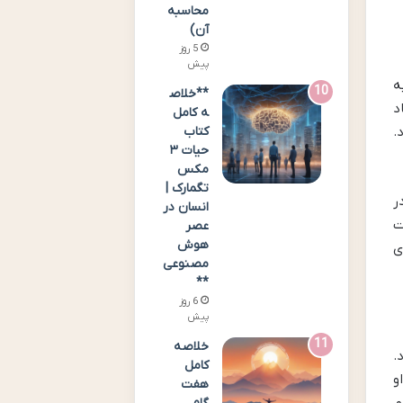
محاسبه
آن)
5 روز
پیش
ه
**خلاص
د
ه کامل
.
کتاب
حیات ۳
مکس
تگمارک |
ر
انسان در
ت
عصر
هوش
ی
مصنوعی
**
6 روز
پیش
خلاصه
.
کامل
و
هفت