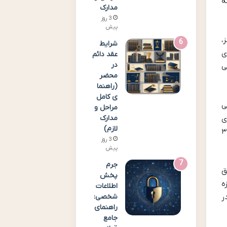
ه
مدارک
3 روز
پیش
،
شرایط
ی
عقد دائم
در
ی
محضر
(راهنما
ی کامل
ی
مراحل و
مدارک
ی
لازم)
نر اتوبیوگرافی ورزشی قرار می گیرد و با حدود ۳۹۰
3 روز
پیش
جرم
ق
پخش
ه
اطلاعات
شخصی:
ر
راهنمای
جامع