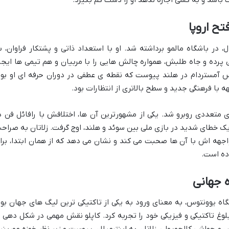
اشد و به کسی اجازه ندهد او را دست کم بگیرد.
تح اروپا
، در باشگاه مالمو برداشته شد. او با استعداد ذاتی و پشتکار فراوان، ب
پرده و جاه طلبش، همواره چالش هایی را با مربیان و هم تیمی ها ایجا
 آمستردام در هلند پیوست که نقطه ی عطفی در دوران حرفه ای او بود
هه با فرهنگی جدید و سطح بالاتری از انتظارات بود.
ی متعددی روبرو شد. یکی از مشهورترین آن ها، اختلافش با رافائل فن د
ک خطای شدید در بازی ملی بین سوئد و هلند، اوج گرفت. زلاتان به صراح
واجهه اش با آن ها صحبت می کند و نشان می دهد که از همان ابتدا، برا
ده است.
ه جهانی
گاه یوونتوس، به معنای ورود به یکی از تاکتیکی ترین لیگ های جهان بود
ن بلوغ تاکتیکی و فیزیکی خود را تجربه کرد. کاپلو نقش مهمی در شکل دهی ا