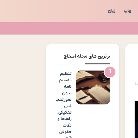
چاپ
زبان
برترین های مجله اسخاج
تنظیم
تقسیم
نامه
بدون
صورتمج
لس
تفکیکی:
راهنما و
نکات
حقوقی