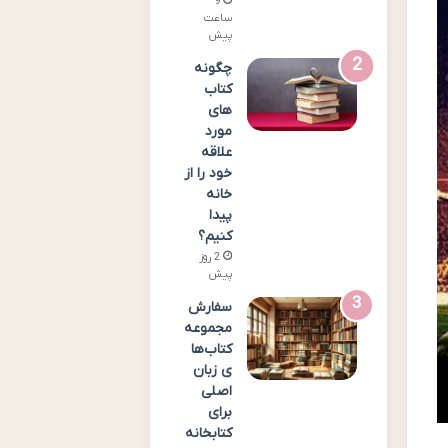
9
ساعت
پیش
چگونه
کتاب
های
مورد
علاقه
خود را از
خانه
پیدا
کنیم؟
2 روز
پیش
سفارش
مجموعه
کتاب‌ها
ی زبان
اصلی
برای
کتابخانه