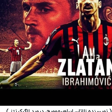
نویسنده زلاتان ابراهیموویچ، دیوید لاگرکرنتز )