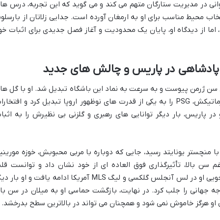
وانی در مدیریت ستارگان متهم می کند و می گوید که این تجربه، درس ها
خاب محیط مناسب برای او به ارمغان آورده است. جدایی زلاتان از بارسلونا
ما از دیدگاه او، پایان یک محدودیت و آغاز فصل جدیدی برای اثبات خو
 پادشاهی در پاریس و چالش های جدید
ری سن ژرمن پیوست و به سرعت به نماد این باشگاه تبدیل شد. او با گل ها
دیدنی، بازی های درخشان و شخصیت کاریزماتیکش، PSG را به یکی از قدرت های نوظهور اروپا تبدیل کرد و افتخا
ر پاریس، بار دیگر توانایی های رهبری و گلزنی بی نظیرش را به اثبا
منچستر یونایتد رسید، جایی که دوباره با مربی محبوبش، خوزه مورینیو
غم سن بالا، تأثیرگذاری فوق العاده ای از خود نشان داد و توانست قل
هواداران را به دست آورد. پس از آن، ماجراجویی او در لس آنجلس گلکسی و لیگ MLS آمریکا ادامه یافت و او بار
ه جهانی را جلب کرد. در نهایت، بازگشت حماسی او به میلان در سن بالا
 او هرگز خاموش نمی شود و همچنان می تواند در بالاترین سطح بدرخشد.