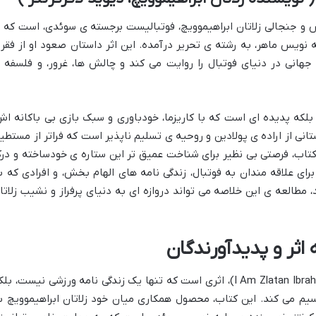
 و جنجالی زلاتان ابراهیموویچ، فوتبالیست برجسته ی سوئدی، است که ب
یه نویس ماهر، به رشته ی تحریر درآمده. این اثر داستان صعود او از فقر 
انی در دنیای فوتبال را روایت می کند و چالش ها، غرور، و فلسفه 
 بلکه پدیده ای است که با کاریزما، خودباوری و سبک بازی بی باکانه اش
تانی از اراده ی پولادین و روحیه ی تسلیم ناپذیر است که فراتر از مستطی
کتاب، فرصتی بی نظیر برای شناخت عمیق تر این ستاره ی خودساخته و در
ای علاقه مندان به فوتبال، زندگی نامه های الهام بخش، و افرادی که ب
 مطالعه ی این خلاصه می تواند دروازه ای به دنیای پرفراز و نشیب زلاتا
اثر و پدیدآورندگان
(به انگلیسی: I Am Zlatan Ibrahimović)، اثری است که تنها یک زندگی نامه ورزشی نیست، بل
یم می کند. این کتاب، محصول همکاری میان خود زلاتان ابراهیموویچ ب