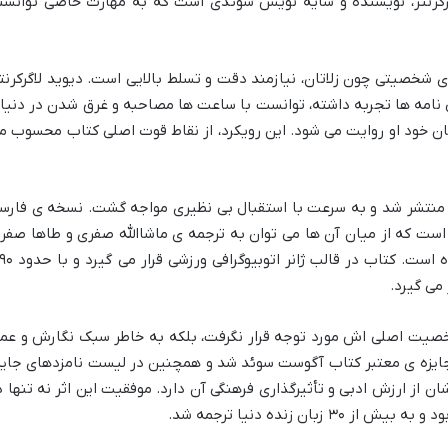
لاگرکرنتز، نویسنده و سایه نویس سوئدی است که به مهارت خاصی توانست
ی شخصیتی چون زلاتان، نیازمند دقت و تسلط بالایی است. دیوید لاگرکرنتز
ی نامه ها تجربه داشته، توانست با ساعت ها مصاحبه و غرق شدن در دنیا
زبان خود او روایت می شود. این رویکرد، از نقاط قوت اصلی کتاب محسوب م
دا به زبان سوئدی منتشر شد و به سرعت با استقبال بی نظیری مواجه گشت. نسخه ی فارس
ت که از میان آن ها می توان به ترجمه ی ماشاالله صفری و طاها صفر
اشاره کرد که توسط نشر گلگشت منتشر شده است. کتاب در قالب ژا
 می گیرد.
صیت اصلی اش مورد توجه قرار نگرفت، بلکه به خاطر سبک نگارش و عم
ایزه ی معتبر کتاب آگوست سوئد شد و همچنین در لیست نامزدهای جایز
ن از ارزش ادبی و تأثیرگذاری فرهنگی آن دارد. موفقیت این اثر نه تنها د
ان زنده دنیا ترجمه شد.