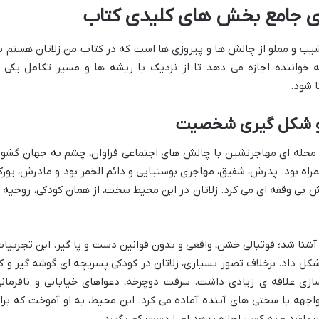
ه ی جامع بخش های کلیدی کتاب
 نشیب و مملو از چالش ها و پیروزی ها است که در کتاب من زلاتان هستم ب
 خواننده اجازه می دهد تا از نزدیک با ریشه ها و مسیر تکامل یکی ا
 شود.
ا و شکل گیری شخصیت
د، محله ای مهاجرنشین با چالش های اجتماعی فراوان، چشم به جهان گشود
مراه بود. پدرش، شفیق، مهاجری بوسنیایی و دائم الخمر بود و مادرش، یورکا
ش بی وقفه ای می کرد. زلاتان در این محیط سخت، از همان کودکی، روحیه 
ل آشنا شد؛ فوتبالی خشن، واقعی و بدون قوانین دست و پا گیر. این تجربیات
 داد. برخلاف تصور بسیاری، زلاتان در کودکی پسربچه ای گوشه گیر و ک
زی علاقه ی زیادی داشت. سرقت دوچرخه، دعواهای خیابانی و نافرمانی
واجهه با سختی های آینده آماده می کرد. این محیط، به او آموخت که برا