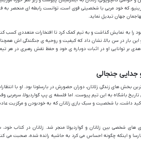
و حواشی کالچوپولی، زلاتان به اینترمیلان پیوست و زیر نظر خوزه مورینیو
ینیو، که خود مربی با شخصیتی قوی است، توانست رابطه ای منحصر به فر
ن مهاجمان جهان تبدیل نماید.
ی خود را به نمایش گذاشت و به تیم کمک کرد تا افتخارات متعددی کسب کند
و این بار در سن بالا، نشان داد که کیفیت و روحیه ی جنگندگی اش همچنا
دی بر توانایی او در اثبات دوباره ی خود و حفظ نقش رهبری در هر تیم
و جدایی جنجالی
رین بخش های زندگی زلاتان، دوران حضورش در بارسلونا بود. او با انتظارا
ان تاریخ باشگاه به این تیم پیوست. اما فلسفه ی پپ گواردیولا، سرمربی وق
 تأکید داشت، با شخصیت و سبک بازی زلاتان که به خودبودن و مرکزیت عاد
ی های شخصی بین زلاتان و گواردیولا منجر شد. زلاتان در کتاب خود، ب
بارسا و اینکه چگونه احساس می کرد به حاشیه رانده شده، صحبت می کند