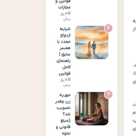
قوانین و
مجازات
4 روز
پیش
ه
ز
شرایط
ازدواج
مجدد با
همسر
سابق |
راهنمای
.
کامل
،
قوانین
4 روز
ی
پیش
مهریه
زن چقدر
،
تصویب
م
شد؟
،
(مبلغ
قانونی و
ی
نحوه