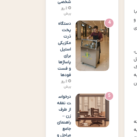
شخصی
2 روز
ا
پیش
و
دستگاه
ی
پخت
ذرت
مکزیکی
استیل
،
برای
ل
پاساژها
ک
و فست
ه
فودها
2 روز
ن
پیش
درخواس
ت نفقه
از طرف
زن –
که
راهنمای
جامع
ه
مراحل و