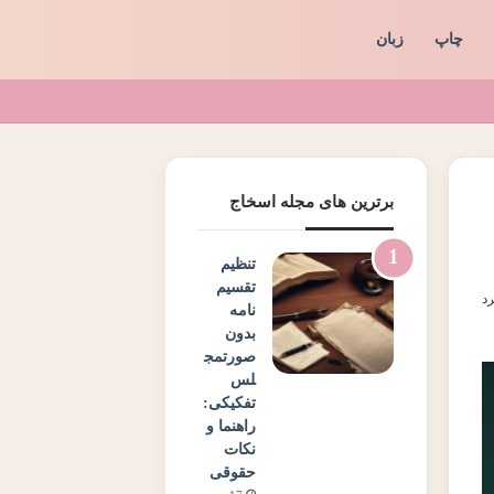
چاپ
زبان
برترین های مجله اسخاج
تنظیم
تقسیم
نامه
بدون
صورتمج
لس
تفکیکی:
راهنما و
نکات
حقوقی