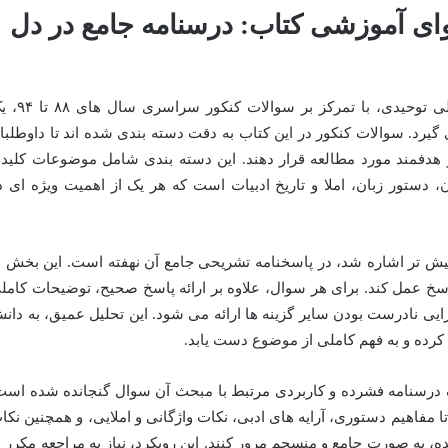
وای آموزشی کتاب: درسنامه جامع در دل
کتاب «زبان و ادبیات فارسی» پروانه مرسلی توحیدی، با تمرکز بر سو
یرد. سوالات کنکور در این کتاب به دقت دسته بندی شده اند تا داوطلبا
 هدفمند مورد مطالعه قرار دهند. این دسته بندی شامل موضوعات کلید
ان، دستور زبان، املا و تاریخ ادبیات است که هر یک از اهمیت ویژه ای د
ش تر اشاره شد، در پاسخنامه تشریحی جامع آن نهفته است. این بخش ب
اسخ عمل کند. برای هر سوال، علاوه بر ارائه پاسخ صحیح، توضیحات کامل
رایی نادرست بودن سایر گزینه ها ارائه می شود. این تحلیل عمیق، به دان
کرده و به فهم کاملی از موضوع دست یابد.
یک درسنامه فشرده و کاربردی مرتبط با مبحث آن سوال گنجانده شده است
تا مفاهیم دستوری، آرایه های ادبی، نکات واژگانی و املایی، و همچنین نکا
 به صورت جامع و منسجم مرور کنند. این رویکرد، نیاز به مراجعه مکرر ب