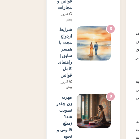
قوانین و
مجازات
4 روز
پیش
شرایط
الات کنکور سراسری سال های ۸۸ تا ۹۴، یک
ازدواج
ن
مجدد با
همسر
ی
سابق |
ر
راهنمای
کامل
قوانین
ه
5 روز
پیش
ی
مهریه
ش
زن چقدر
تصویب
شد؟
.
(مبلغ
ت
قانونی و
نحوه
ه