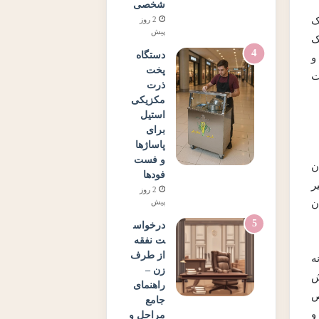
شخصی
ک
2 روز
پیش
ک
دستگاه
و
پخت
ت
ذرت
مکزیکی
استیل
برای
پاساژها
و فست
ن
فودها
ر
2 روز
پیش
ن
درخواس
ت نفقه
از طرف
ه
زن –
ش
راهنمای
ص
جامع
و
مراحل و