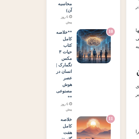
محاسبه
ر
آن)
6 روز
پیش
ا
**خلاصه
ی
کامل
کتاب
ه
حیات ۳
مکس
تگمارک |
انسان در
عصر
هوش
ی
مصنوعی
ر
**
6 روز
پیش
خلاصه
کامل
 را
هفت