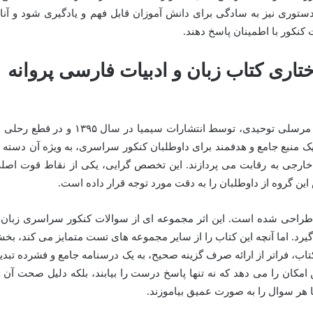
ستوری نیز به سادگی برای دانش آموزان قابل فهم و یادگیری شود و آنا
 کنکور با اطمینان پاسخ دهند.
اری کتاب زبان و ادبیات فارسی پروانه
کتاب «زبان و ادبیات فارسی» نوشته پروانه مرسلی توحیدی، توسط انتشارات سیمیا در سال ۱۳۹۵ و در قط
ت. این کتاب با ۴۳۸ صفحه، یک منبع جامع و هدفمند برای داوطلبان کنکور سراسری، به ویژه آن دسته 
خارجی به رقابت می پردازند. این تخصص گرایی، یکی از نقاط قوت اصل
ین گروه از داوطلبان را به دقت مورد توجه قرار داده است.
طراحی شده است. این اثر مجموعه ای از سوالات کنکور سراسری زبان 
ا از سال ۸۸ تا ۹۴ در بر می گیرد. اما آنچه این کتاب را از سایر مجموعه های تست متمایز می کند، ب
ب، فراتر از ارائه صرف گزینه صحیح، به یک درسنامه جامع و فشرده تبدی
امکان را می دهد که نه تنها پاسخ درست را بیابند، بلکه دلیل صحت آن ر
ا هر سوال را به صورت عمیق بیاموزند.