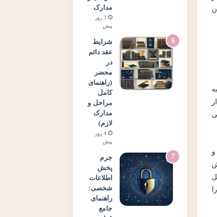
مدارک
ن
3 روز
پیش
شرایط
عقد دائم
در
محضر
(راهنمای
ع رحلی به
کامل
از
مراحل و
مدارک
ی
لازم)
4 روز
پیش
و
جرم
خش
پخش
ل
اطلاعات
شخصی:
ا
راهنمای
جامع