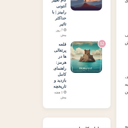
گام تغییر
ی
آنتونی
رابینز | با
حداکثر
تاثیر
7 روز
ف
پیش
ش
قلعه
پرتغالی
ها در
هرمز:
راهنمای
کامل
،
بازدید و
ه
تاریخچه
ن
1 هفته
پیش
ه