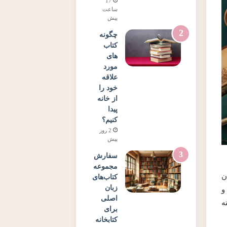
17
ساعت
پیش
چگونه
کتاب
های
مورد
علاقه
خود را
از خانه
پیدا
کنیم؟
2 روز
پیش
سفارش
مجموعه
ن
کتاب‌های
زبان
و
اصلی
ه
برای
کتابخانه