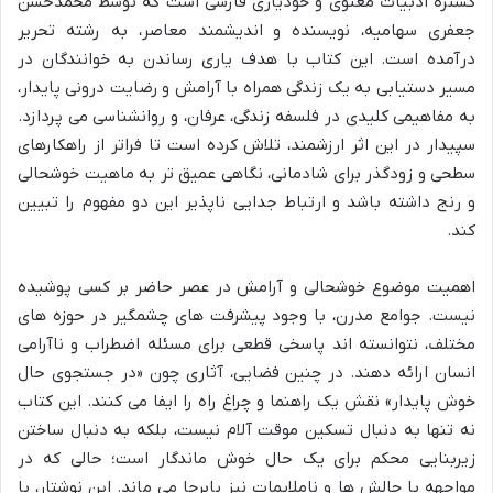
گستره ادبیات معنوی و خودیاری فارسی است که توسط محمدحسن
جعفری سهامیه، نویسنده و اندیشمند معاصر، به رشته تحریر
درآمده است. این کتاب با هدف یاری رساندن به خوانندگان در
مسیر دستیابی به یک زندگی همراه با آرامش و رضایت درونی پایدار،
به مفاهیمی کلیدی در فلسفه زندگی، عرفان، و روانشناسی می پردازد.
سپیدار در این اثر ارزشمند، تلاش کرده است تا فراتر از راهکارهای
سطحی و زودگذر برای شادمانی، نگاهی عمیق تر به ماهیت خوشحالی
و رنج داشته باشد و ارتباط جدایی ناپذیر این دو مفهوم را تبیین
کند.
اهمیت موضوع خوشحالی و آرامش در عصر حاضر بر کسی پوشیده
نیست. جوامع مدرن، با وجود پیشرفت های چشمگیر در حوزه های
مختلف، نتوانسته اند پاسخی قطعی برای مسئله اضطراب و ناآرامی
انسان ارائه دهند. در چنین فضایی، آثاری چون «در جستجوی حال
خوش پایدار» نقش یک راهنما و چراغ راه را ایفا می کنند. این کتاب
نه تنها به دنبال تسکین موقت آلام نیست، بلکه به دنبال ساختن
زیربنایی محکم برای یک حال خوش ماندگار است؛ حالی که در
مواجهه با چالش ها و ناملایمات نیز پابرجا می ماند. این نوشتار، با