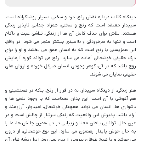
دیدگاه کتاب درباره نقش رنج، درد و سختی بسیار روشنگرانه است.
سپیدار معتقد است که رنج و سختی، همزاد جدایی ناپذیر زندگی
هستند. تلاش برای حذف کامل آن ها از زندگی، تلاشی عبث و ناکام
است و تنها به سرخوردگی و ناامیدی بیشتر منجر می شود. در واقع،
این همزیستی با رنج است که به انسان عمق می بخشد و او را برای
درک حقیقی خوشحالی آماده می سازد. رنج می تواند کوره آزمایش
روح باشد که در آن، گوهر وجودی انسان صیقل خورده و ارزش های
حقیقی نمایان می شوند.
هنر زندگی، از دیدگاه سپیدار، نه در فرار از رنج، بلکه در همنشینی و
هم آغوشی با آن است. این بدان معناست که با وجود تلخی ها و
دشواری ها، انسان می تواند همچنان خوشحال، امیدوار، آرزومند و
آرام باشد. پذیرش این واقعیت که زندگی سرشار از چالش است و در
عین حال، توانایی یافتن معنا و زیبایی در دل همین چالش ها، ما را
به حال خوش پایدار رهنمون می سازد. این نوع خوشحالی، از درون
می جوشد و با هیچ طوفان بیرونی از بین نمی رود، زیرا ریشه های آن