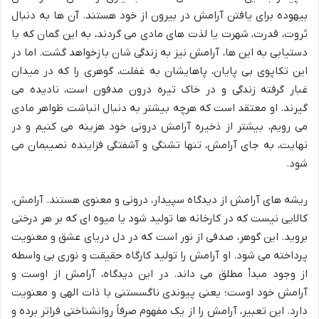
بیهوده برای یافتن آرامش در بیرون از خود هستند. آن ها به دنبال
ثروت، قدرت، شهرت یا لذت های مادی می گردند، به این گمان که با
دستیابی به این ها، آرامش نیز به زندگی شان بازخواهد گشت. اما در
این تکاپوی بی پایان، پاهایشان به غفلت، گوهری را که در میدان
غبار گرفته زندگی و در خاک تیره درون مدفون است، نادیده می
گیرند. او معتقد است که هرچه بیشتر به دنبال انباشت ظواهر مادی
می رویم، بیشتر از ذخیره آرامش درونی خود هزینه می کنیم و در
نهایت، به جای آرامش، تنها تشنگی و آشفتگی فزاینده نصیبمان می
شود.
ریشه های آرامش از دیدگاه سپیدار، درونی و معنوی هستند. آرامش،
کالایی نیست که در کارخانه ها تولید شود یا میوه ای که بر هر درختی
بروید. این گوهر، صدفی از نور است که در دل دریای عشق و معنویت
پرداخته می شود. او آرامش را تولید کارگاه حقیقت و نوری بی واسطه
از وجود مبدأ مطلق می داند. در این دیدگاه، آرامش از اوست و
آرامش خود اوست؛ یعنی پیوندی ناگسستنی با ذات الهی و معنویت
دارد. این تعبیر، آرامش را از یک مفهوم صرفاً روانشناختی فراتر برده و