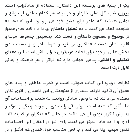
یکی از جنبه های برجسته این داستان، استفاده از نمادگرایی است.
پیرزن شب، گل های خاردار و دریاچه، هر کدام نمادی از موانع و
بهایی هستند که مادر برای عشق خود می پردازد. این نمادها به
شنونده کمک می کنند تا به
تحلیل داستان
بپردازد و لایه های عمیق
تر
موضوع و مضمون داستان
را کشف کند. بخشیدن چشم ها، موها و
قلب، نشان دهنده فداکاری بی قید و شرط مادر و از دست دادن
بخش هایی از خود برای نجات عزیزترین دارایی اش است. این
معنای
تمثیلی و اخلاقی
، پیامی جهانی دارد که فراتر از هر فرهنگ و زمانی
قابل درک است.
نظرات درباره این کتاب صوتی، اغلب بر قدرت عاطفی و پیام های
عمیق آن تأکید دارند. بسیاری از شنوندگان، این داستان را اثری تکان
دهنده می دانند که با وجود سادگی روایت، به شدت بر احساسات آن
ها تأثیر گذاشته است. برخی آن را نمادی از چرخه زندگی و مرگ و
پذیرش ناگزیر بودن آن می دانند، در حالی که دیگران بر قدرت تاب
آوری و اراده مادر تمرکز می کنند. راوی نیز در انتقال این احساسات
نقش مهمی ایفا می کند و با لحن مناسب خود، فضای غم انگیز و در