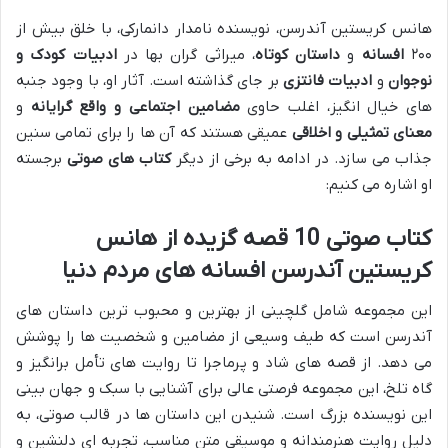
هانس کریستین آندرسن، نویسنده نامدار دانمارکی، با خلق بیش از
۲۰۰
افسانه
و
داستان کوتاه
، میراثی گران بها در
ادبیات کودک و
نوجوان
و
ادبیات فانتزی
بر جای گذاشته است. آثار او، با وجود جنبه
های خیال انگیز، اغلب حاوی
مضامین اجتماعی و واقع گرایانه
و
معنای تمثیلی و اخلاقی
عمیقی هستند که آن ها را برای تمامی سنین
جذاب می سازد. در ادامه به برخی از دیگر
کتاب های صوتی
برجسته
او اشاره می کنیم:
کتاب صوتی 10 قصه گزیده از هانس
کریستین آندرسن افسانه های مردم دنیا
این مجموعه شامل گلچینی از بهترین و محبوب ترین داستان های
آندرسن است که طیف وسیعی از مضامین و شخصیت ها را پوشش
می دهد. از قصه های شاد و پرماجرا تا روایت های تأمل برانگیز و
گاه تلخ، این مجموعه فرصتی عالی برای آشنایی با سبک و جهان بینی
این نویسنده بزرگ است. شنیدن این داستان ها در قالب صوتی، به
دلیل روایت هنرمندانه و موسیقی متن مناسب، تجربه ای دلنشین و