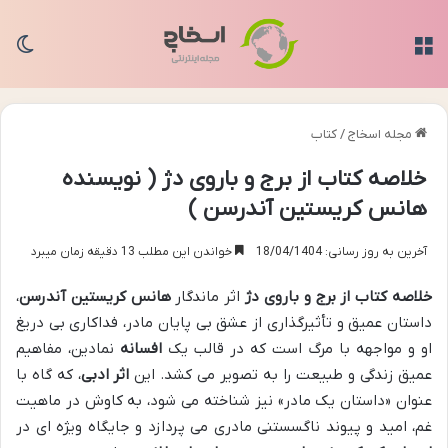
منو
تغی
مجله اسخاج
/
کتاب
خلاصه کتاب از برج و باروی دژ ( نویسنده
هانس کریستین آندرسن )
آخرین به روز رسانی: 18/04/1404
خواندن این مطلب 13 دقیقه زمان میبرد
خلاصه کتاب از برج و باروی دژ
اثر ماندگار
هانس کریستین آندرسن
،
داستان عمیق و تأثیرگذاری از عشق بی پایان مادر، فداکاری بی دریغ
او و مواجهه با مرگ است که در قالب یک
افسانه
نمادین، مفاهیم
عمیق زندگی و طبیعت را به تصویر می کشد. این
اثر ادبی
، که گاه با
عنوان «داستان یک مادر» نیز شناخته می شود، به کاوش در ماهیت
غم، امید و پیوند ناگسستنی مادری می پردازد و جایگاه ویژه ای در