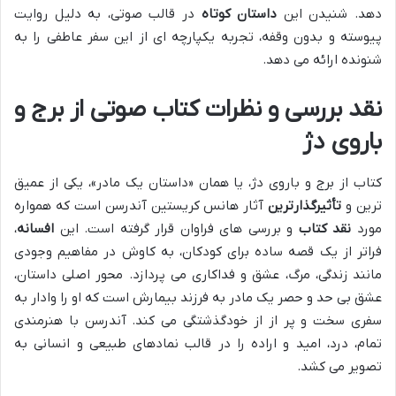
دهد. شنیدن این
داستان کوتاه
در قالب صوتی، به دلیل روایت
پیوسته و بدون وقفه، تجربه یکپارچه ای از این سفر عاطفی را به
شنونده ارائه می دهد.
نقد بررسی و نظرات کتاب صوتی از برج و
باروی دژ
کتاب از برج و باروی دژ، یا همان «داستان یک مادر»، یکی از عمیق
ترین و
تأثیرگذارترین
آثار هانس کریستین آندرسن است که همواره
مورد
نقد کتاب
و بررسی های فراوان قرار گرفته است. این
افسانه
،
فراتر از یک قصه ساده برای کودکان، به کاوش در مفاهیم وجودی
مانند زندگی، مرگ، عشق و فداکاری می پردازد. محور اصلی داستان،
عشق بی حد و حصر یک مادر به فرزند بیمارش است که او را وادار به
سفری سخت و پر از از خودگذشتگی می کند. آندرسن با هنرمندی
تمام، درد، امید و اراده را در قالب نمادهای طبیعی و انسانی به
تصویر می کشد.