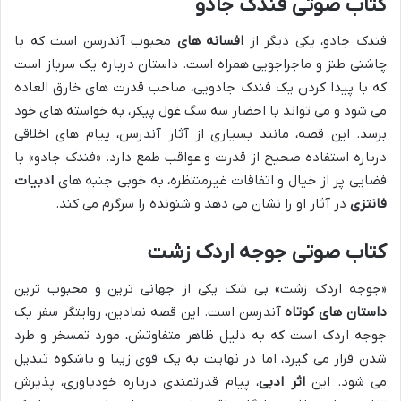
کتاب صوتی فندک جادو
فندک جادو، یکی دیگر از
افسانه های
محبوب آندرسن است که با
چاشنی طنز و ماجراجویی همراه است. داستان درباره یک سرباز است
که با پیدا کردن یک فندک جادویی، صاحب قدرت های خارق العاده
می شود و می تواند با احضار سه سگ غول پیکر، به خواسته های خود
برسد. این قصه، مانند بسیاری از آثار آندرسن، پیام های اخلاقی
درباره استفاده صحیح از قدرت و عواقب طمع دارد. «فندک جادو» با
فضایی پر از خیال و اتفاقات غیرمنتظره، به خوبی جنبه های
ادبیات
فانتزی
در آثار او را نشان می دهد و شنونده را سرگرم می کند.
کتاب صوتی جوجه اردک زشت
«جوجه اردک زشت» بی شک یکی از جهانی ترین و محبوب ترین
داستان های کوتاه
آندرسن است. این قصه نمادین، روایتگر سفر یک
جوجه اردک است که به دلیل ظاهر متفاوتش، مورد تمسخر و طرد
شدن قرار می گیرد، اما در نهایت به یک قوی زیبا و باشکوه تبدیل
می شود. این
اثر ادبی
، پیام قدرتمندی درباره خودباوری، پذیرش