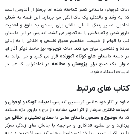
«تاک کوچولو» داستانی کمتر شناخته شده اما پرمغز از آندرسن است
که به رشد و بالندگی یک تاک انگور می پردازد. این قصه به شکلی
نمادین، مسیر زندگی انسان، تلاش برای رسیدن به بلوغ و اهمیت
بارور شدن و ثمربخشی را به تصویر می کشد. آندرسن در این داستان
نیز، با الهام از طبیعت، مفاهیم عمیق فلسفی و اخلاقی را به زبانی
ساده و دلنشین بیان می کند. «تاک کوچولو» نیز مانند دیگر آثار او،
در دسته
داستان های کوتاه آموزنده
قرار می گیرد و می تواند به
عنوان یک منبع برای
پژوهش و مطالعه
در نمادگرایی گیاهی در
ادبیات استفاده شود.
کتاب های مرتبط
علاوه بر آثار خود هانس کریستین آندرسن،
ادبیات کودک و نوجوان
و
ادبیات فانتزی
سرشار از
اثر ادبی
مشابه «از برج و باروی دژ» هستند
که به
موضوع و مضمون داستان
هایی با
معنای تمثیلی و اخلاقی
می
پردازند و بر عشق، فداکاری و مواجهه با چالش های زندگی تمرکز
دارند. اگر از شنیدن یا خواندن داستان های آندرسن لذت بردید و به