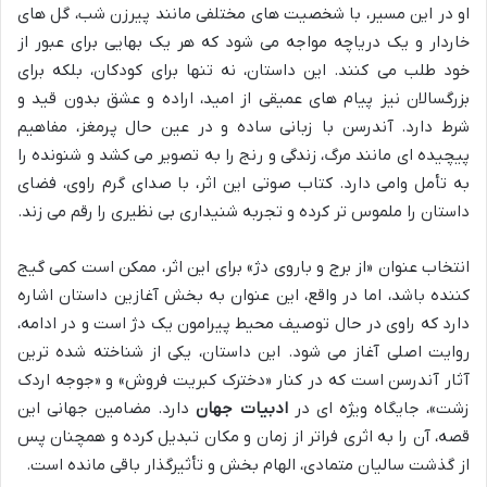
او در این مسیر، با شخصیت های مختلفی مانند پیرزن شب، گل های
خاردار و یک دریاچه مواجه می شود که هر یک بهایی برای عبور از
خود طلب می کنند. این داستان، نه تنها برای کودکان، بلکه برای
بزرگسالان نیز پیام های عمیقی از امید، اراده و عشق بدون قید و
شرط دارد. آندرسن با زبانی ساده و در عین حال پرمغز، مفاهیم
پیچیده ای مانند مرگ، زندگی و رنج را به تصویر می کشد و شنونده را
به تأمل وامی دارد. کتاب صوتی این اثر، با صدای گرم راوی، فضای
داستان را ملموس تر کرده و تجربه شنیداری بی نظیری را رقم می زند.
انتخاب عنوان «از برج و باروی دژ» برای این اثر، ممکن است کمی گیج
کننده باشد، اما در واقع، این عنوان به بخش آغازین داستان اشاره
دارد که راوی در حال توصیف محیط پیرامون یک دژ است و در ادامه،
روایت اصلی آغاز می شود. این داستان، یکی از شناخته شده ترین
آثار آندرسن است که در کنار «دخترک کبریت فروش» و «جوجه اردک
زشت»، جایگاه ویژه ای در
ادبیات جهان
دارد. مضامین جهانی این
قصه، آن را به اثری فراتر از زمان و مکان تبدیل کرده و همچنان پس
از گذشت سالیان متمادی، الهام بخش و تأثیرگذار باقی مانده است.