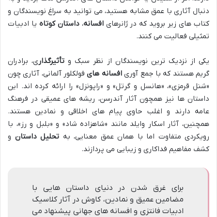
دنبال آثاری با عمق مشابه هستید، می توانید به سراغ نویسندگان و
کتاب های زیر بروید که در ژانرهای
افسانه
،
داستان کوتاه
یا ادبیات
تمثیلی فعالیت می کنند.
یکی از نزدیک ترین نویسندگان از نظر سبک و
تأثیرگذار
ی، برادران
گریم هستند که با جمع آوری
افسانه های
فولکلور آلمانی، آثاری چون
«شنل قرمزی»، «هانسل و گرتل» و «راپونزل» را ارائه کرده اند. این
داستان ها نیز همچون آثار آندرسن، ریشه های عمیقی در فرهنگ
عامه دارند و اغلب حاوی پیام های اخلاقی و نمادین هستند.
همچنین، آثار اسکار وایلد مانند «شاهزاده شاد» و «بلبل و رز»، با
رویکردی متفاوت اما با همان عمق معنایی، به
تحلیل داستان
و
کشف مفاهیم فداکاری و زیبایی می پردازند.
برای غرق شدن در دنیای داستان هایی با
مضامین عمیق و نمادین، کاوش در آثار کلاسیک
ادبیات فانتزی و افسانه های جهانی پیشنهاد می