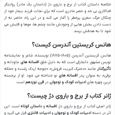
خلاصه داستان کتاب از برج و باروی دژ (داستان یک مادر) روایتگر
فداکاری بی حد و حصر مادری است که برای نجات فرزند بیمار خود از
چنگال مرگ، سفری پرخطر را آغاز می کند و در این راه، حاضر به از
دست دادن بخش هایی از وجودش مانند چشم ها، موها و قلبش می
شود تا به هدفش برسد.
هانس کریستین آندرسن کیست؟
هانس کریستین آندرسن (۱۸۰۵-۱۸۷۵) نویسنده، شاعر و نمایشنامه
نویس مشهور دانمارکی است که به دلیل خلق
افسانه های
جاودانه و
تأثیرگذار
مانند «دخترک کبریت فروش»، «جوجه اردک زشت» و «ملکه
برفی»، به عنوان پدر
افسانه های
نو شناخته می شود. او از برجسته
ترین چهره های
ادبیات کودک و نوجوان
در
قرن نوزدهم
است.
ژانر کتاب از برج و باروی دژ چیست؟
ژانر اصلی کتاب از برج و باروی دژ،
افسانه
و
داستان کوتاه
است. این
اثر در دسته
ادبیات کودک و نوجوان
و
ادبیات فانتزی
قرار می گیرد و