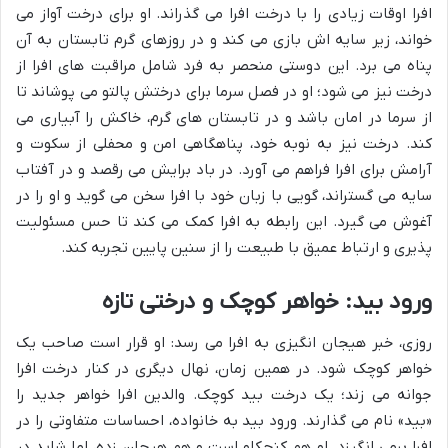
افرا اوقات زیادی را با درخت افرا می گذراند. او برای درخت آواز می
خواند، زیر سایه اش بازی می کند و در روزهای گرم تابستان به آن
پناه می برد. این دوستی منحصر به فرد شامل مراقبت های افرا از
درخت نیز می شود؛ او در فصل سرما برای درختش پالتو می پوشاند تا
از سرما در امان باشد و در تابستان های گرم، خاکش را آبیاری می
کند. درخت نیز به نوبه خود، پناهگاهی امن و محفلی از سکوت و
آرامش برای افرا فراهم می آورد. در باد برایش می رقصد و در آفتاب
سایه می گستراند، گویی با زبان خود با افرا سخن می گوید و او را در
آغوش می گیرد. این رابطه به افرا کمک می کند تا حس مسئولیت
پذیری و ارتباط عمیق با طبیعت را از سنین پایین تجربه کند.
ورود بید: خواهر کوچک و درختی تازه
روزی، خبر هیجان انگیزی به افرا می رسد: او قرار است صاحب یک
خواهر کوچک شود. در همین زمان، نهال دیگری در کنار درخت افرا
جوانه می زند؛ یک درخت بید کوچک. والدین افرا خواهر جدید را
«بید» نام می گذارند. ورود بید به خانواده، احساسات متفاوتی را در
افرا برمی انگیزد. او هم کنجکاو است و هم هیجان زده، اما شاید در