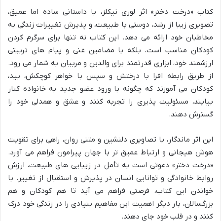
کتاب «درخت دختر» اثر لوری نیکلز، با داستانی ساده اما عمیق،
تصویری زیبا از رشد، دوستی با طبیعت، و پذیرش تغییرات زندگی به
مخاطبان خود ارائه می دهد. این کتاب نه تنها برای سرگرم کردن
کودکان مناسب است، بلکه با مضامین غنی و پیام های تربیتی
ارزشمند خود، ابزاری قدرتمند برای والدین و مربیان به شمار می رود.
از طریق رابطه افرا با درختش و سپس با خواهر کوچکش، بید،
کودکان می آموزند که چگونه با ورود عضو جدید به خانواده کنار
بیایند، مسئولیت پذیری را تجربه کنند و عشق و همدلی خود را
گسترش دهند.
این اثر ماندگار، با تصاویری دلنشین و متنی روان، راهی برای تقویت
هوش هیجانی و ارتباط عمیق تر با جهان پیرامون فراهم می آورد.
«درخت دختر» دعوتی است به تأمل در زیبایی های طبیعت، ارزش
روابط خانوادگی و توانایی انسان در پذیرش و استقبال از تغییر. با
خواندن این کتاب، فرصتی فراهم می آید تا هم کودکان و هم
بزرگسالان، بار دیگر اهمیت این مفاهیم بنیادی را در زندگی خود درک
کنند و در قلب خود جای دهند.