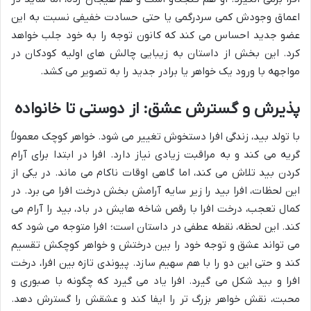
اعماق وجودش کمی سردرگمی یا حتی حسادت خفیفی نسبت به این
عضو جدید احساس می کند که کانون توجه را به خود جلب خواهد
کرد. این بخش از داستان به زیبایی چالش های اولیه کودکان در
مواجهه با ورود یک خواهر یا برادر جدید را به تصویر می کشد.
پذیرش و گسترش عشق: از دوستی تا خانواده
با تولد بید، زندگی افرا دستخوش تغییر می شود. خواهر کوچک معمولاً
گریه می کند و به مراقبت زیادی نیاز دارد. افرا در ابتدا برای آرام
کردن بید تلاش می کند، اما گاهی اوقات ناکام می ماند. در یکی از
این لحظات، افرا بید را زیر سایه آرامش بخش درخت افرا می برد. در
کمال تعجب، درخت افرا با رقص شاخه هایش در باد، بید را آرام می
کند. این لحظه، نقطه عطفی در داستان است؛ افرا متوجه می شود که
می تواند عشق و توجه خود را بین درختش و خواهر کوچکش تقسیم
کند و حتی این دو را با هم سهیم سازد. پیوندی تازه بین افرا، درخت
افرا و بید شکل می گیرد. افرا یاد می گیرد که چگونه با صبوری و
محبت، نقش خواهر بزرگ تر را ایفا کند و عشقش را گسترش دهد.