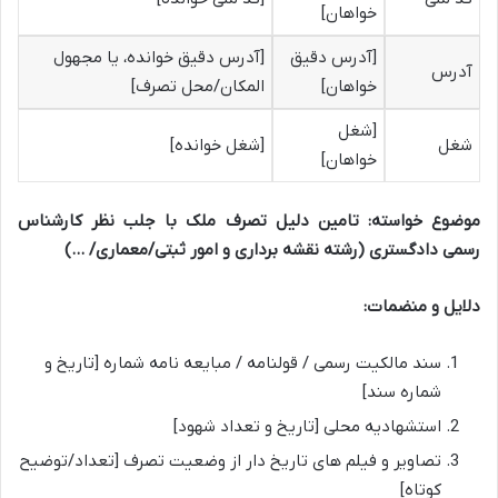
خواهان]
[آدرس دقیق
[آدرس دقیق خوانده، یا مجهول
آدرس
خواهان]
المکان/محل تصرف]
[شغل
شغل
[شغل خوانده]
خواهان]
موضوع خواسته:
تامین دلیل تصرف ملک با جلب نظر کارشناس
رسمی دادگستری (رشته نقشه برداری و امور ثبتی/معماری/ …)
دلایل و منضمات:
سند مالکیت رسمی / قولنامه / مبایعه نامه شماره [تاریخ و
شماره سند]
استشهادیه محلی [تاریخ و تعداد شهود]
تصاویر و فیلم های تاریخ دار از وضعیت تصرف [تعداد/توضیح
کوتاه]