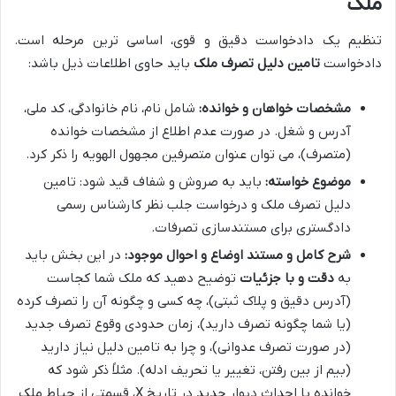
ملک
تنظیم یک دادخواست دقیق و قوی، اساسی ترین مرحله است.
دادخواست
تامین دلیل تصرف ملک
باید حاوی اطلاعات ذیل باشد:
مشخصات خواهان و خوانده:
شامل نام، نام خانوادگی، کد ملی،
آدرس و شغل. در صورت عدم اطلاع از مشخصات خوانده
(متصرف)، می توان عنوان متصرفین مجهول الهویه را ذکر کرد.
موضوع خواسته:
باید به صروش و شفاف قید شود: تامین
دلیل تصرف ملک و درخواست جلب نظر کارشناس رسمی
دادگستری برای مستندسازی تصرفات.
شرح کامل و مستند اوضاع و احوال موجود:
در این بخش باید
به
دقت و با جزئیات
توضیح دهید که ملک شما کجاست
(آدرس دقیق و پلاک ثبتی)، چه کسی و چگونه آن را تصرف کرده
(یا شما چگونه تصرف دارید)، زمان حدودی وقوع تصرف جدید
(در صورت تصرف عدوانی)، و چرا به تامین دلیل نیاز دارید
(بیم از بین رفتن، تغییر یا تحریف ادله). مثلاً ذکر شود که
خوانده با احداث دیوار جدید در تاریخ X، قسمتی از حیاط ملک