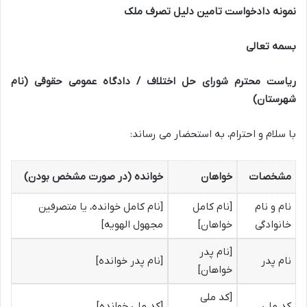
نمونه دادخواست تامین دلیل تصرف ملک
بسمه تعالی
ریاست محترم شورای حل اختلاف / دادگاه عمومی حقوقی (نام
شهرستان)
با سلام و احترام، به استحضار می رساند:
مشخصات
خواهان
خوانده (در صورت مشخص بودن)
نام و نام
[نام کامل
[نام کامل خوانده، یا متصرفین
خانوادگی
خواهان]
مجهول الهویه]
[نام پدر
نام پدر
[نام پدر خوانده]
خواهان]
[کد ملی
کد ملی
[کد ملی خوانده]