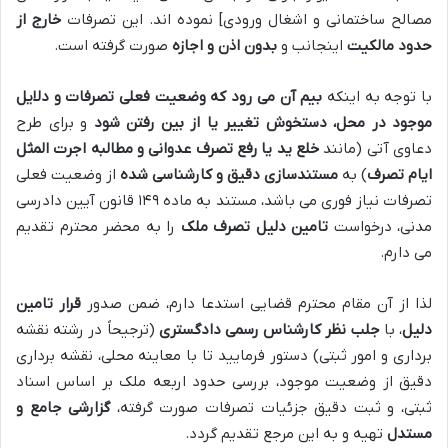
مصالح ساختمانی و اشغال ورودی] نموده اند. این تصرفات
خارج از
حدود مالکیت
اینجانب و
بدون اذن و اجازه
صورت گرفته است.
با توجه به اینکه
بیم آن می رود که وضعیت فعلی تصرفات و دلایل
موجود در محل، دستخوش تغییر یا از بین رفتن شود
و برای طرح
دعاوی آتی (مانند
خلع ید یا رفع تصرف عدوانی و مطالبه اجرت المثل
ایام تصرف
) به
مستندسازی دقیق و کارشناسی شده
از وضعیت فعلی
تصرفات نیاز فوری می باشد، مستند به ماده ۱۴۹ قانون آیین دادرسی
مدنی، درخواست
تامین دلیل تصرف ملک
را به محضر محترم تقدیم
می دارم.
لذا از آن مقام محترم قضایی استدعا دارم، ضمن صدور
قرار تامین
دلیل
، با
جلب نظر کارشناس رسمی دادگستری
(ترجیحاً در رشته نقشه
برداری و امور ثبتی) دستور فرمایید تا با معاینه محلی، نقشه برداری
دقیق از وضعیت موجود، بررسی حدود اربعه ملک بر اساس اسناد
ثبتی، و ثبت دقیق جزئیات تصرفات صورت گرفته،
گزارشی جامع و
مستدل
تهیه و به این مرجع تقدیم گردد.