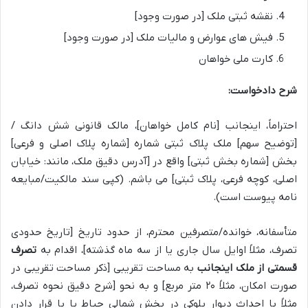
نقشه ثبتی ملک [در صورت وجود]
فیش های عوارض و مالیات ملک [در صورت وجود]
کارت ملی خواهان
شرح دادخواست:
احتراماً، اینجانب [نام کامل خواهان]، مالک قانونی شش دانگ /
[توضیح سهم] ملک پلاک ثبتی شماره [شماره پلاک اصلی و فرعی]
بخش [شماره بخش ثبتی] واقع در [آدرس دقیق ملک، مانند: خیابان
اصلی، کوچه فرعی، پلاک ثبتی] می باشم. (کپی سند مالکیت/مبایعه
نامه پیوست است).
متأسفانه، خوانده/متصرفین محترم، از حدود تاریخ [تاریخ حدودی
تصرف، مثلاً اوایل سال جاری یا از سه ماه گذشته]، اقدام به
تصرف
قسمتی از ملک اینجانب
به مساحت تقریبی [ذکر مساحت تقریبی در
صورت امکان، مثلاً ۲۰ متر مربع] و به نحو [شرح دقیق نحوه تصرف،
مثلاً با احداث دیوار بلوکی در بخش شمالی حیاط یا با قرار دادن