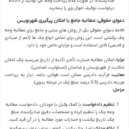
صادرکننده، در صورت عدم پرداخت وجه، می توانید از دادگاه
درخواست توقیف اموال وی را بنمایید.
دعوای حقوقی: مطالبه جامع با امکان پیگیری ظهرنویس
اقامه دعوای حقوقی یکی از روش های سنتی و جامع برای مطالبه وجه
چک برگشتی است. این روش برای تمامی انواع چک ها (اعم از صیادی
و قدیمی) قابل استفاده است و مزایای خاص خود را دارد.
مزایا:
امکان مطالبه خسارت تأخیر تأدیه از تاریخ سررسید چک، امکان
شکایت از ظهرنویسان و ضامنان (مسئولیت تضامنی).
معایب:
فرآیند دادرسی ممکن است طولانی باشد. نیاز به پرداخت
هزینه دادرسی (3.5 درصد مبلغ چک در مرحله بدوی).
مراحل:
تنظیم دادخواست:
با کمک وکیل یا خودتان، دادخواست مطالبه
وجه چک را تنظیم کرده و مشخصات دقیق صادرکننده، مبلغ
چک، تاریخ برگشت و خسارات مورد مطالبه را در آن قید کنید.
ارائه مدارک:
اصل چک برگشتی، گواهی عدم پرداخت و هرگونه