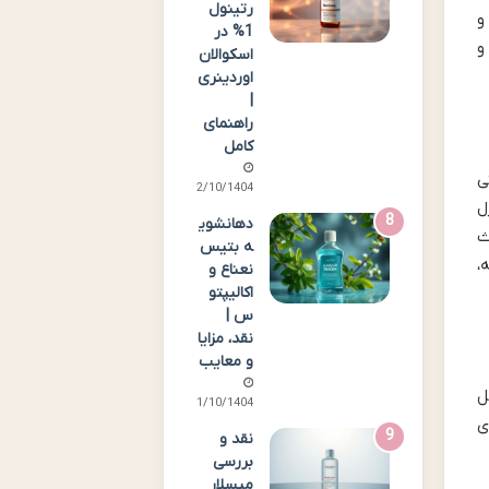
رتینول
و
1% در
و
اسکوالان
اوردینری
|
راهنمای
کامل
ی
02/10/1404
ل
دهانشوی
ث
ه بتیس
،
نعناع و
اکالیپتو
س |
نقد، مزایا
و معایب
ل
01/10/1404
ی
نقد و
بررسی
میسلار