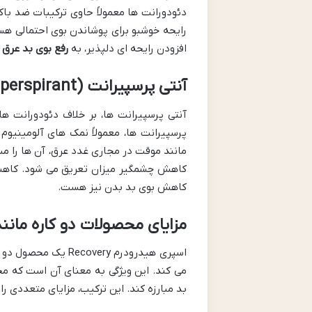
دئودورانت ها معمولاً حاوی ترکیبات ضد باک
رایحه خوشبو برای پوشاندن بوی احتمالی هست
افزودن رایحه ای دلپذیر، به
رفع بوی بد عرق 
آنتی پرسپیرانت (Antiperspirant) و نحوه کارکرد آن
آنتی پرسپیرانت ها، بر خلاف دئودورانت ها،
پرسپیرانت ها، معمولاً نمک های آلومینیوم 
مانند موقت در مجاری غدد عرق، آن ها را م
کاهش چشمگیر میزان تعریق می شود. کاهش 
کاهش بوی بد بدن نیز هست.
مزایای محصولات دو کاره مانند هیدر
اسپری هیدرودرم ery
می کند. این ویژگی به معنای آن است که م
بد مبارزه کند. این ترکیب، مزایای متعددی را