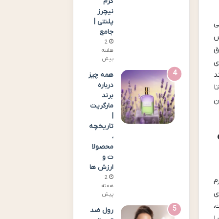
گرم
نیچرز
پلنتی |
ی
جامع
س
2
ق
هفته
پیش
ی
کند
همه چیز
درباره
ا
برند
ن
مارگریت
|
تاریخچه
انه هیدرودرم Recovery؟
،
محصولا
ت و
ارزش ها
2
درم
هفته
ه بندی
پیش
ست،
رول ضد
ا