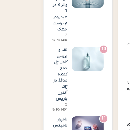
واتر 3 در
1
هیدرودر
م پوست
خشک
29/09/1404
ت
نقد و
بررسی
کامل ژل
جمع
کننده
منافذ باز
ار،
ژاک
ه
آندرل
پاریس
05/10/1404
تامپون
ی
تامپکس