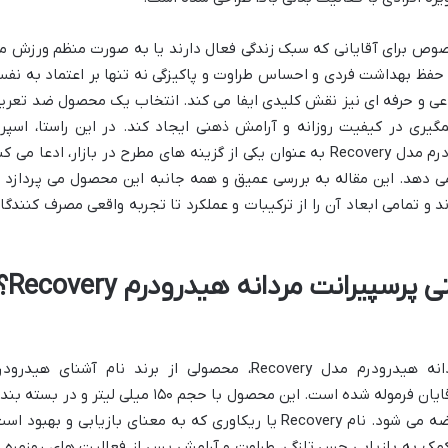
صوص برای آقایانی که سبک زندگی فعال دارند یا به صورت منظم ورزش م
، حفظ بهداشت فردی و احساس طراوت و پاکیزگی نه تنها بر اعتماد به نف
تماعی و حرفه ای نیز نقش کلیدی ایفا می کند. انتخاب یک محصول ضد تعری
یری در کیفیت روزانه و آرامش ذهنی ایجاد کند. در این راستا، اسپر
دئودورانت و آنتی پرسپیرانت مردانه هیدرودرم مدل Recovery به عنوان یکی از گزینه های مطرح در بازار، ادعا می 
می دهد. این مقاله به بررسی عمیق و همه جانبه این محصول می پردازد ت
ند و تمامی ابعاد آن را از ترکیبات و عملکرد تا تجربه واقعی مصرف کنندگا
چرا اسپری دئودورانت و آنتی پرسپیرانت مرد
اسپری دئودورانت و آنتی پرسپیرانت مردانه هیدرودرم مدل Recovery، محصولی از برند نام آشنای هیدرو
(Hydroderm) است که به طور خاص برای آقایان فرموله شده است. این محصول با حجم ۱۵۰ میلی لیتر و در بست
متناسب با محصولات اسپری ضد تعریق، عرضه می شود. نام Recovery یا ریکاوری که به معنای بازیابی و بهبود ا
ک به بازیابی حس تازگی، طراوت و آرامش پس از فعالیت های روزمره ی