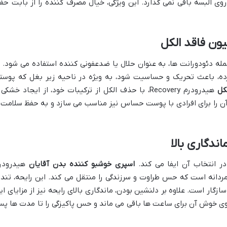
وی البسه باقی نمی گذارد. این ویژگی، خیال مصرف کننده را از بابت حف
ون فاقد الکل
له دئودورانت ها، به عنوان حلال یا ضدعفونی کننده استفاده می شود. ب
ده، باعث تحریک و حساسیت شود، به ویژه در ناحیه زیر بغل که پوست
کل
هیدرودرم Recovery، با حذف الکل از ترکیبات خود، از ایجاد خشکی
آن را برای افرادی با پوست حساس نیز مناسب می سازد و به حفظ سلامت 
اندگاری بالا
ر انتخاب آن ایفا می کند.
اسپری خوشبو کننده بدن آقایان
هیدرودر
 خاص مردانه است که حس طراوت و سرزندگی را منتقل می کند. این رایحه، تند 
زگار است. علاوه بر دلنشین بودن، ماندگاری بالای رایحه نیز از مزایای ای
ی خوش آن برای ساعت ها باقی می ماند و حس پاکیزگی را تا مدت ها پ