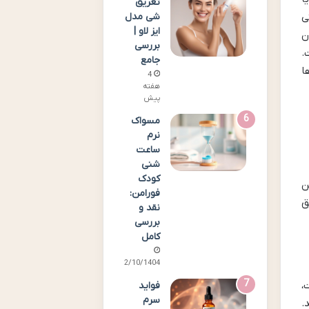
تعریق
شی مدل
ی
ایز لاو |
ن
بررسی
.
جامع
ا
4
هفته
پیش
مسواک
نرم
ساعت
شنی
کودک
ین
فورامن:
ق
نقد و
بررسی
کامل
02/10/1404
،
فواید
سرم
.