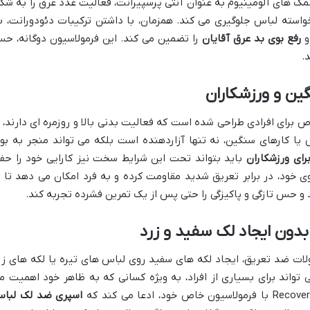
مک های آلومینیوم به عنوان آنتی پرسپیرانت، فعالیت غدد عرق را به شک
ته لباس جلوگیری می کند. همزمان، با داشتن ترکیبات دئودورانت، ب
و
رفع بوی بد عرق آقایان
را تضمین می کند. این فرمولاسیون دوگانه، ح
.
ین و ورزشکاران
به طور خاص برای افرادی طراحی شده است که فعالیت بدنی بالا و روزمره ای دارند، ا
 یا کارهای سنگین، نه تنها آزاردهنده است بلکه می تواند منجر به بو
رای ورزشکاران
باید بتواند تحت این شرایط سخت نیز کارایی خود را حف
R با فرمولاسیون قوی خود، در برابر تعریق شدید مقاومت کرده و به فرد امکان می دهد تا ب
و حس تازگی و پاکیزگی را حتی پس از یک تمرین فشرده تجربه کند.
دون ایجاد لک سفید و زرد
ولات ضد تعریق، ایجاد لکه های سفید روی لباس های تیره یا لکه های زر
اند برای بسیاری از افراد، به ویژه کسانی که به ظاهر خود اهمیت م
اسپری ضد لک لبا