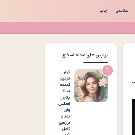
سلامتی
چاپ
برترین های مجله اسخاج
کرم
ترمیم
کننده
سیکا
پلاس
اسکین
وان |
نقد و
بررسی
کامل