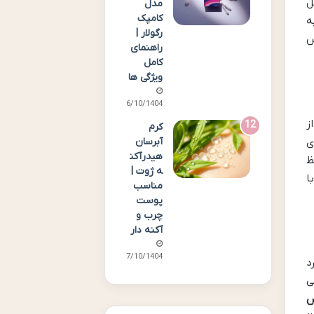
ل
مدل
کامپک
ه
رگولار |
س
راهنمای
کامل
ویژگی ها
06/10/1404
ز
کرم
ی
آبرسان
هیدرآکن
ظ
ه ژوت |
ا
مناسب
پوست
چرب و
آکنه دار
07/10/1404
د
ی
س