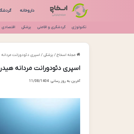
داروخانه
گردشگ
تکنولوژی
گردشگری و اقامتی
پزشکی
اقتصادی
مجله اسخاج
/
پزشکی
/
اسپری دئودورانت مردانه هیدرودرم covery
اسپری دئودورانت مردانه هیدرودرم Recovery | نقد
آخرین به روز رسانی: 11/08/1404