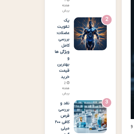
1
هفته
پیش
پک
تقویت
عضلات:
بررسی
کامل
ویژگی ها
و
بهترین
قیمت
خرید
2
هفته
پیش
نقد و
بررسی
قرص
کافی ۲۰۰
ق و
میلی