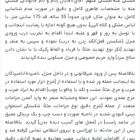
مشتکی عنه/مشتکی عنهم، آقای/آقایان [نام و نام خانوادگی مشتکی
عنه یا مشخصات ظاهری کامل و دقیق در صورت عدم شناسایی
کامل، به عنوان مثال: فردی حدوداً 35 ساله، قد 175 سانتی متر، با
لباس مشکی و کلاه کپی]، بدون هیچ گونه اجازه یا رضایت اینجانب و
با توسل به زور و قهر و غلبه، ابتدا اقدام به تخریب درب ورودی
منزل (شکستن قفل/لگد زدن به درب) نموده و سپس به عنف و
تهدید [ذکر نوع تهدید، مثلاً: با فریاد و الفاظ رکیک یا با نشان دادن
سلاح سرد] وارد حریم خصوصی و منزل مسکونی بنده گردیدند.
بلافاصله پس از ورود غیرقانونی و در داخل منزل، نامبرده/نامبردگان
به اینجانب حمله ور شده و با استفاده از [شرح ابزار مورد استفاده در
ضرب و جرح، مثلاً: مشت و لگد یا چاقو یا چوب] اقدام به ایراد ضرب و
جرح عمدی نمودند. این حمله وحشیانه منجر به وارد آمدن جراحات
متعدد از جمله [شرح دقیق نوع جراحات، مثلاً: شکستگی استخوان
بینی، کبودی شدید در ناحیه صورت و دست چپ، و یک بریدگی عمیق
در ساعد راست] در [محل های آسیب دیده بدن] گردید. بلافاصله
پس از این حادثه، با اورژانس و نیروی انتظامی تماس گرفته شد و
پس از اقدامات اولیه درمانی، جهت معاینه و تهیه گزارش دقیق