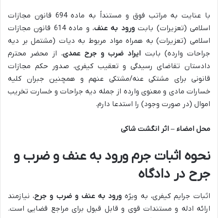
با عنایت به مراتب فوق و مستنداً به ماده 694 قانون مجازات
اسلامی (تعزیرات) بابت
ورود به عنف
، و ماده 614 قانون مجازات
اسلامی (تعزیرات) به همراه مواد مربوط به دیات (مشتمل بر دیه
جراحات وارده) بابت
ایراد ضرب و جرح عمدی
، از محضر محترم
دادستان تقاضای رسیدگی و تعقیب کیفری، صدور حکم مجازات
قانونی برای مشتکی عنه/مشتکی عنهم و همچنین جبران کلیه
خسارات مادی و معنوی وارده از جمله دیه جراحات و خسارت تخریب
اموال (در صورت وجود) را استدعا دارم.
محل امضاء – اثر انگشت شاکی
نحوه اثبات جرم ورود به عنف و ضرب و
جرح در دادگاه
اثبات جرایم کیفری، به ویژه
ورود به عنف و ضرب و جرح
، نیازمند
ارائه ادله و مستندات قوی و قابل قبول برای مراجع قضایی است.