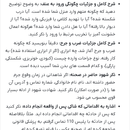
شرح کامل و جزئیات چگونگی ورود به عنف:
به وضوح توضیح
دهید که چگونه متهم وارد منزل شما شده است. آیا درب
شکسته شده؟ آیا با تهدید کلامی یا فیزیکی وارد شده؟ آیا از
دیوار بالا رفته؟ آیا با هل دادن شما وارد شده؟ هرگونه اعمال
خشونت آمیز یا تخریب مرتبط با ورود را ذکر کنید.
شرح کامل جزئیات ضرب و جرح:
دقیقاً بنویسید که چگونه
ضرب و جرح آغاز شد، چه ابزاری (اگر از ابزاری استفاده شده) به
کار رفته، نوع جراحات وارده چیست (کبودی، خونریزی، شکستگی،
پارگی)، و کدام قسمت های بدن شما آسیب دیده است.
ذکر شهود حاضر در صحنه:
اگر شاهدانی در زمان وقوع جرم
حضور داشته اند، نام، نام خانوادگی، شماره تماس و آدرس آن
ها را (در صورت امکان) ذکر کنید. شهادت شهود از ادله بسیار
قوی محسوب می شود.
اشاره به اقداماتی که شاکی پس از واقعه انجام داده:
ذکر کنید
که پس از حادثه چه اقداماتی انجام داده اید. مثلاً: بلافاصله
پس از حادثه با پلیس 110 تماس گرفتم، به پزشکی قانونی
مراجعه کرده ام، از صحنه عکس یا فیلم تهیه کرده ام.