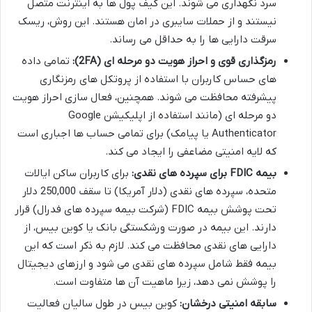
سرد نگهداری می شوند. این کیف پول ها به اینترنت متصل
نیستند و از حملات سایبری در امان هستند. این روش، ریسک
سرقت دارایی ها را به حداقل می رساند.
رمزگذاری قوی و احراز هویت دو مرحله ای (2FA):
تمامی داده
های حساس کاربران با استفاده از پروتکل های رمزنگاری
پیشرفته محافظت می شوند. همچنین، فعال سازی احراز هویت
دو مرحله ای (مانند استفاده از اپلیکیشن Google
Authenticator یا پیامک) برای تمامی حساب ها اجباری است
که لایه امنیتی مضاعفی را ایجاد می کند.
بیمه FDIC برای سپرده های نقدی:
برای کاربران ساکن ایالات
متحده، سپرده های نقدی (دلار آمریکا) تا سقف 250,000 دلار
تحت پوشش بیمه FDIC (شرکت بیمه سپرده های فدرال) قرار
دارند. این بیمه در صورت ورشکستگی بانک یا کوین بیس، از
دارایی های نقدی محافظت می کند. لازم به ذکر است که این
بیمه فقط شامل سپرده های نقدی می شود و ارزهای دیجیتال
را پوشش نمی دهد، زیرا ماهیت آن ها متفاوت است.
سابقه امنیتی درخشان:
کوین بیس در طول سالیان فعالیت