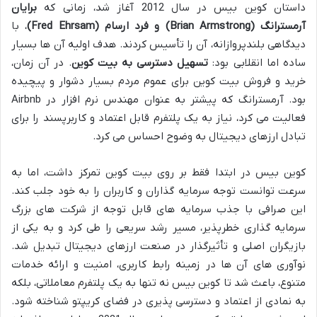
داستان کوین بیس در سال 2012 آغاز شد، زمانی که
برایان
آرمسترانگ (Brian Armstrong) و فرد ارسام (Fred Ehrsam)
، با
دیدگاهی بلندپروازانه، آن را تأسیس کردند. هدف اولیه آن ها بسیار
ساده اما انقلابی بود:
تسهیل دسترسی به بیت کوین
. در آن زمان،
خرید و فروش بیت کوین برای عموم مردم بسیار دشوار و پیچیده
بود. آرمسترانگ که پیشتر به عنوان مهندس نرم افزار در Airbnb
فعالیت می کرد، نیاز به یک پلتفرم قابل اعتماد و کاربرپسند را برای
تبادل ارزهای دیجیتال به وضوح احساس می کرد.
کوین بیس در ابتدا فقط بر روی بیت کوین تمرکز داشت، اما به
سرعت توانست توجه سرمایه گذاران و کاربران را به خود جلب کند.
این صرافی با جذب سرمایه های قابل توجه از شرکت های بزرگ
سرمایه گذاری خطرپذیر، مسیر رشد سریعی را طی کرد و به یکی از
بازیگران اصلی و تأثیرگذار در صنعت ارزهای دیجیتال تبدیل شد.
نوآوری های آن ها در زمینه رابط کاربری، امنیت و ارائه خدمات
متنوع، باعث شد تا کوین بیس نه تنها به یک پلتفرم معاملاتی، بلکه
به نمادی از اعتماد و دسترسی پذیری در فضای کریپتو شناخته شود.