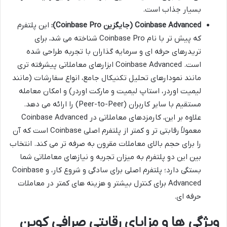
بسیار جذاب است.
Coinbase Advanced (جایگزین Coinbase Pro):
این پلتفرم
که پیش تر با نام Coinbase Pro شناخته می شد، برای
تریدرهای حرفه ای و سرمایه گذاران با تجربه طراحی شده
است. Coinbase Advanced ابزارهای معاملاتی پیشرفته تری
مانند نمودارهای تحلیل تکنیکال جامع، انواع سفارشات (مانند
لیمیت اوردر، استاپ لیمیت و مارکت اوردر) و امکان معامله
مستقیم با سایر کاربران (Peer-to-Peer) را ارائه می دهد.
علاوه بر این، کارمزدهای معاملاتی در Coinbase Advanced
معمولاً رقابتی تر و کمتر از پلتفرم اصلی Coinbase است که آن
را برای حجم بالای معاملات مقرون به صرفه تر می کند. انتخاب
بین این دو پلتفرم به میزان تجربه و نیازهای معاملاتی شما
بستگی دارد؛ پلتفرم اصلی برای سادگی و شروع کار، و Coinbase
Advanced برای کنترل بیشتر و هزینه های کمتر در معاملات
حرفه ای.
ویژگی ها و مزایای رقابتی صرافی کوین