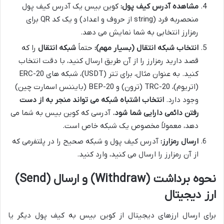
مشاهده آدرس کیف پول:
کوین بیس یک آدرس کیف پول
منحصربه فرد (string از حروف و اعداد) و یک کد QR برای
رمزارز انتخابی به شما نمایش می دهد.
انتخاب شبکه انتقال (بسیار مهم):
حتماً
شبکه انتقال
را که
قصد دارید رمزارز را از آن طریق ارسال کنید، با دقت انتخاب
کنید. به عنوان مثال، برای تتر (USDT)، شبکه های ERC-20
(اتریوم)، TRC-20 (ترون) و BEP-20 (بایننس اسمارت چین)
وجود دارد.
انتخاب اشتباه شبکه می تواند منجر به از دست
رفتن دائمی دارایی شما شود.
آدرسی که کوین بیس به شما می
دهد، معمولاً مخصوص یک شبکه خاص است.
ارسال رمزارز:
آدرس کیف پول و شبکه صحیح را در پلتفرمی که
از آن رمزارز را ارسال می کنید، وارد کنید.
نحوه برداشت (Withdraw) و ارسال (Send)
ارز دیجیتال
برای ارسال ارزهای دیجیتال از کوین بیس به کیف پول دیگر یا