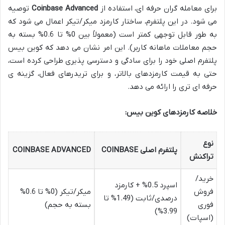
برای معامله گران حرفه ای، استفاده از
Coinbase Advanced
توصیه
می شود. در این پلتفرم، ساختار کارمزد میکر/تیکر اعمال می شود که
به طور قابل توجهی کمتر است (معمولاً بین 0% تا 0.6% بسته به
حجم معاملات ماهانه کاربر). این امر نشان می دهد که کوین بیس
پلتفرم اصلی خود را برای سادگی و دسترسی پذیری طراحی کرده است،
حتی به قیمت کارمزدهای بالاتر، و برای تریدرهای فعال، گزینه ی
حرفه ای تری را ارائه می دهد.
خلاصه کارمزدهای کوین بیس:
نوع
پلتفرم اصلی COINBASE
COINBASE ADVANCED
تراکنش
خرید/
اسپرد 0.5% + کارمزد
فروش
میکر/تیکر (0% تا 0.6%
درصدی/ثابت (1.49% تا
فوری
بسته به حجم)
3.99%)
(اسپات)