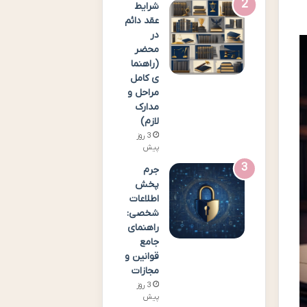
شرایط
عقد دائم
در
محضر
(راهنما
ی کامل
مراحل و
مدارک
لازم)
3 روز
پیش
جرم
پخش
اطلاعات
شخصی:
راهنمای
جامع
قوانین و
مجازات
3 روز
پیش