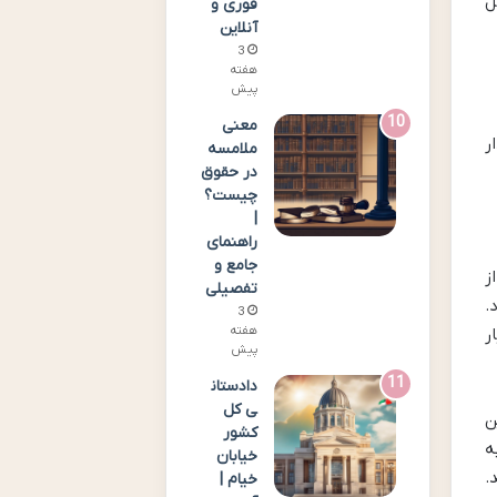
ل
فوری و
آنلاین
3
هفته
پیش
معنی
ر
ملامسه
در حقوق
چیست؟
|
راهنمای
جامع و
ز
تفصیلی
ود.
3
هفته
ر
پیش
دادستان
ی کل
ت این
کشور
ه
خیابان
.
خیام |