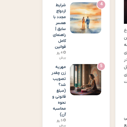
شرایط
ازدواج
مجدد با
همسر
سابق |
ع
راهنمای
ن
کامل
ه
قوانین
ی
4 روز
پیش
ر
ل
مهریه
زن چقدر
ی
تصویب
ت
شد؟
(مبلغ
قانونی و
نحوه
محاسبه
آن)
ی
5 روز
ع
پیش