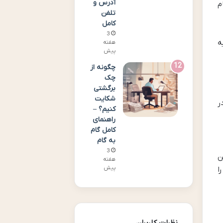
آدرس و
م
تلفن
کامل
3
ه
هفته
پیش
چگونه از
چک
برگشتی
شکایت
ر
کنیم؟ –
راهنمای
کامل گام
به گام
3
ن
هفته
پیش
ا