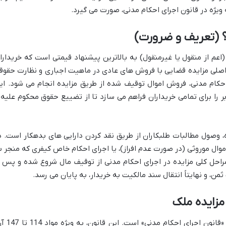
ویژه در قانون اجرای احکام مدنی، صورت می گیرد.
؟ (تعریف و ضرورت)
عم از منقول یا غیرمنقول) به بالاترین پیشنهاد قیمتی است که خریدارا
 اصلی مزایده قضایی با فروش های عادی در ماهیت اجباری و نظارت حقوق
اده 114 قانون اجرای احکام مدنی، فروش اموال توقیف شده از طریق مزایده انجام می شود. ا
 را برای تمامی خریداران فراهم می سازد تا از تضییع حقوق محکوم علیه 
، وصول مطالبات طلبکاران از طریق نقد کردن دارایی های بدهکار است. د
موال موروثی (در صورت عدم افراز)، یا اجرای احکام خاص کیفری که منجر ب
مراحل کلی مزایده در اجرای احکام مدنی از توقیف مال شروع شده و پس ا
ثمن، و نهایتاً انتقال سند مالکیت به خریدار، به پایان می رسد.
مزایده ملک
ستون فقرات قانونی مزایده ملک در دادگاه، «قانون اجرای احکام م