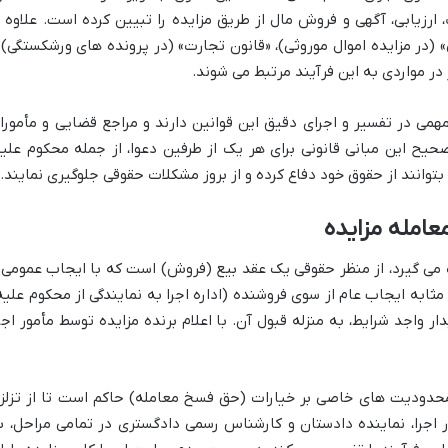
رزیابی، آگهی و فروش مال از طریق مزایده را تبیین کرده است. علاوه ب
» (در مزایده اموال موروثی)، «قانون تجارت» (در پرونده های ورشکستگی) 
در مواردی به این فرآیند مرتبط می شوند.
می در تفسیر و اجرای دقیق این قوانین دارند و مراجع قضایی و مأمورا
یح این مبانی قانونی برای هر یک از طرفین دعوا، از جمله محکوم علیه
بتوانند از حقوق خود دفاع کرده و از بروز مشکلات حقوقی جلوگیری نمایند.
عامله مزایده
 می گیرد، از منظر حقوقی یک عقد بیع (فروش) است که با ایجاب عمومی 
ابه ایجاب عام از سوی فروشنده (اداره اجرا به نمایندگی از محکوم علیه
 واجد شرایط، به منزله قبول آن. با اعلام برنده مزایده توسط مأمور اجرا
و محدودیت های خاصی بر خیارات (حق فسخ معامله) حاکم است تا از تزلز
اجرا، نماینده دادستان و کارشناس رسمی دادگستری در تمامی مراحل، ب