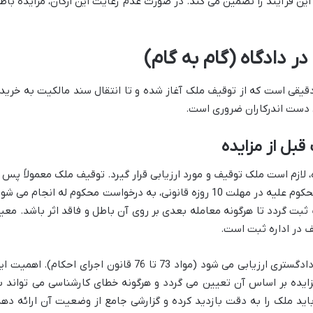
این فرآیند را تضمین می کند. در صورت عدم رعایت این ارکان، مزایده باط
در دادگاه (گام به گام)
قیقی است که از توقیف ملک آغاز شده و تا انتقال سند مالکیت به خریدا
ی دست اندرکاران ضروری است.
قبل از مزایده
 لازم است ملک توقیف و مورد ارزیابی قرار گیرد. توقیف ملک معمولاً پس ا
صدور اجراییه و عدم پرداخت بدهی توسط محکوم علیه در مهلت 10 روزه قانونی، به درخواست محکوم له انجام می ش
 ثبت گردد تا هرگونه معامله بعدی بر روی آن باطل و فاقد اثر باشد. معیا
ف در اداره ثبت است.
پس از توقیف، ملک توسط کارشناس رسمی دادگستری ارزیابی می شود (مواد 73 تا 76 قانون اجرای احکام). اهمی
یده بر اساس آن تعیین می گردد و هرگونه خطای کارشناسی می تواند ب
د ملک را به دقت بازدید کرده و گزارشی جامع از وضعیت آن ارائه دهد