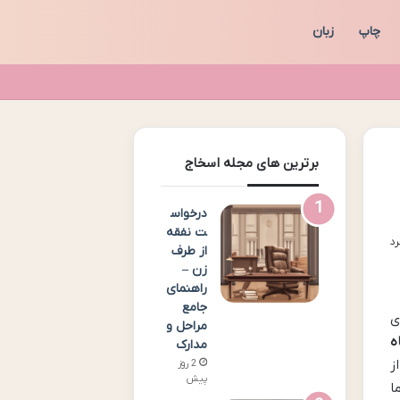
چاپ
زبان
برترین های مجله اسخاج
درخواس
ت نفقه
از طرف
زن –
راهنمای
جامع
ی
مراحل و
ه
مدارک
ز
2 روز
پیش
ا