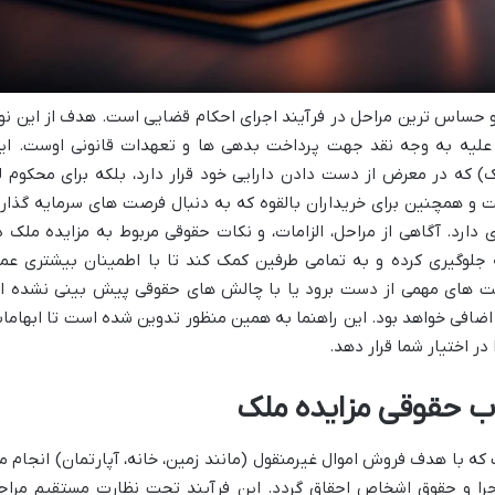
 و حساس ترین مراحل در فرآیند اجرای احکام قضایی است. هدف از این نو
 علیه به وجه نقد جهت پرداخت بدهی ها و تعهدات قانونی اوست. ای
ک) که در معرض از دست دادن دارایی خود قرار دارد، بلکه برای محکوم ل
ت و همچنین برای خریداران بالقوه که به دنبال فرصت های سرمایه گذار
دارد. آگاهی از مراحل، الزامات، و نکات حقوقی مربوط به مزایده ملک د
نه جلوگیری کرده و به تمامی طرفین کمک کند تا با اطمینان بیشتری عم
ت های مهمی از دست برود یا با چالش های حقوقی پیش بینی نشده ا
اضافی خواهد بود. این راهنما به همین منظور تدوین شده است تا ابهاما
در اختیار شما قرار دهد.
وب حقوقی مزایده ملک
که با هدف فروش اموال غیرمنقول (مانند زمین، خانه، آپارتمان) انجام م
را و حقوق اشخاص احقاق گردد. این فرآیند تحت نظارت مستقیم مراج