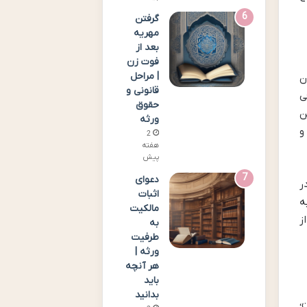
گرفتن
مهریه
بعد از
فوت زن
| مراحل
ن
قانونی و
ی
حقوق
ین
ورثه
و
2
هفته
پیش
دعوای
ر
اثبات
ه
مالکیت
ز
به
طرفیت
ورثه |
هر آنچه
باید
بدانید
دنی» است. این قانون، به ویژه مواد 114 تا 147 آن،