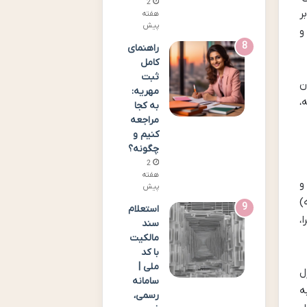
2
ر
هفته
پیش
و
راهنمای
کامل
ثبت
ن
مهریه:
،
به کجا
مراجعه
کنیم و
چگونه؟
2
هفته
و
پیش
)
استعلام
،
سند
مالکیت
با کد
ملی |
ل
سامانه
ه
رسمی،