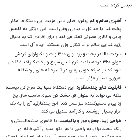
تبدیل کرده است.
آشپزی سالم و کم روغن:
اصلی ترین مزیت این دستگاه، امکان
پخت غذا با حداقل یا بدون روغن است. این ویژگی به کاهش
چربی و کالری مصرفی کمک می کند و برای افرادی که به دنبال
رژیم غذایی سالم تر یا کنترل وزن هستند، ایده آل است.
سرعت بالا در پخت و پز:
توان ۱۶۰۰ وات و تکنولوژی گردش
هوای ۳۶۰ درجه، باعث گرم شدن سریع و پخت کارآمد غذا می
شود که در صرفه جویی زمان در آشپزخانه های پرمشغله
امروزی بسیار مؤثر است.
قابلیت های چندمنظوره:
این دستگاه تنها یک سرخ کن نیست؛
بلکه می تواند به عنوان فر، خشک کن میوه، ماست ساز، یخ
زدایی و تخمیرکننده نیز عمل کند. این چندکارگی، آن را به یک
ابزار بسیار ارزشمند و کارآمد تبدیل می کند.
طراحی زیبا، جمع وجور و باکیفیت:
با ظاهری مینیمالیستی و
رنگ سفید براق، به راحتی با هر دکوراسیون آشپزخانه ای
هماهنگ می شود. ابعاد جمع وجور آن نیز برای فضاهای کوچک