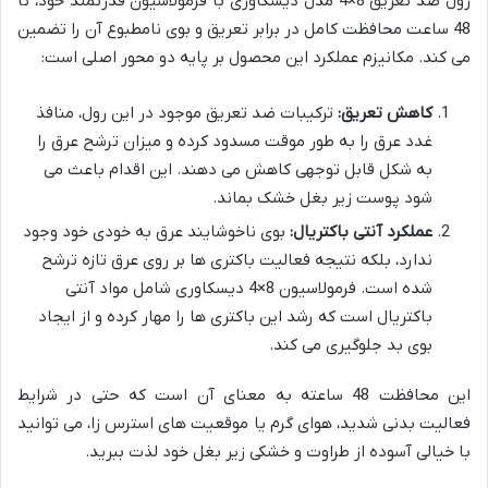
رول ضد تعریق 8×4 مدل دیسکاوری با فرمولاسیون قدرتمند خود، تا
48 ساعت محافظت کامل در برابر تعریق و بوی نامطبوع آن را تضمین
می کند. مکانیزم عملکرد این محصول بر پایه دو محور اصلی است:
کاهش تعریق:
ترکیبات ضد تعریق موجود در این رول، منافذ
غدد عرق را به طور موقت مسدود کرده و میزان ترشح عرق را
به شکل قابل توجهی کاهش می دهند. این اقدام باعث می
شود پوست زیر بغل خشک بماند.
عملکرد آنتی باکتریال:
بوی ناخوشایند عرق به خودی خود وجود
ندارد، بلکه نتیجه فعالیت باکتری ها بر روی عرق تازه ترشح
شده است. فرمولاسیون 8×4 دیسکاوری شامل مواد آنتی
باکتریال است که رشد این باکتری ها را مهار کرده و از ایجاد
بوی بد جلوگیری می کند.
این محافظت 48 ساعته به معنای آن است که حتی در شرایط
فعالیت بدنی شدید، هوای گرم یا موقعیت های استرس زا، می توانید
با خیالی آسوده از طراوت و خشکی زیر بغل خود لذت ببرید.